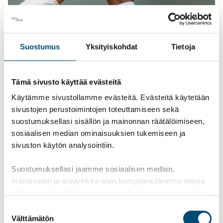
Työyhteisön hyvinvointi riippuu monesta tekijästä:
Suostumus
Yksityiskohdat
Tietoja
työilmapiiristä, kuormituksen tasaisesti
jakautumisesta, viestinnästä, palkitsemisesta, arjen
Tämä sivusto käyttää evästeitä
sujuv...
Lue artikkeli
Käytämme sivustollamme evästeitä. Evästeitä käytetään
sivustojen perustoimintojen toteuttamiseen sekä
suostumuksellasi sisällön ja mainonnan räätälöimiseen,
sosiaalisen median ominaisuuksien tukemiseen ja
sivuston käytön analysointiin.
TietoAkseli Group
8 vuotta sitten
Suostumuksellasi jaamme sosiaalisen median,
mainosalan ja analytiikka-alan kumppaneillemme tietoja
siitä, miten käytät sivustoamme. Kumppanimme voivat
Sallitaanko kesäloma
yhdistää näitä tietoja muihin tietoihin, joita olet antanut
Suostumuksen
yrittäjälle?
heille tai joita on kerätty, kun olet käyttänyt heidän
Välttämätön
valinta