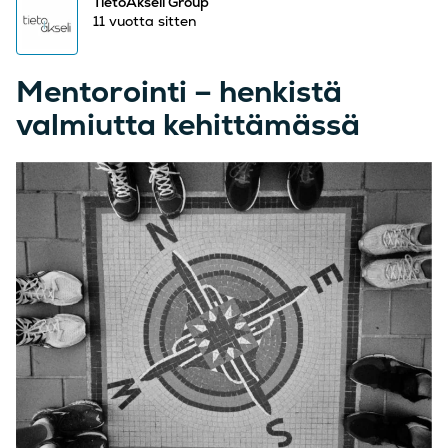
TietoAkseli Group
11 vuotta sitten
Mentorointi – henkistä
valmiutta kehittämässä