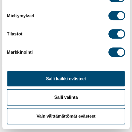
palvelujaan.
Mieltymykset
Tilastot
Markkinointi
Salli kaikki evästeet
Aikoinaan aloitellessani työuraani pääsin näkemään
monenlaista yrittäjää ja yritystä. Sen ajan
Salli valinta
yrittäjäsukupolvelle oli ominaista pitää työvuosia
meri...
Vain välttämättömät evästeet
Lue artikkeli