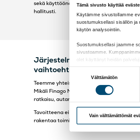
sekä käyttöönottoprojektien läpiviennin suu
Tämä sivusto käyttää eväste
hallitusti.
Käytämme sivustollamme eväs
suostumuksellasi sisällön ja
käytön analysointiin.
Suostumuksellasi jaamme sosi
sivustoamme. Kumppanimme voiva
Järjestelmäkumppaniverkost
olet käyttänyt heidän palvelu
vaihtoehtoiset ratkaisut
Suostumuksen
Välttämätön
valinta
Teemme yhteistyötä useiden järjestelmäk
Mikäli Finago Mepco HR ei ole yrityksellen
ratkaisu, autamme arvioimaan myös muita 
Tavoitteena ei ole valita järjestelmää järj
Vain välttämättömät ev
rakentaa toimiva ja kestävä HR-kokonaisuu