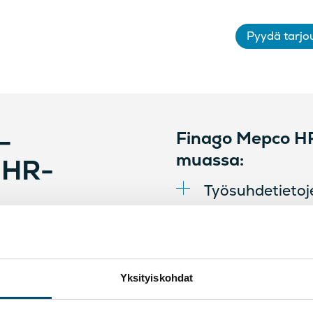
Pyydä tarjo
–
Finago Mepco H
muassa:
 HR-
Työsuhdetietoje
Dokumenttien j
isesti Finago Mepco HR -
Kehityskeskuste
nnon ja palkanlaskennan
ylläpidon
n koko elinkaarta.
Yksityiskohdat
Esihenkilöiden 
täyden pääkäyttäjätuen