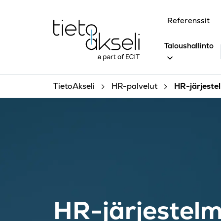
Siirry sisältöön
Referenssit
Taloushallinto
TietoAkseli
HR-palvelut
HR-järjeste
HR-järjestelm