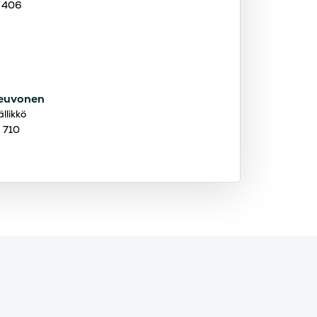
 406
euvonen
llikkö
 710