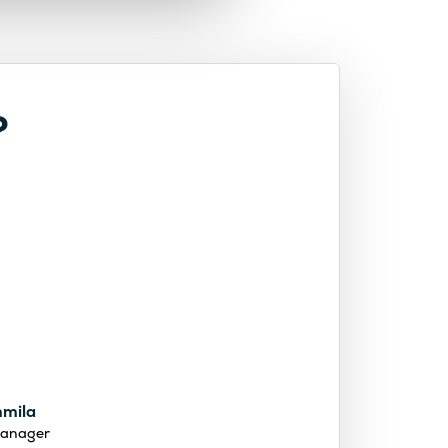
?
mmila
anager