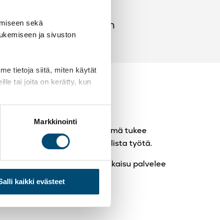
minnot
 ja tiedolla johtamisen
amiseen sekä
tukemiseen ja sivuston
 tietoja siitä, miten käytät
le tai joita on kerätty, kun
le sopiva HR-
naisuus
Markkinointi
sti käyttöönotettu HR-järjestelmä tukee
juvuutta ja vähentää manuaalista työtä.
laan, mikä HR-järjestelmäratkaisu palvelee
Salli kaikki evästeet