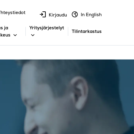
hteystiedot
In English
Kirjaudu
s ja
Yritysjärjestelyt
Tilintarkastus
ikeus