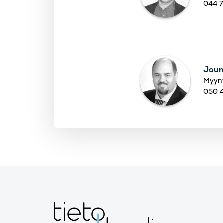
044 7
Joun
Myynt
050 