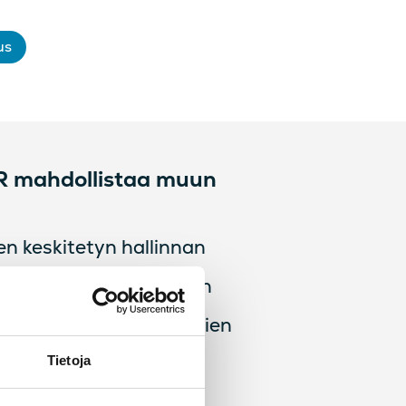
us
R mahdollistaa muun
n keskitetyn hallinnan
a sopimusten hallinnan
lujen ja osaamisprofiilien
Tietoja
ja henkilöstön