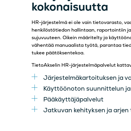
kokonaisuutta
HR-järjestelmä ei ole vain tietovarasto, v
henkilöstötiedon hallintaan, raportointiin j
sujuvuuteen. Oikein määritelty ja käyttöön
vähentää manuaalista työtä, parantaa tied
tukee päätöksentekoa.
TietoAkselin HR-järjestelmäpalvelut kattav
Järjestelmäkartoituksen ja v
Käyttöönoton suunnittelun ja
Pääkäyttäjäpalvelut
Jatkuvan kehityksen ja arjen