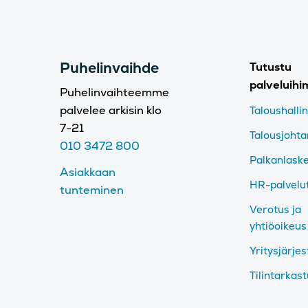
Puhelinvaihde
Tutustu
palveluih
Puhelinvaihteemme
palvelee arkisin klo
Taloushalli
7-21
Talousjoht
010 3472 800
Palkanlask
Asiakkaan
HR-palvelu
tunteminen
Verotus ja
yhtiöoikeus
Yritysjärjes
Tilintarkas