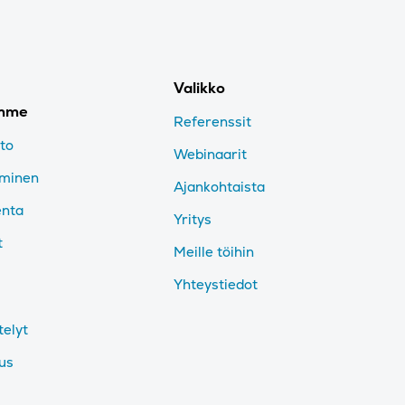
Valikko
imme
Referenssit
nto
Webinaarit
aminen
Ajankohtaista
enta
Yritys
t
Meille töihin
Yhteystiedot
telyt
tus