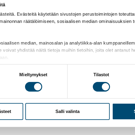
itsepalvelutoi
nnitelmallisesti ja
itä
HR-raportoinnin
teitä. Evästeitä käytetään sivustojen perustoimintojen toteutt
 mainonnan räätälöimiseen, sosiaalisen median ominaisuuksien 
aalisen median, mainosalan ja analytiikka-alan kumppaneillemme
t yhdistää näitä tietoja muihin tietoihin, joita olet antanut heil
o ja
Rakennetaan teil
jaan.
järjestelmäkoko
Mieltymykset
Tilastot
umppaneiden kanssa.
Oikein valittu ja hallitu
ne tarkoituksenmukaisin
henkilöstöprosessien su
vaihtoehtoja.
Ota yhteyttä – keskustel
estelmän vuoksi, vaan
yritystänne parhaiten.
ästeet
Salli valinta
s.