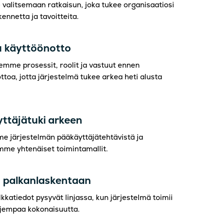
alitsemaan ratkaisun, joka tukee organisaatiosi
ennetta ja tavoitteita.
tu käyttöönotto
emme prosessit, roolit ja vastuut ennen
ttoa, jotta järjestelmä tukee arkea heti alusta
ttäjätuki arkeen
 järjestelmän pääkäyttäjätehtävistä ja
me yhtenäiset toimintamallit.
 palkanlaskentaan
kkatiedot pysyvät linjassa, kun järjestelmä toimii
jempaa kokonaisuutta.