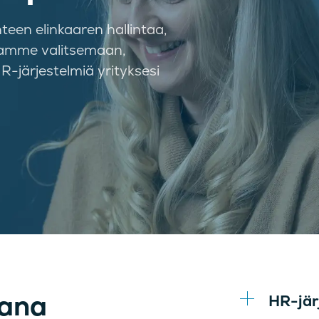
een elinkaaren hallintaa,
utamme valitsemaan,
-järjestelmiä yrityksesi
sana
HR-jär