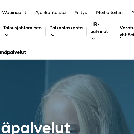
Webinaarit
Ajankohtaista
Yritys
Meille töihin
Y
HR-
Talousjohtaminen
Palkanlaskenta
Verotu
palvelut
yhtiöo
lmäpalvelut
äpalvelut