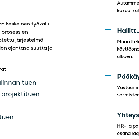
Autamme v
kokoa, rak
aan keskeinen työkalu
Hallit
a prosessien
otettu järjestelmä
Määrittel
on ajantasaisuutta ja
käyttööno
alkaen.
at:
Pääkäy
alinnan tuen
Vastaamme
 projektituen
varmistam
Yhteys
 tuen
HR- ja pal
osana laa