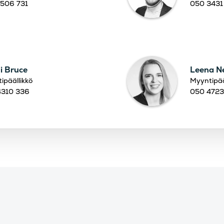
506 731
050 3431
i Bruce
Leena N
ipäällikkö
Myyntipää
4310 336
050 4723