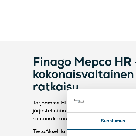
Finago
Mepco
HR 
kokonaisvaltainen
ratkaisu
Tarjoamme HR-järjestelmäpalveluita erity
järjestelmään. Se yhdistää henkilöstöhalli
samaan kokonaisuuteen ja tukee työsuhtee
Suostumus
TietoAkselilla tarjoamme
Finago
Mepcoon