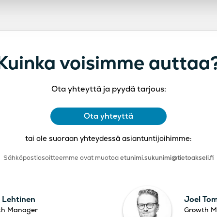
Kuinka voisimme auttaa
Ota yhteyttä ja pyydä tarjous:
Ota yhteyttä
tai ole suoraan yhteydessä asiantuntijoihimme:
Sähköpostiosoitteemme ovat muotoa
etunimi.sukunimi@tietoakseli.fi
 Lehtinen
Joel To
th Manager
Growth M