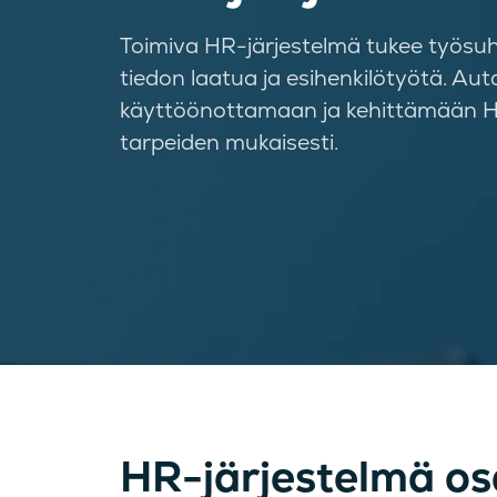
Toimiva HR-järjestelmä tukee työsuht
tiedon laatua ja esihenkilötyötä. A
käyttöönotta­maan ja kehittämään HR
tarpeiden mukaisesti.
HR-järjestelmä o