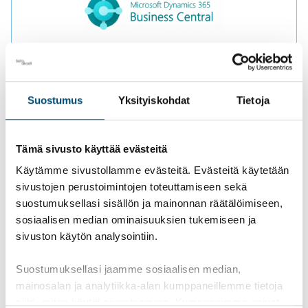
Business Central
Microsoft Dynamics 365 Business Central on
Suostumus
Yksityiskohdat
Tietoja
pilvipohjainen ERP-järjestelmä, joka yhdistää
yrityksen taloushallinnon ja keskeiset
liiketoimintaprosessit yhdelle alustalle.
Tämä sivusto käyttää evästeitä
Käytämme sivustollamme evästeitä. Evästeitä käytetään
Lue lisää
sivustojen perustoimintojen toteuttamiseen sekä
suostumuksellasi sisällön ja mainonnan räätälöimiseen,
sosiaalisen median ominaisuuksien tukemiseen ja
sivuston käytön analysointiin.
Suostumuksellasi jaamme sosiaalisen median,
mainosalan ja analytiikka-alan kumppaneillemme tietoja
siitä, miten käytät sivustoamme. Kumppanimme voivat