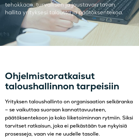
tehokkaan, turvallisen ja joustavan tavan
hallita
yrityksesi taloutta ja päätöksentekoa
.
Ohjelmistoratkaisut
taloushallinnon tarpeisiin
Yrityksen taloushallinto on organisaation selkäranka
– se vaikuttaa suoraan kannattavuuteen,
päätöksentekoon ja koko liiketoiminnan rytmiin. Siksi
tarvitset ratkaisun, joka ei pelkästään tue nykyisiä
prosesseja, vaan vie ne uudelle tasolle.