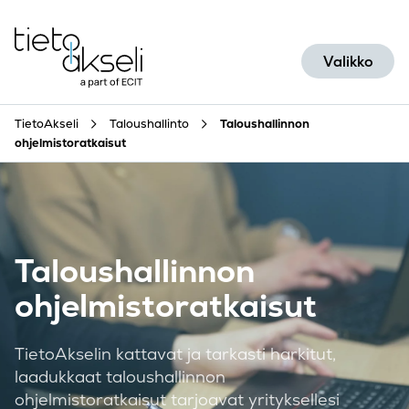
Siirry sisältöön
Valikko
TietoAkseli
Taloushallinto
Taloushallinnon
ohjelmistoratkaisut
Taloushallinnon
ohjelmistoratkaisut
TietoAkselin kattavat ja tarkasti harkitut,
laadukkaat
taloushallinnon
ohjelmistoratkaisu
t
tarjoavat yrityksellesi