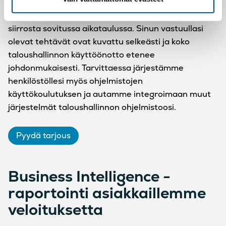
mukainen selkeä palvelukokonaisuus. Huolehdimme
vanhojen palveluiden irtisanomisesta ja tietojen
siirrosta sovitussa aikataulussa. Sinun vastuullasi
olevat tehtävät ovat kuvattu selkeästi ja koko
taloushallinnon käyttöönotto etenee
johdonmukaisesti. Tarvittaessa järjestämme
henkilöstöllesi myös ohjelmistojen
käyttökoulutuksen ja autamme integroimaan muut
järjestelmät taloushallinnon ohjelmistoosi.
Pyydä tarjous
Business Intelligence -
raportointi asiakkaillemme
veloituksetta