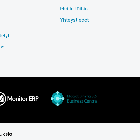
t
Meille töihin
Yhteystiedot
telyt
tus
uksia