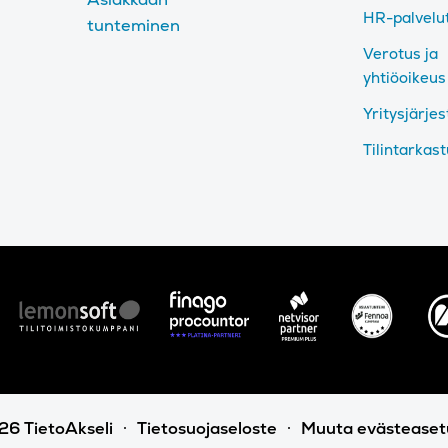
HR-palvelu
tunteminen
Verotus ja
yhtiöoikeus
Yritysjärjes
Tilintarkas
6 TietoAkseli
Tietosuojaseloste
Muuta evästeaset