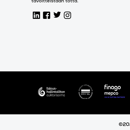
tavoitteistaan totta.
©202