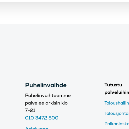
Puhelinvaihde
Tutustu
palveluih
Puhelinvaihteemme
palvelee arkisin klo
Taloushalli
7-21
Talousjoht
010 3472 800
Palkanlask
Asiakkaan