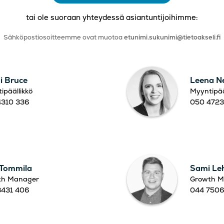
tai ole suoraan yhteydessä asiantuntijoihimme:
Sähköpostiosoitteemme ovat muotoa
etunimi.sukunimi@tietoakseli.fi
i Bruce
Leena N
ipäällikkö
Myyntipää
4310 336
050 4723
 Tommila
Sami Le
th Manager
Growth M
3431 406
044 7506