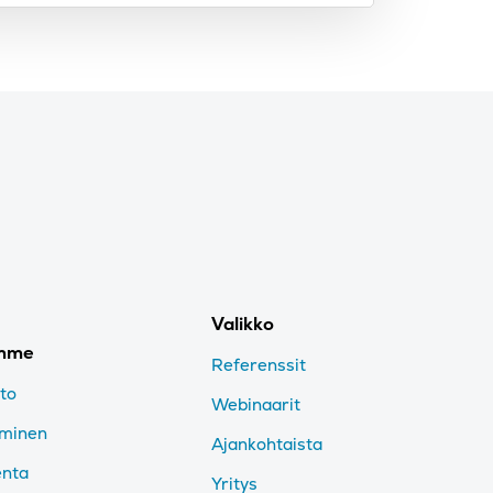
Valikko
imme
Referenssit
nto
Webinaarit
aminen
Ajankohtaista
enta
Yritys