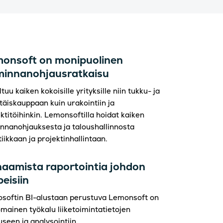
onsoft on monipuolinen
minnanohjausratkaisu
tuu kaiken kokoisille yrityksille niin tukku- ja
täiskauppaan kuin urakointiin ja
ktitöihinkin. Lemonsoftilla hoidat kaiken
innanohjauksesta ja taloushallinnosta
tiikkaan ja projektinhallintaan.
aamista raportointia johdon
peisiin
osoftin BI-alustaan perustuva Lemonsoft on
mainen työkalu liiketoimintatietojen
seen ja analysointiin.