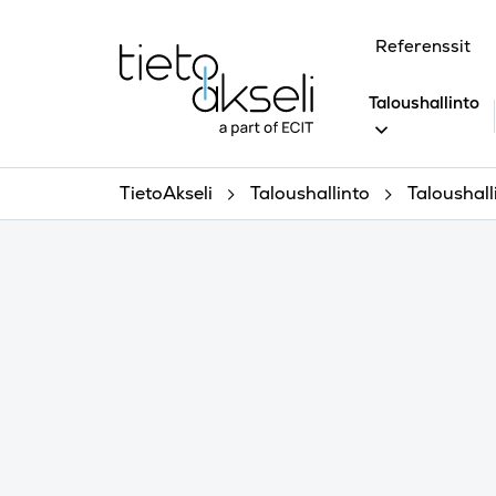
Siirry sisältöön
Referenssit
Taloushallinto
TietoAkseli
Taloushallinto
Taloushall