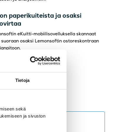
on paperikuiteista ja osaksi
tovirtaa
softin eKuitti-mobiilisovelluksella skannaat
it suoraan osaksi Lemonsoftin ostoreskontraan
rjanpitoon.
Tietoja
amiseen sekä
tukemiseen ja sivuston
a ja taloushallinnon