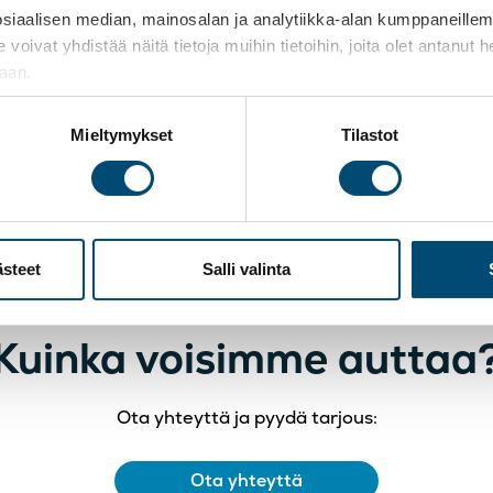
velee TerraWisea vaativissa
ammattilais
aalisen median, mainosalan ja analytiikka-alan kumppaneillemme
oushallinnon tehtävissä
t yhdistää näitä tietoja muihin tietoihin, joita olet antanut heil
yhteistyötä.
jaan.
 tarina
Tero Tummavuor
Mieltymykset
Tilastot
ästeet
Salli valinta
Kuinka voisimme auttaa
Ota yhteyttä ja pyydä tarjous:
Ota yhteyttä