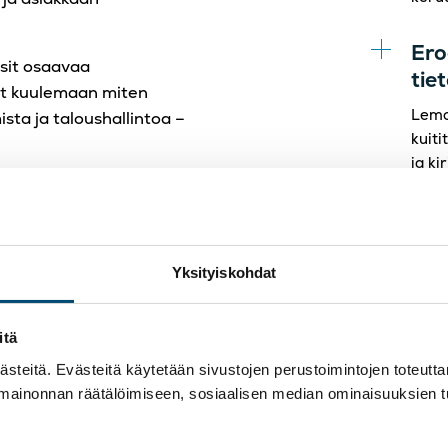
Ero
tsit osaavaa
tie
nut kuulemaan miten
Lemon
ista ja taloushallintoa –
kuit
ja ki
ytännössä
Yksityiskohdat
itä
teitä. Evästeitä käytetään sivustojen perustoimintojen toteutt
 mainonnan räätälöimiseen, sosiaalisen median ominaisuuksien 
"Oman alans
akastarina: TietoAkseli