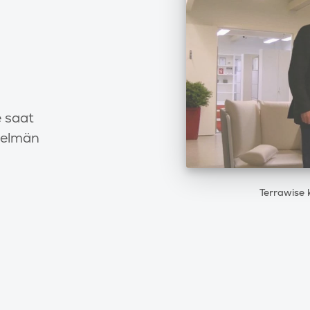
 saat
telmän
Terrawise 