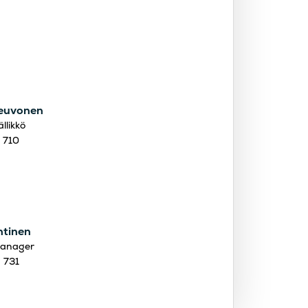
euvonen
llikkö
 710
htinen
anager
 731