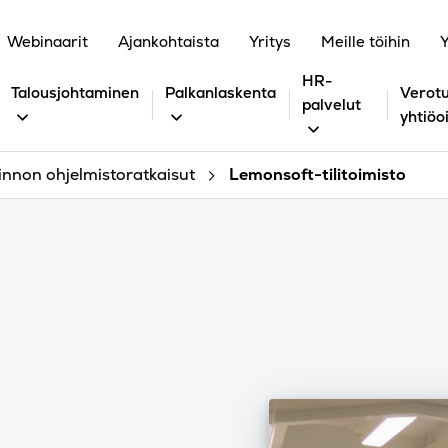
Webinaarit
Ajankohtaista
Yritys
Meille töihin
Y
HR-
Talousjohtaminen
Palkanlaskenta
Verotu
palvelut
yhtiöo
innon ohjelmistoratkaisut
Lemonsoft-tilitoimisto