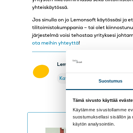
yhteiskäytössä.
Jos sinulla on jo Lemonsoft käytössäsi ja e
tilitoimistokumppania – tai olet kiinnostu
järjestelmä voisi tehostaa yrityksesi johtam
ota meihin yhteyttä
!
Lemonsoft -toiminnanohjaus kä
Katso webinaari
Suostumus
Tämä sivusto käyttää eväste
Käytämme sivustollamme eväs
suostumuksellasi sisällön ja
käytön analysointiin.
Asi