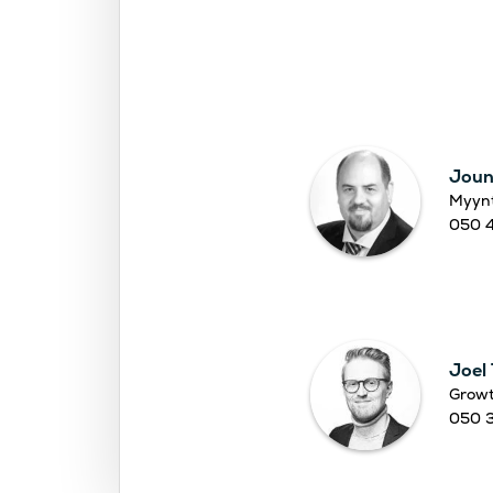
Joun
Myynt
050 
Joel
Grow
050 