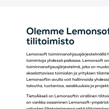
Olemme Lemonsof
tilitoimisto
Lemonsoft toiminnanohjausjärjestelmällä ha
toimintoja yhdessä paikassa. Lemonsoft on
toiminnanohjausjärjestelmä, joka on muoka
skaalattavissa toimialan ja yrityksen tilan
Lemonsoftin avulla voit hallinnoida yhdessä
taloutta, tuotantoa, asiakkuuksia ja projekt
TietoAkseli on Lemonsoftin virallinen tilit
on vankka osaaminen Lemonsoft-ympärist
yritysten liiketoiminnassa sekä tilitoimisto