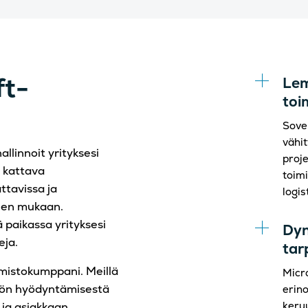
t-
Lem
toi
Sovel
vähit
llinnoit yrityksesi
proje
 kattava
toim
ttavissa ja
logis
teen mukaan.
 paikassa yrityksesi
Dyn
eja.
tar
oimistokumppani. Meillä
Micr
ön hyödyntämisestä
erino
keruu
n ja asiakkaan