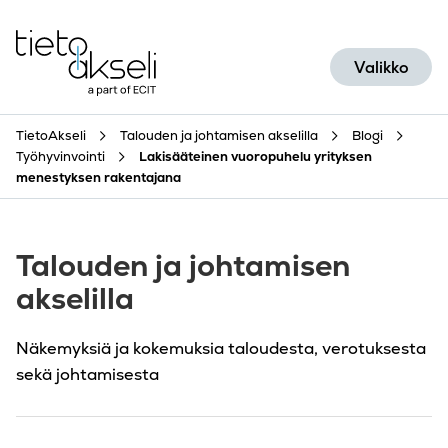
Siirry sisältöön
Valikko
TietoAkseli
Talouden ja johtamisen akselilla
Blogi
Työhyvinvointi
Lakisääteinen vuoropuhelu yrityksen
menestyksen rakentajana
Talouden ja johtamisen
akselilla
Näkemyksiä ja kokemuksia taloudesta, verotuksesta
sekä johtamisesta