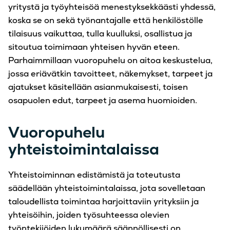
yritystä ja työyhteisöä menestyksekkäästi yhdessä,
koska se on sekä työnantajalle että henkilöstölle
tilaisuus vaikuttaa, tulla kuulluksi, osallistua ja
sitoutua toimimaan yhteisen hyvän eteen.
Parhaimmillaan vuoropuhelu on aitoa keskustelua,
jossa eriävätkin tavoitteet, näkemykset, tarpeet ja
ajatukset käsitellään asianmukaisesti, toisen
osapuolen edut, tarpeet ja asema huomioiden.
Vuoropuhelu
yhteistoimintalaissa
Yhteistoiminnan edistämistä ja toteutusta
säädellään yhteistoimintalaissa, jota sovelletaan
taloudellista toimintaa harjoittaviin yrityksiin ja
yhteisöihin, joiden työsuhteessa olevien
työntekijöiden lukumäärä säännöllisesti on