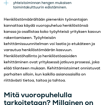
yhteistoiminnan hengen mukaisen
toimintakulttuurin edistäminen.
Henkilöstömäärältään pienenkin työnantajan
kannattaa käydä vuoropuhelua henkilöstönsä
kanssa ja osallistaa koko työyhteisö yrityksen kasvun
rakentamiseen. Työyhteisön
kehittämissuunnitelman voi laatia jo etukäteen ja
varautua henkilöstömäärän kasvuun.
Henkilöstöhallinto ja henkilöstöasioiden
kehittäminen ovat yrityksessä jatkuva prosessi, joka
elää tilanteen mukaan. Kehittämistoimet onnistuvat
parhaiten silloin, kun kaikilla asianosaisilla on
riittävästi tietoa, taitoa ja tahtoa.
Mitä vuoropuhelulla
tarkoitetaan? Millainen on