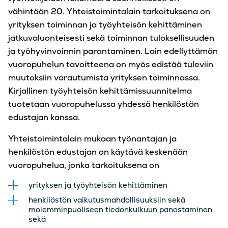
vähintään 20. Yhteistoimintalain tarkoituksena on
yrityksen toiminnan ja työyhteisön kehittäminen
jatkuvaluonteisesti sekä toiminnan tuloksellisuuden
ja työhyvinvoinnin parantaminen. Lain edellyttämän
vuoropuhelun tavoitteena on myös edistää tuleviin
muutoksiin varautumista yrityksen toiminnassa.
Kirjallinen työyhteisön kehittämissuunnitelma
tuotetaan vuoropuhelussa yhdessä henkilöstön
edustajan kanssa.
Yhteistoimintalain mukaan työnantajan ja
henkilöstön edustajan on käytävä keskenään
vuoropuhelua, jonka tarkoituksena on
yrityksen ja työyhteisön kehittäminen
henkilöstön vaikutusmahdollisuuksiin sekä
molemminpuoliseen tiedonkulkuun panostaminen
sekä