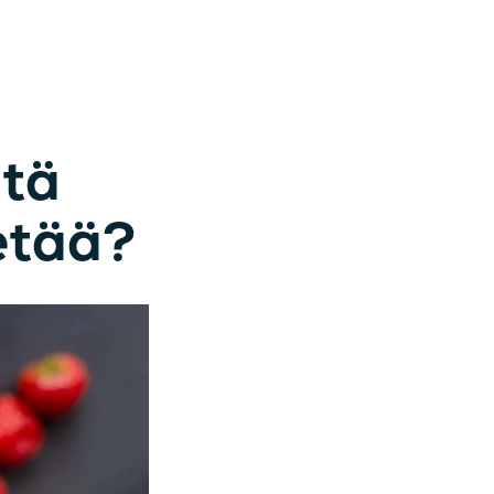
itä
etää?