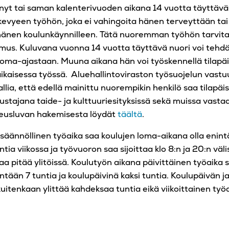
nyt tai saman kalenterivuoden aikana 14 vuotta täyttävä
kevyeen työhön, joka ei vahingoita hänen terveyttään tai
hänen koulunkäynnilleen. Tätä nuoremman työhön tarvit
mus. Kuluvana vuonna 14 vuotta täyttävä nuori voi tehdä
loma-ajastaan. Muuna aikana hän voi työskennellä tilapäi
ikaisessa työssä. Aluehallintoviraston työsuojelun vastu
allia, että edellä mainittu nuorempikin henkilö saa tilapäi
vustajana taide- ja kulttuuriesityksissä sekä muissa vasta
keusluvan hakemisesta löydät
täältä
.
säännöllinen työaika saa koulujen loma-aikana olla enint
tia viikossa ja työvuoron saa sijoittaa klo 8:n ja 20:n väl
aa pitää ylitöissä. Koulutyön aikana päivittäinen työaika s
tään 7 tuntia ja koulupäivinä kaksi tuntia. Koulupäivän j
uitenkaan ylittää kahdeksaa tuntia eikä viikoittainen työa