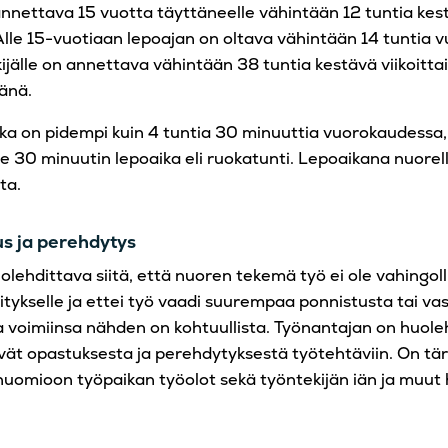
nnettava 15 vuotta täyttäneelle vähintään 12 tuntia kes
lle 15-vuotiaan lepoajan on oltava vähintään 14 tuntia 
ijälle on annettava vähintään 38 tuntia kestävä viikoitt
änä.
ka on pidempi kuin 4 tuntia 30 minuuttia vuorokaudessa
e 30 minuutin lepoaika eli ruokatunti. Lepoaikana nuorel
ta.
us ja perehdytys
lehdittava siitä, että nuoren tekemä työ ei ole vahingolli
hitykselle ja ettei työ vaadi suurempaa ponnistusta tai va
a voimiinsa nähden on kohtuullista. Työnantajan on huol
ävät opastuksesta ja perehdytyksestä työtehtäviin. On tä
huomioon työpaikan työolot sekä työntekijän iän ja muut 