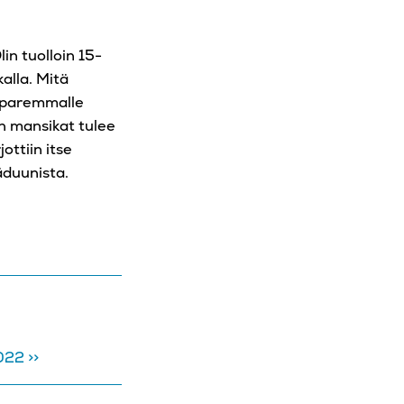
in tuolloin 15-
kalla. Mitä
ä paremmalle
en mansikat tulee
ottiin itse
äduunista.
022 >>