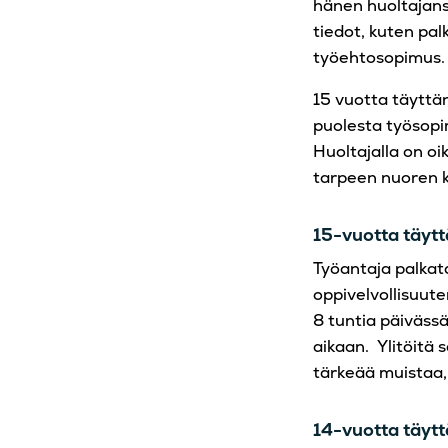
hänen huoltajans
tiedot, kuten pal
työehtosopimus.
15 vuotta täyttän
puolesta työsopim
Huoltajalla on o
tarpeen nuoren k
15-vuotta täyt
Työantaja palkat
oppivelvollisuut
8 tuntia päivässä
aikaan. Ylitöitä
tärkeää muistaa,
14-vuotta täytt