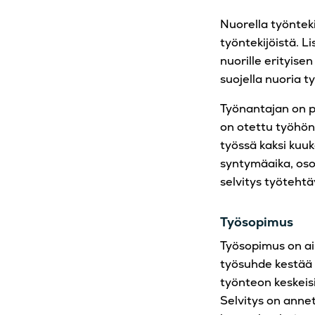
Nuorella työnteki
työntekijöistä. L
nuorille erityisen
suojella nuoria ty
Työnantajan on 
on otettu työhön 
työssä kaksi kuuk
syntymäaika, osoi
selvitys työtehtä
Työsopimus
Työsopimus on aina
työsuhde kestää 
työnteon keskeis
Selvitys on annet