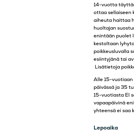
14-vuotta täyttä
ottaa sellaiseen 
aiheuta haittaa 
huoltajan suostu
enintään puolet 
kestoltaan lyhyta
poikkeusluvalla s
esiintyjänä tai a
Lisätietoja poik
Alle 15-vuotiaan 
päivässä ja 35 tun
15-vuotiasta EI s
vapaapäivinä enin
yhteensä ei saa k
Lepoaika