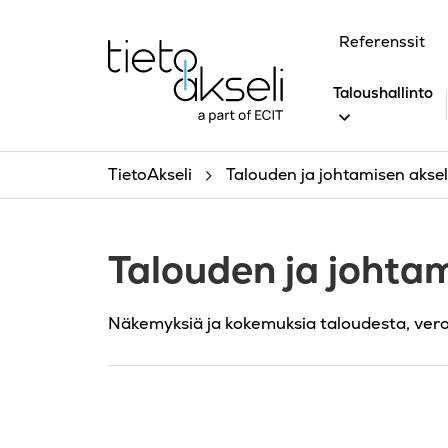
Siirry sisältöön
Referenssit
Taloushallinto
TietoAkseli
Talouden ja johtamisen akseli
Talouden ja johtam
Näkemyksiä ja kokemuksia taloudesta, ver