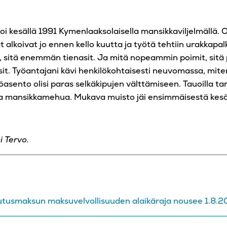
i kesällä 1991 Kymenlaaksolaisella mansikkaviljelmällä. Ol
t alkoivat jo ennen kello kuutta ja työtä tehtiin urakkapal
 sitä enemmän tienasit. Ja mitä nopeammin poimit, sit
sit. Työantajani kävi henkilökohtaisesti neuvomassa, mit
öasento olisi paras selkäkipujen välttämiseen. Tauoilla tarj
 ja mansikkamehua. Mukava muisto jäi ensimmäisestä kes
i Tervo.
tusmaksun maksuvelvollisuuden alaikäraja nousee 1.8.2