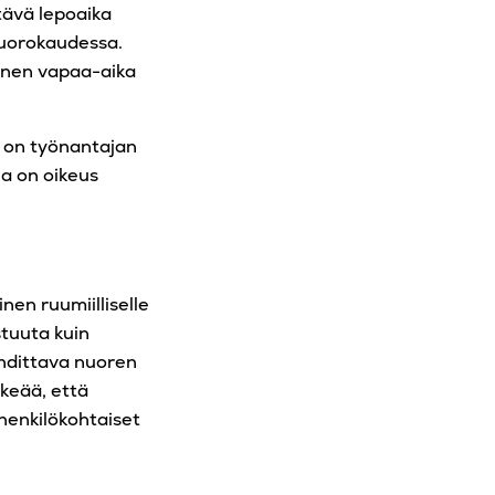
tävä lepoaika
vuorokaudessa.
ainen vapaa-aika
, on työnantajan
la on oikeus
nen ruumiilliselle
stuuta kuin
ehdittava nuoren
rkeää, että
henkilökohtaiset