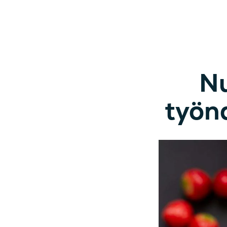
Nu
työn