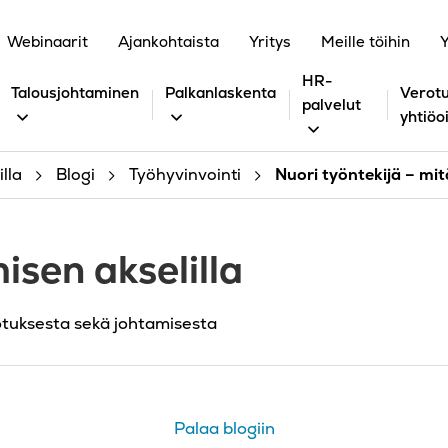
Webinaarit
Ajankohtaista
Yritys
Meille töihin
Y
HR-
Talousjohtaminen
Palkanlaskenta
Verotu
palvelut
yhtiöo
lla
Blogi
Työhyvinvointi
Nuori työntekijä – mi
isen akselilla
otuksesta sekä johtamisesta
Palaa blogiin