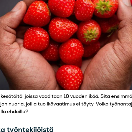
n kesätöitä, joissa vaaditaan 18 vuoden ikää. Sitä ensimm
ljon nuoria, joilla tuo ikävaatimus ei täyty. Voiko työnanta
llä ehdoilla?
ta työntekijöistä