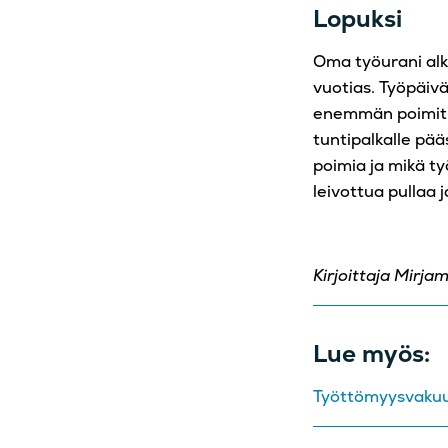
Lopuksi
Oma työurani alko
vuotias. Työpäivä
enemmän poimit,
tuntipalkalle pää
poimia ja mikä ty
leivottua pullaa
Kirjoittaja Mirjam
Lue myös:
Työttömyysvakuu