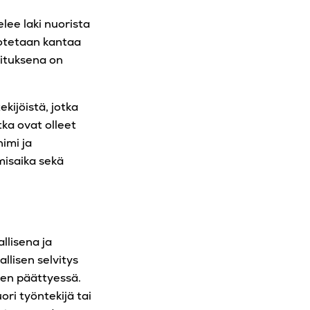
elee laki nuorista
a otetaan kantaa
koituksena on
ekijöistä, jotka
tka ovat olleet
imi ja
misaika sekä
allisena ja
llisen selvitys
en päättyessä.
ri työntekijä tai