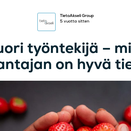
TietoAkseli Group
5 vuotta sitten
ori työntekijä – m
antajan on hyvä ti