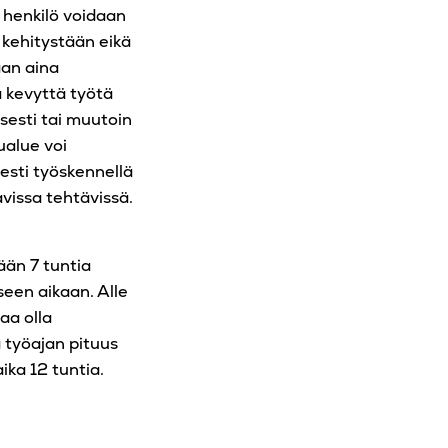
 henkilö voidaan
 kehitystään eikä
aan aina
 kevyttä työtä
sesti tai muutoin
ualue voi
sesti työskennellä
avissa tehtävissä.
ään 7 tuntia
iseen aikaan. Alle
aa olla
a työajan pituus
ika 12 tuntia.