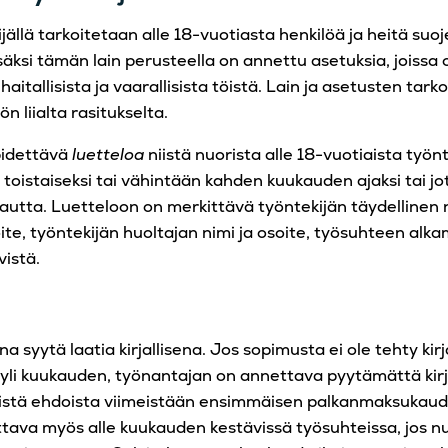
jällä tarkoitetaan alle 18-vuotiasta henkilöä ja heitä suoj
isäksi tämän lain perusteella on annettu asetuksia, joiss
 haitallisista ja vaarallisista töistä. Lain ja asetusten tar
ön liialta rasitukselta.
pidettävä
luetteloa
niistä nuorista alle 18-vuotiaista työnt
toistaiseksi tai vähintään kahden kuukauden ajaksi tai jo
autta. Luetteloon on merkittävä työntekijän täydellinen n
te, työntekijän huoltajan nimi ja osoite, työsuhteen alka
vistä.
 syytä laatia kirjallisena. Jos sopimusta ei ole tehty kirj
yli kuukauden, työnantajan on annettava pyytämättä kirja
istä ehdoista viimeistään ensimmäisen palkanmaksukaud
tava myös alle kuukauden kestävissä työsuhteissa, jos nuo