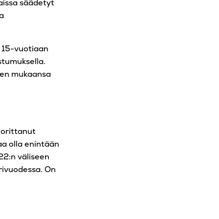
aissa säädetyt
va
e 15-vuotiaan
ostumuksella.
änen mukaansa
orittanut
aa olla enintään
 22:n väliseen
erivuodessa. On