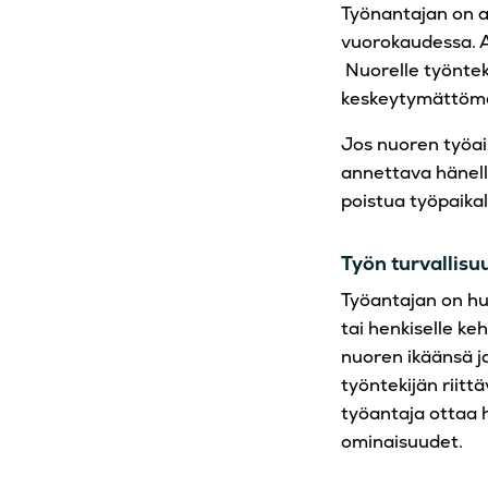
Työnantajan on a
vuorokaudessa. A
Nuorelle työntek
keskeytymättöm
Jos nuoren työai
annettava hänell
poistua työpaikal
Työn turvallisu
Työantajan on huo
tai henkiselle ke
nuoren ikäänsä j
työntekijän riitt
työantaja ottaa 
ominaisuudet.