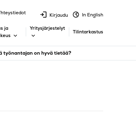
hteystiedot
In English
Kirjaudu
s ja
Yritysjärjestelyt
Tilintarkastus
ikeus
tä työnantajan on hyvä tietää?