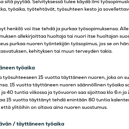
a sitä pyytää. Selvityksessä tulee käydä ilmi työsopimusl
kka, työaika, työtehtävät, työsuhteen kesto ja sovelletta
yt henkilö voi itse tehdä ja purkaa työsopimuksensa. All
uksen allekirjoittaa huoltaja tai nuori itse huoltajan su
ikeus purkaa nuoren työntekijän työsopimus, jos se on h
asvatuksen, kehityksen tai muun terveyden takia.
täneen työaika
a työsuhteeseen 15 vuotta täyttäneen nuoren, joka on su
ensa. 15 vuotta täyttäneen nuoren säännöllinen työaika s
 ja 40 tuntia viikossa ja työvuoron saa sijoittaa klo 6:n ja
 saa 15 vuotta täyttänyt tehdä enintään 80 tuntia kalent
 että ylitöihin on oltava aina nuoren suostumus.
ävän / täyttäneen työaika