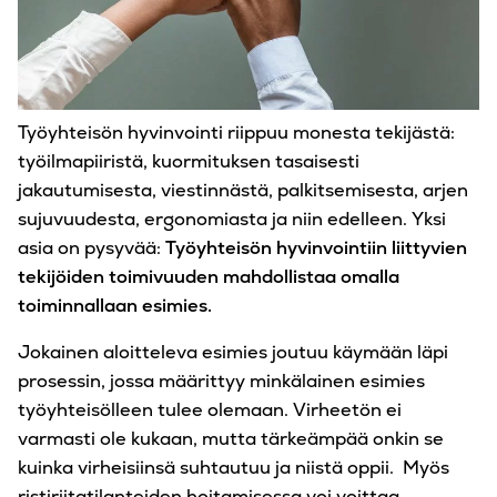
Työyhteisön hyvinvointi riippuu monesta tekijästä:
työilmapiiristä, kuormituksen tasaisesti
jakautumisesta, viestinnästä, palkitsemisesta, arjen
sujuvuudesta, ergonomiasta ja niin edelleen. Yksi
asia on pysyvää:
Työyhteisön hyvinvointiin liittyvien
tekijöiden toimivuuden mahdollistaa omalla
toiminnallaan esimies.
Jokainen aloitteleva esimies joutuu käymään läpi
prosessin, jossa määrittyy minkälainen esimies
työyhteisölleen tulee olemaan. Virheetön ei
varmasti ole kukaan, mutta tärkeämpää onkin se
kuinka virheisiinsä suhtautuu ja niistä oppii. Myös
ristiriitatilanteiden hoitamisessa voi voittaa