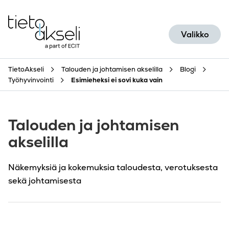
Siirry sisältöön
Valikko
TietoAkseli
Talouden ja johtamisen akselilla
Blogi
Työhyvinvointi
Esimieheksi ei sovi kuka vain
Talouden ja johtamisen
akselilla
Näkemyksiä ja kokemuksia taloudesta, verotuksesta
sekä johtamisesta