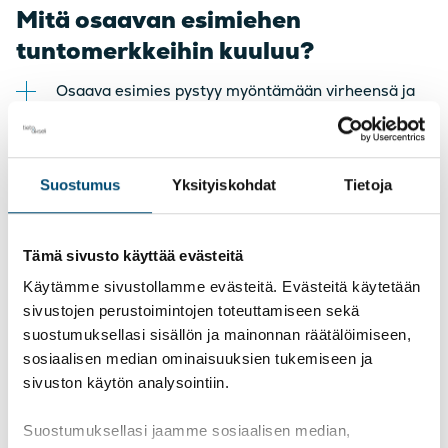
Mitä osaavan esimiehen
tuntomerkkeihin kuuluu?
Osaava esimies pystyy myöntämään virheensä ja
ottamaan ensimmäisen askeleen sovintoon vaikka
tietäisikin olevansa oikeassa.
Osaava esimies luottaa ja antaa anteeksi.
Suostumus
Yksityiskohdat
Tietoja
Osaava esimies kohtaa alaisensa avoimesti
ihmisinä ja persoonina.
Osaava esimies myös tiedostaa, jos jokin näistä ei
tule luonnostaan ja aktiivisesti kehittää tätä.
Tämä sivusto käyttää evästeitä
Käytämme sivustollamme evästeitä. Evästeitä käytetään
Jos näissä asioissa on yksityiselämässäkin
sivustojen perustoimintojen toteuttamiseen sekä
petrattavaa, on syytä miettiä onko esimiestyö juuri
suostumuksellasi sisällön ja mainonnan räätälöimiseen,
se oikea rooli sinulle.
sosiaalisen median ominaisuuksien tukemiseen ja
sivuston käytön analysointiin.
Kirjoittaja Sara Jormakka
Suostumuksellasi jaamme sosiaalisen median,