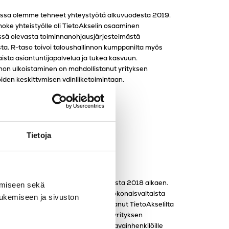
ssa olemme tehneet yhteystyötä alkuvuodesta 2019.
oke yhteistyölle oli TietoAkselin osaaminen
ssä olevasta toiminnanohjausjärjestelmästä
ta. R-taso toivoi taloushallinnon kumppanilta myös
ista asiantuntijapalvelua ja tukea kasvuun.
non ulkoistaminen on mahdollistanut yrityksen
iden keskittymisen ydinliiketoimintaan.
Tietoja
i on ollut TietoAkselin asiakas vuodesta 2018 alkaen.
amiseen sekä
i arvostaa yhteistyössä erityisesti kokonaisvaltaista
tukemiseen ja sivuston
ennakoivaa neuvontaa, jota se on saanut TietoAkselilta
aessa. Kirjanpidon lisäksi hoidamme yrityksen
nnan ja olemme antaneet yrityksen avainhenkilöille