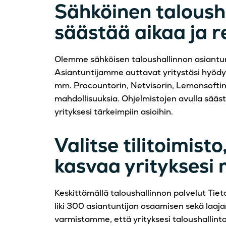
Sähköinen taloush
säästää aikaa ja r
Olemme sähköisen taloushallinnon asiantun
Asiantuntijamme auttavat yritystäsi hyöd
mm. Procountorin, Netvisorin, Lemonsofti
mahdollisuuksia. Ohjelmistojen avulla säästä
yrityksesi tärkeimpiin asioihin.
Valitse tilitoimisto
kasvaa yrityksesi
Keskittämällä taloushallinnon palvelut Tieto
liki 300 asiantuntijan osaamisen sekä laaj
varmistamme, että yrityksesi taloushallint