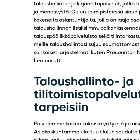
taloushallinto- ja kirjanpitopalvelut, jotka 
ja menestystä. Oulun toimipisteessä sinua 
kokeneita asiantuntijoita, joilla on laaja os
taloushallinnon lisäksi mm. palkanlaskenna
talouspäällikköpalveluista sekä tilintarkast
meille taloushallintosi sujuu saumattomas
sähköiset järjestelmät, kuten Procountor, 
Lemonsoft.
Taloushallinto- ja
tilitoimistopalvelu
tarpeisiin
Palvelemme kaiken kokoisia yrityksiä jokaise
Asiakaskuntamme ulottuu Oulun seudulta R
siihen kuuluu niin start up -yrituksiä kuin s