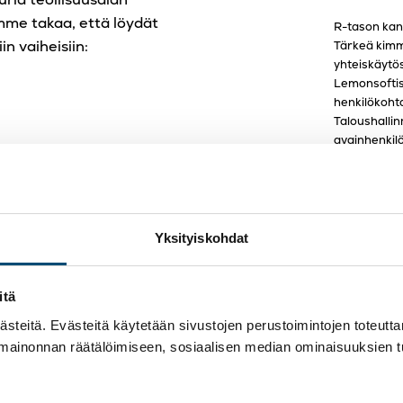
mme takaa, että löydät
R-tason kan
in vaiheisiin:
Tärkeä kimm
yhteiskäytö
Lemonsoftis
henkilökohta
Taloushallin
avainhenkilö
 yritysjärjestelyt
iin yrityksesi tarpeisiin
linen
Yksityiskohdat
sa?
itä
Polar Metall
 etuja. Tunnemme Oulun
teitä. Evästeitä käytetään sivustojen perustoimintojen toteutt
Polar Metall
 mainonnan räätälöimiseen, sosiaalisen median ominaisuuksien 
 saavutettavissa. Voit
palvelua ja 
tusten toimistollemme,
aina tarvitt
ekä paikallistuntemusta.
palkanlaske