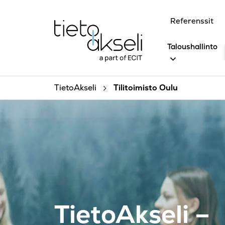
Siirry sisältöön
Referenssit
Taloushallinto
TietoAkseli
Tilitoimisto Oulu
TietoAkseli –