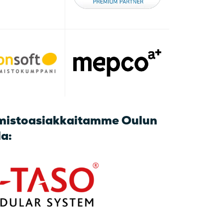
imistoasiakkaitamme Oulun
la: