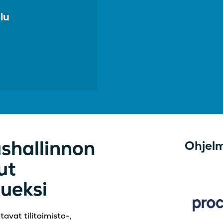
lu
ushallinnon
Ohjel
ut
tueksi
tavat tilitoimisto-,