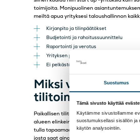
toimijoita. Monipuolinen asiantuntemukse
meiltä apua yrityksesi taloushallinnon kaikki
Kirjanpito ja tilinpäätökset
Budjetointi ja rahoitussuunnittelu
Raportointi ja verotus
Yrityksen perustaminen, arvonmääritys ja
Ei pelkästään tilitoimisto. Palveluita kaikk
Miksi valita paikal
Suostumus
tilitoimisto Oulus
Tämä sivusto käyttää eväste
Paikallisen tilitoimiston valitseminen tuo
Käytämme sivustollamme eväs
suostumuksellasi sisällön ja
alueen elinkeinoelämän, ja olemme helposti
käytön analysointiin.
tulla tapaamaan asiantuntijoitamme kasvo
josta saat aina henkilökohtaista palvelua s