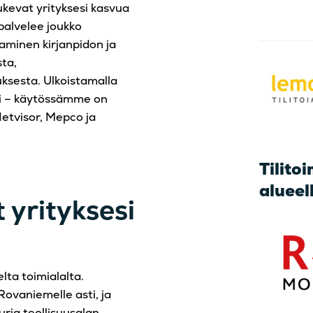
tukevat yrityksesi kasvua
palvelee joukko
aaminen kirjanpidon ja
sta,
uksesta. Ulkoistamalla
ti – käytössämme on
Netvisor, Mepco ja
Tilito
alueel
t yrityksesi
lta toimialalta.
ovaniemelle asti, ja
uuria teollisuusalan