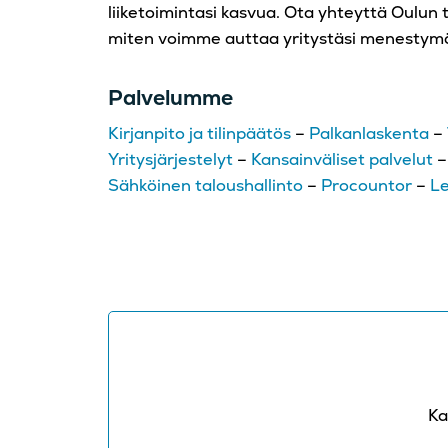
liiketoimintasi kasvua. Ota yhteyttä Oulun
miten voimme auttaa yritystäsi menestym
Palvelumme
Kirjanpito ja tilinpäätös
–
Palkanlaskenta
–
Yritysjärjestelyt
–
Kansainväliset palvelut
Sähköinen taloushallinto
–
Procountor
–
L
Ka