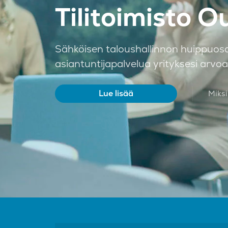
Tilitoimisto O
Sähköisen taloushallinnon huippuosa
asiantuntijapalvelua yrityksesi arvo
Lue lisää
Miksi