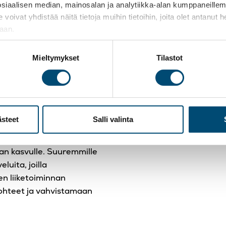
aalisen median, mainosalan ja analytiikka-alan kumppaneillemme
asiantuntij
apunasi myös muualla
t yhdistää näitä tietoja muihin tietoihin, joita olet antanut heil
liittyvisä t
jaan.
mii valtakunnallisesti, ja
n kumppaneiden kanssa.
Mieltymykset
Tilastot
t
le
ästeet
Salli valinta
usta ja neuvontaa myös
 oikeita tunnuslukuja
an kasvulle. Suuremmille
luita, joilla
en liiketoiminnan
ohteet ja vahvistamaan