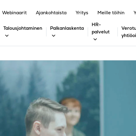
Webinaarit
Ajankohtaista
Yritys
Meille töihin
Y
HR-
Talousjohtaminen
Palkanlaskenta
Verotu
palvelut
yhtiöo