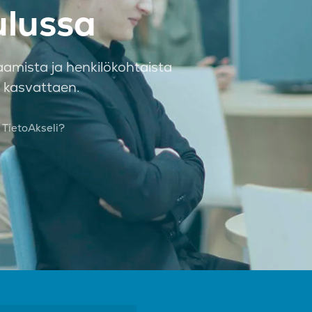
ulussa
amista ja henkilökohtaista
a kasvattaen.
 TietoAkseli?