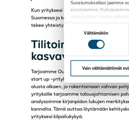
Suostumuksellasi jaamme sosi
Kun yrityksesi toiminta laajenee, olemme 
sivustoamme. Kumppanimme voiva
olet käyttänyt heidän palvelu
Suomessa ja kansainvälisesti. TietoAkseli toi
tekee yhteistyötä useiden eurooppalaiste
Suostumuksen
Välttämätön
valinta
Tilitoimistopalvelu
kasvaville yrityksil
Vain välttämättömät ev
Tarjoamme Oulussa talousasioiden sparra
start up -yrityksille. Autamme seuraamaan
alusta alkaen, ja rakentamaan vahvan pohj
yrityksille tarjoamme talousjohtamisen palve
analysoimme kirjanpidon lukujen merkityks
kannalta. Tämä auttaa löytämään kehitysk
yrityksesi kilpailukykyä.