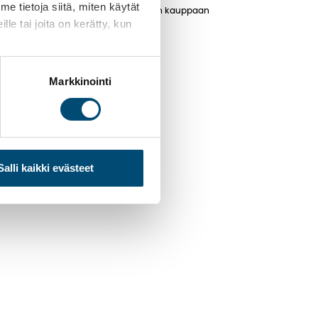
 tietoja siitä, miten käytät
atukea muun muassa kansainväliseen kauppaan
le tai joita on kerätty, kun
aloushallinnon kysymyksissä.
Markkinointi
Salli kaikki evästeet