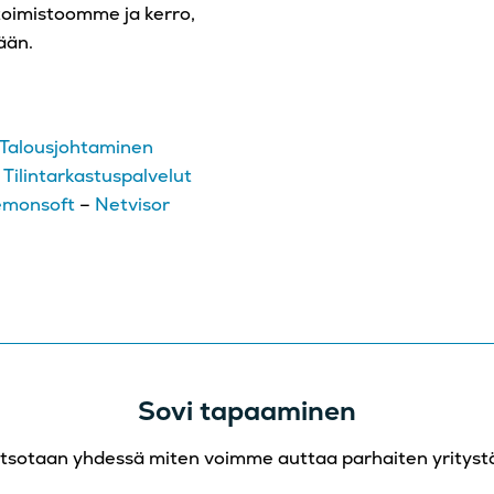
 toimistoomme ja kerro,
ään.
Talousjohtaminen
–
Tilintarkastuspalvelut
emonsoft
–
Netvisor
Sovi tapaaminen
tsotaan yhdessä miten voimme auttaa parhaiten yritystä