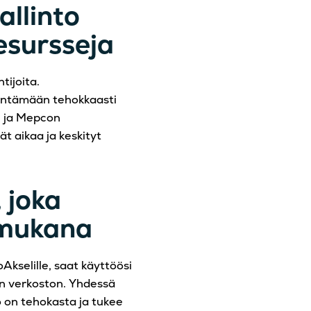
allinto
esursseja
tijoita.
yntämään tehokkaasti
n ja Mepcon
t aikaa ja keskityt
, joka
 mukana
Akselille, saat käyttöösi
an verkoston. Yhdessä
o on tehokasta ja tukee