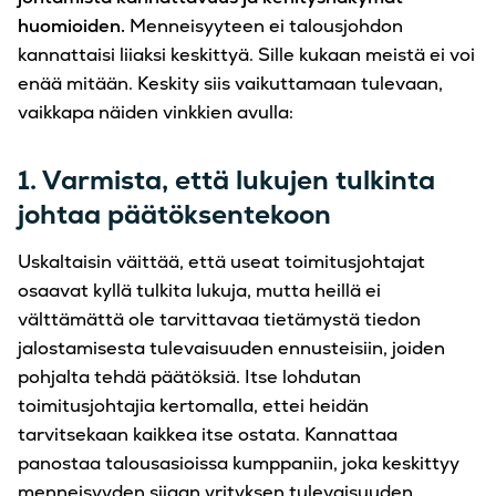
huomioiden.
Menneisyyteen ei talousjohdon
kannattaisi liiaksi keskittyä. Sille kukaan meistä ei voi
enää mitään. Keskity siis vaikuttamaan tulevaan,
vaikkapa näiden vinkkien avulla:
1. Varmista, että lukujen tulkinta
johtaa päätöksentekoon
Uskaltaisin väittää, että useat toimitusjohtajat
osaavat kyllä tulkita lukuja, mutta heillä ei
välttämättä ole tarvittavaa tietämystä tiedon
jalostamisesta tulevaisuuden ennusteisiin, joiden
pohjalta tehdä päätöksiä. Itse lohdutan
toimitusjohtajia kertomalla, ettei heidän
tarvitsekaan kaikkea itse ostata. Kannattaa
panostaa talousasioissa kumppaniin, joka keskittyy
menneisyyden sijaan yrityksen tulevaisuuden