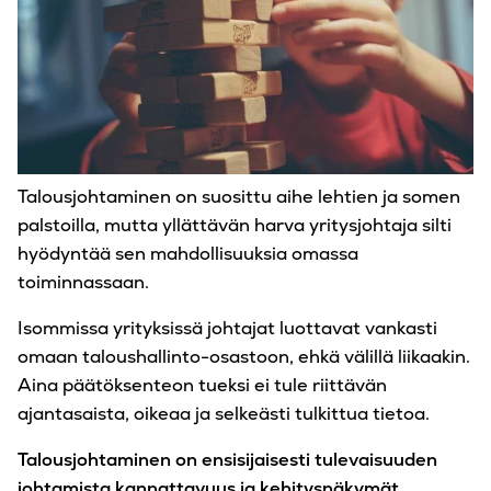
Talousjohtaminen on suosittu aihe lehtien ja somen
palstoilla, mutta yllättävän harva yritysjohtaja silti
hyödyntää sen mahdollisuuksia omassa
toiminnassaan.
Isommissa yrityksissä johtajat luottavat vankasti
omaan taloushallinto-osastoon, ehkä välillä liikaakin.
Aina päätöksenteon tueksi ei tule riittävän
ajantasaista, oikeaa ja selkeästi tulkittua tietoa.
Talousjohtaminen on ensisijaisesti tulevaisuuden
johtamista kannattavuus ja kehitysnäkymät