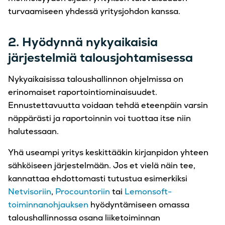
turvaamiseen yhdessä yritysjohdon kanssa.
2. Hyödynnä nykyaikaisia
järjestelmiä talousjohtamisessa
Nykyaikaisissa taloushallinnon ohjelmissa on
erinomaiset raportointiominaisuudet.
Ennustettavuutta voidaan tehdä eteenpäin varsin
näppärästi ja raportoinnin voi tuottaa itse niin
halutessaan.
Yhä useampi yritys keskittääkin kirjanpidon yhteen
sähköiseen järjestelmään. Jos et vielä näin tee,
kannattaa ehdottomasti tutustua esimerkiksi
Netvisoriin
,
Procountoriin
tai
Lemonsoft-
toiminnanohjauksen
hyödyntämiseen omassa
taloushallinnossa osana liiketoiminnan