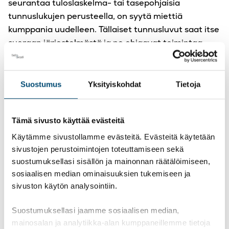
seurantaa tuloslaskelma- tai tasepohjaisia
tunnuslukujen perusteella, on syytä miettiä
kumppania uudelleen. Tällaiset tunnusluvut saat itse
suoraan järjestelmästä ja ne ohjaavat toimintaa
menneisyyteen perustuvalla tiedolla. Sen sijaan
asiakas- ja alakohtaisia mittareita, kuten mm.
kuljetusalalla
kustannukset / ajokilometri
tai kaupan
Suostumus
Yksityiskohdat
Tietoja
alalla
keskiostos / asiakas
, käyttämällä ohjaat
toimintaasi huomattavasti paremmin.
Tämä sivusto käyttää evästeitä
Käytämme sivustollamme evästeitä. Evästeitä käytetään
4. Tunnista mittareihin vaikuttavat
sivustojen perustoimintojen toteuttamiseen sekä
tekijät
suostumuksellasi sisällön ja mainonnan räätälöimiseen,
sosiaalisen median ominaisuuksien tukemiseen ja
Talousjohtamisen arvo mitataan varsinaisesti
sivuston käytön analysointiin.
mittaristojen vaikuttavuuden arvioinnissa.
On
todella tärkeää tietää, miten kuhunkin mittariin
Suostumuksellasi jaamme sosiaalisen median,
voidaan vaikuttaa.
Tätä tietoa me tuotamme
mainosalan ja analytiikka-alan kumppaneillemme tietoja