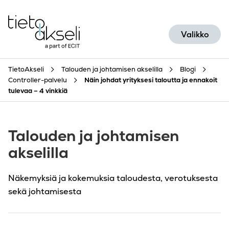
Siirry sisältöön
Valikko
TietoAkseli
Talouden ja johtamisen akselilla
Blogi
Controller-palvelu
Näin johdat yrityksesi taloutta ja ennakoit
tulevaa – 4 vinkkiä
Talouden ja johtamisen
akselilla
Näkemyksiä ja kokemuksia taloudesta, verotuksesta
sekä johtamisesta