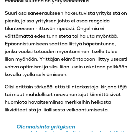
mahdollisuutena on yrityssaneeraus.
Suuri osa saneeraukseen hakeutuvista yrityksistä on
pieniä, joissa yrityksen johto ei osaa reagoida
tilanteeseen riittävän ripeästi. Ongelmia ei
välttämättä edes tunnisteta tai haluta myöntää.
Epäonnistumiseen saattaa liittyä häpeäntunne,
jonka vuoksi totuuden myöntäminen itselle tulee
liian myöhään. Yrittäjän elämäntapaan liittyy useasti
vahva optimismi ja siksi liian usein uskotaan pelkkään
kovalla työllä selviämiseen.
Olisi erittäin tärkeää, että tilintarkastaja, kirjanpitäjä
tai muut mahdolliset neuvonantajat kiinnittäisivät
huomiota havaitsemiinsa merkkeihin heikosta
likviditeetistä ja liiallisesta velkaantumisesta.
Olennaisinta yrityksen