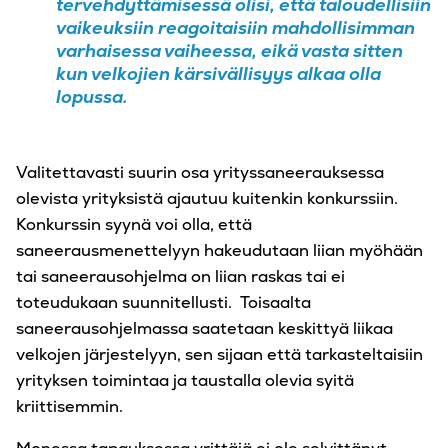
tervehdyttämisessä olisi, että taloudellisiin
vaikeuksiin reagoitaisiin mahdollisimman
varhaisessa vaiheessa, eikä vasta sitten
kun velkojien kärsivällisyys alkaa olla
lopussa.
Valitettavasti suurin osa yrityssaneerauksessa
olevista yrityksistä ajautuu kuitenkin konkurssiin.
Konkurssin syynä voi olla, että
saneerausmenettelyyn hakeudutaan liian myöhään
tai saneerausohjelma on liian raskas tai ei
toteudukaan suunnitellusti. Toisaalta
saneerausohjelmassa saatetaan keskittyä liikaa
velkojen järjestelyyn, sen sijaan että tarkasteltaisiin
yrityksen toimintaa ja taustalla olevia syitä
kriittisemmin.