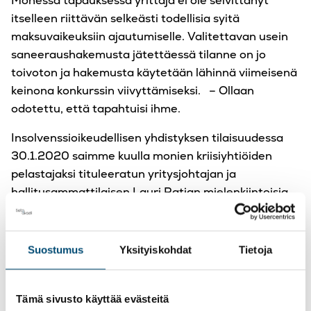
Monessa tapauksessa yrittäjä ei ole selvittänyt
itselleen riittävän selkeästi todellisia syitä
maksuvaikeuksiin ajautumiselle. Valitettavan usein
saneeraushakemusta jätettäessä tilanne on jo
toivoton ja hakemusta käytetään lähinnä viimeisenä
keinona konkurssin viivyttämiseksi. – Ollaan
odotettu, että tapahtuisi ihme.
Insolvenssioikeudellisen yhdistyksen tilaisuudessa
30.1.2020 saimme kuulla monien kriisiyhtiöiden
pelastajaksi tituleeratun yritysjohtajan ja
hallitusammattilaisen Lauri Ratian mielenkiintoisia
näkemyksiä tervehdyttämisen onnistumisen
edellytyksistä. Ratia totesi, että kovan faktan lisäksi
tarvitaan myös intuitiota sekä tunnetta: on oltava
Suostumus
Yksityiskohdat
Tietoja
vahva näkemys siitä, että liiketoiminta voidaan
saada kannattavaksi ja halu viedä toimintaa yhdessä
samaan suuntaan. Tappiollinenkin yritys voidaan
Tämä sivusto käyttää evästeitä