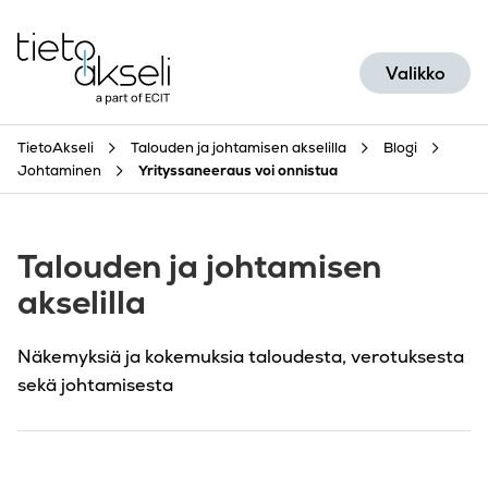
Siirry sisältöön
Valikko
TietoAkseli
Talouden ja johtamisen akselilla
Blogi
Johtaminen
Yrityssaneeraus voi onnistua
Talouden ja johtamisen
akselilla
Näkemyksiä ja kokemuksia taloudesta, verotuksesta
sekä johtamisesta