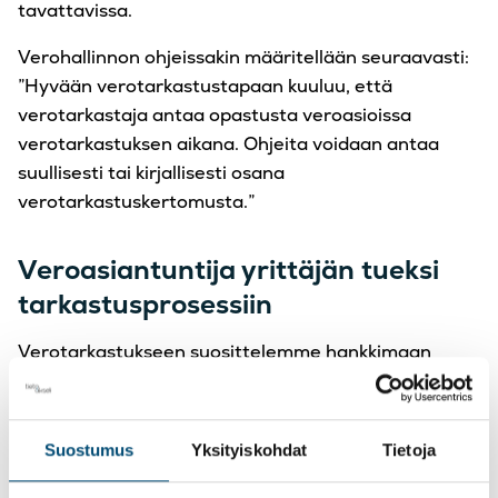
tavattavissa.
Verohallinnon ohjeissakin määritellään seuraavasti:
”Hyvään verotarkastustapaan kuuluu, että
verotarkastaja antaa opastusta veroasioissa
verotarkastuksen aikana. Ohjeita voidaan antaa
suullisesti tai kirjallisesti osana
verotarkastuskertomusta.”
Veroasiantuntija yrittäjän tueksi
tarkastusprosessiin
Verotarkastukseen suosittelemme hankkimaan
myös ulkopuolista asiantuntijatukea.
Verosiantuntijamme auttavat mielellään käymään
läpi etukäteen verotarkastuksen tapahtumia ja
Suostumus
Yksityiskohdat
Tietoja
arvioivat myös mikä tulee olemaan tarkastuksen
painopiste, mikäli sitä ei ole tarkastajien toimesta