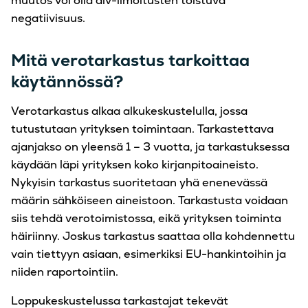
muutos voi olla alv-ilmoitusten toistuva
negatiivisuus.
Mitä verotarkastus tarkoittaa
käytännössä?
Verotarkastus alkaa alkukeskustelulla, jossa
tutustutaan yrityksen toimintaan. Tarkastettava
ajanjakso on yleensä 1 – 3 vuotta, ja tarkastuksessa
käydään läpi yrityksen koko kirjanpitoaineisto.
Nykyisin tarkastus suoritetaan yhä enenevässä
määrin sähköiseen aineistoon. Tarkastusta voidaan
siis tehdä verotoimistossa, eikä yrityksen toiminta
häiriinny. Joskus tarkastus saattaa olla kohdennettu
vain tiettyyn asiaan, esimerkiksi EU-hankintoihin ja
niiden raportointiin.
Loppukeskustelussa tarkastajat tekevät