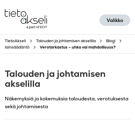
Siirry sisältöön
Valikko
TietoAkseli
Talouden ja johtamisen akselilla
Blogi
lainsäädäntö
Verotarkastus – uhka vai mahdollisuus?
Talouden ja johtamisen
akselilla
Näkemyksiä ja kokemuksia taloudesta, verotuksesta
sekä johtamisesta