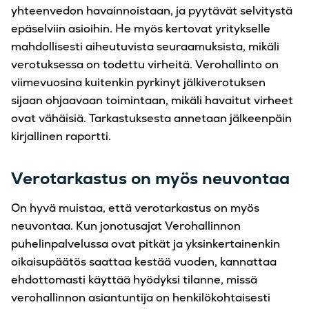
yhteenvedon havainnoistaan, ja pyytävät selvitystä
epäselviin asioihin. He myös kertovat yritykselle
mahdollisesti aiheutuvista seuraamuksista, mikäli
verotuksessa on todettu virheitä. Verohallinto on
viimevuosina kuitenkin pyrkinyt jälkiverotuksen
sijaan ohjaavaan toimintaan, mikäli havaitut virheet
ovat vähäisiä. Tarkastuksesta annetaan jälkeenpäin
kirjallinen raportti.
Verotarkastus on myös neuvontaa
On hyvä muistaa, että verotarkastus on myös
neuvontaa. Kun jonotusajat Verohallinnon
puhelinpalvelussa ovat pitkät ja yksinkertainenkin
oikaisupäätös saattaa kestää vuoden, kannattaa
ehdottomasti käyttää hyödyksi tilanne, missä
verohallinnon asiantuntija on henkilökohtaisesti