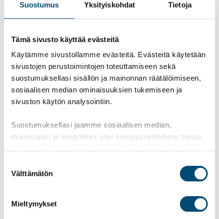
Sinua voisi kiinnostaa myös:
Suostumus
Yksityiskohdat
Tietoja
Työnantajakuva opiskelijan silmin
Taloushallinto on tylsää! Myyttejä kirjanpitäjän
Tämä sivusto käyttää evästeitä
työstä
Käytämme sivustollamme evästeitä. Evästeitä käytetään
sivustojen perustoimintojen toteuttamiseen sekä
suostumuksellasi sisällön ja mainonnan räätälöimiseen,
Blogi
Tilitoimistotyö
HR
sosiaalisen median ominaisuuksien tukemiseen ja
sivuston käytön analysointiin.
Suostumuksellasi jaamme sosiaalisen median,
mainosalan ja analytiikka-alan kumppaneillemme tietoja
Facebook
LinkedIn
Kopioi
Twitter
siitä, miten käytät sivustoamme. Kumppanimme voivat
yhdistää näitä tietoja muihin tietoihin, joita olet antanut
Suostumuksen
heille tai joita on kerätty, kun olet käyttänyt heidän
Välttämätön
valinta
palvelujaan.
Mieltymykset