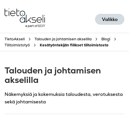
Siirry sisältöön
Valikko
TietoAkseli
Talouden ja johtamisen akselilla
Blogi
Tilitoimistotyö
Kesätyöntekijän fiilikset tilitoimistosta
Talouden ja johtamisen
akselilla
Näkemyksiä ja kokemuksia taloudesta, verotuksesta
sekä johtamisesta