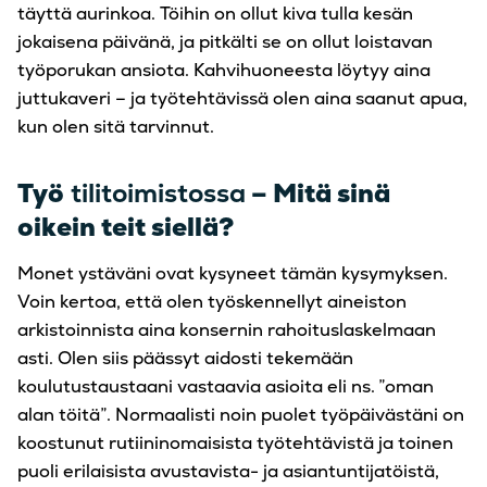
täyttä aurinkoa. Töihin on ollut kiva tulla kesän
jokaisena päivänä, ja pitkälti se on ollut loistavan
työporukan ansiota. Kahvihuoneesta löytyy aina
juttukaveri – ja työtehtävissä olen aina saanut apua,
kun olen sitä tarvinnut.
Työ
tilitoimistossa
– Mitä sinä
oikein teit siellä?
Monet ystäväni ovat kysyneet tämän kysymyksen.
Voin kertoa, että olen työskennellyt aineiston
arkistoinnista aina konsernin rahoituslaskelmaan
asti. Olen siis päässyt aidosti tekemään
koulutustaustaani vastaavia asioita eli ns. ”oman
alan töitä”. Normaalisti noin puolet työpäivästäni on
koostunut rutiininomaisista työtehtävistä ja toinen
puoli erilaisista avustavista- ja asiantuntijatöistä,