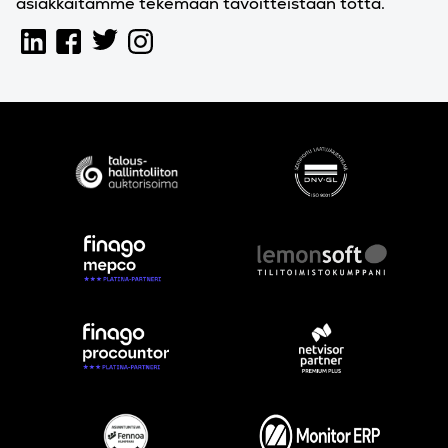
asiakkaitamme tekemään tavoitteistaan totta.