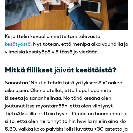
Kirjoittelin keväällä mietteitäni tulevasta
kesätyöstä
. Nyt totean, että menipä aika vauhdilla ja
viimeisiä kesätyöpäiviä tässä jo viedään.
Mitkä fiilikset
jäivät
kesätöistä?
Sanontaa ”Nautin tehdä töitä yrityksessä x” näkee
aika usein. Olen ajatellut, että höpöhöpö mitä
kliseetä ja sananhelinää. No tänä kesänä olen
joutunut itse myöntämään, että olen viihtynyt
TietoAkselilla erittäin hyvin. Tämän on huomannut jo
siitä, että olen herännyt töihin hyvillä mielin aina klo
6.30, vaikka koko päiväksi olisi luvattu +30 astetta ja