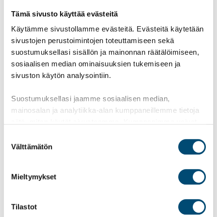
Tämä sivusto käyttää evästeitä
Käytämme sivustollamme evästeitä. Evästeitä käytetään
sivustojen perustoimintojen toteuttamiseen sekä
suostumuksellasi sisällön ja mainonnan räätälöimiseen,
sosiaalisen median ominaisuuksien tukemiseen ja
sivuston käytön analysointiin.
Suostumuksellasi jaamme sosiaalisen median,
Subscribe to our
[activecampaign
mainosalan ja analytiikka-alan kumppaneillemme tietoja
siitä, miten käytät sivustoamme. Kumppanimme voivat
newsletter
form=17]
yhdistää näitä tietoja muihin tietoihin, joita olet antanut
Suostumuksen
heille tai joita on kerätty, kun olet käyttänyt heidän
Välttämätön
valinta
palvelujaan.
Mieltymykset
«
Previous post
Next post
»
Tilastot