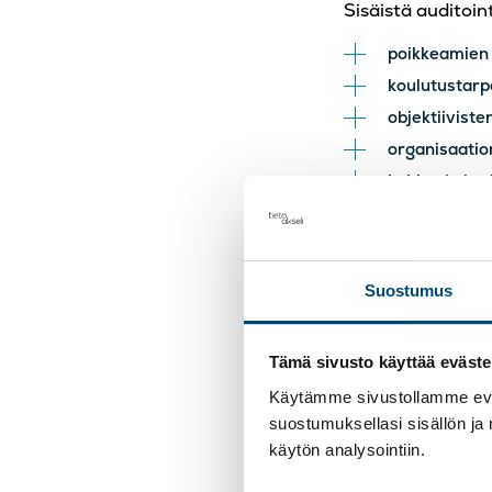
Sisäistä auditoin
poikkeamien 
koulutustarp
objektiivist
organisaatio
kehityskohte
ongelmanrat
potentiaalis
Suostumus
Sisäisen auditoi
täyttäminen myös
jatkuva paranta
Tämä sivusto käyttää eväste
Käytämme sivustollamme eväs
Poikkeama on
suostumuksellasi sisällön ja
käytön analysointiin.
Kun palvelu tai l
Poikkeamia syntyy