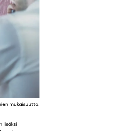
mien mukaisuutta.
 lisäksi