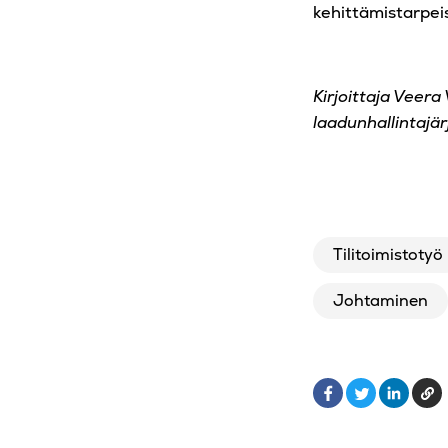
kehittämistarpei
Kirjoittaja Veera
laadunhallintajä
Tilitoimistotyö
Johtaminen
Facebook
Linked
Ko
Twitter