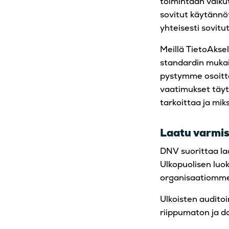
toimintaan vaiku
sovitut käytännöt
yhteisesti sovitu
Meillä TietoAkse
standardin mukai
pystymme osoitta
vaatimukset täytt
tarkoittaa ja mik
Laatu varmis
DNV suorittaa la
Ulkopuolisen luok
organisaatiomme 
Ulkoisten auditoi
riippumaton ja d