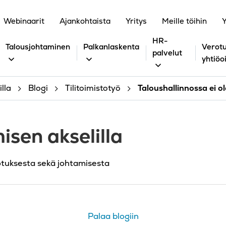
Webinaarit
Ajankohtaista
Yritys
Meille töihin
Y
HR-
Talousjohtaminen
Palkanlaskenta
Verotu
palvelut
yhtiöo
lla
Blogi
Tilitoimistotyö
Taloushallinnossa ei 
isen akselilla
otuksesta sekä johtamisesta
Palaa blogiin