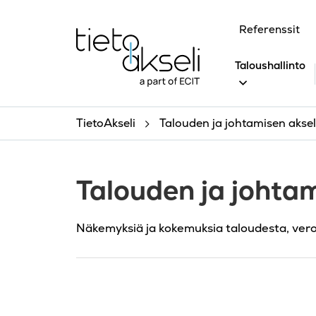
Siirry sisältöön
Referenssit
Taloushallinto
TietoAkseli
Talouden ja johtamisen akseli
Talouden ja johtam
Näkemyksiä ja kokemuksia taloudesta, ver