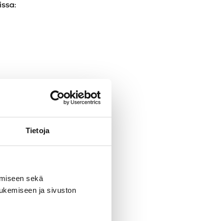
issa:
Tietoja
usten
saation toiminnan
amiseen sekä
tukemiseen ja sivuston
tyy poikkeama.
iin