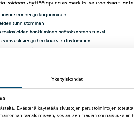
tia voidaan käyttää apuna esimerkiksi seuraavissa tilante
havaitseminen ja korjaaminen
eiden tunnistaminen
en tosiasioiden hankkiminen päätöksenteon tueksi
n vahvuuksien ja heikkouksien löytäminen
iden tunnistaminen
kaisumenettely
ten riskien tunnistaminen
Yksityiskohdat
nnin tavoitteena on paitsi standardin asettamien vaatim
 organisaation sitouttaminen laatuajatteluun ja organi
minen.
itä
teitä. Evästeitä käytetään sivustojen perustoimintojen toteutt
 aina mahdollisuus kehittyä
 mainonnan räätälöimiseen, sosiaalisen median ominaisuuksien 
opputuote ei vastaa sille asetettuja laatutavoitteita, syn
 kaikissa organisaatioissa. Oleellista on, kuinka poikkeam