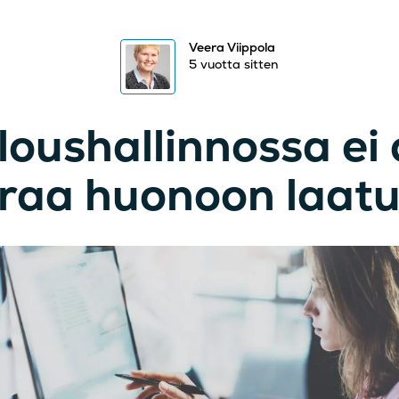
Veera Viippola
5 vuotta sitten
loushallinnossa ei 
raa huonoon laat