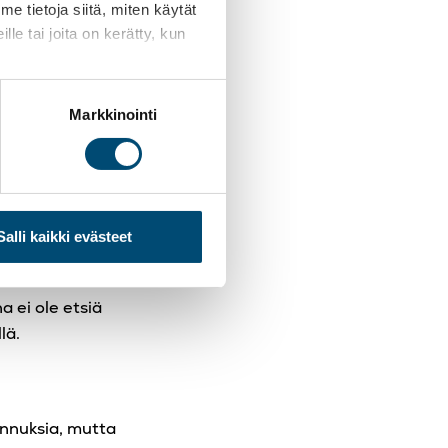
 tietoja siitä, miten käytät
le tai joita on kerätty, kun
nka puitteissa
n työntekijöiden
Markkinointi
ä halua kehittää
selmoidaan
tavat
Salli kaikki evästeet
 tallennetaan ja
 ei ole etsiä
lä.
annuksia, mutta