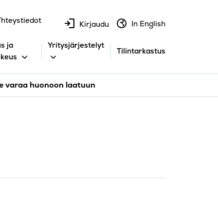
hteystiedot
In English
Kirjaudu
s ja
Yritysjärjestelyt
Tilintarkastus
ikeus
ole varaa huonoon laatuun