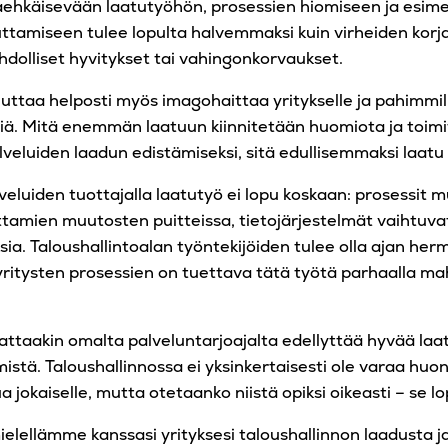
ehkäisevään laatutyöhön, prosessien hiomiseen ja esimer
uttamiseen tulee lopulta halvemmaksi kuin virheiden kor
hdolliset hyvitykset tai vahingonkorvaukset.
uttaa helposti myös imagohaittaa yritykselle ja pahimmi
ä. Mitä enemmän laatuun kiinnitetään huomiota ja toim
alveluiden laadun edistämiseksi, sitä edullisemmaksi laatu 
veluiden tuottajalla laatutyö ei lopu koskaan: prosessit 
tamien muutosten puitteissa, tietojärjestelmät vaihtuvat 
ia. Taloushallintoalan työntekijöiden tulee olla ajan herm
yritysten prosessien on tuettava tätä työtä parhaalla mah
ttaakin omalta palveluntarjoajalta edellyttää hyvää laa
istä. Taloushallinnossa ei yksinkertaisesti ole varaa huo
a jokaiselle, mutta otetaanko niistä opiksi oikeasti – se l
lellämme kanssasi yrityksesi taloushallinnon laadusta ja s