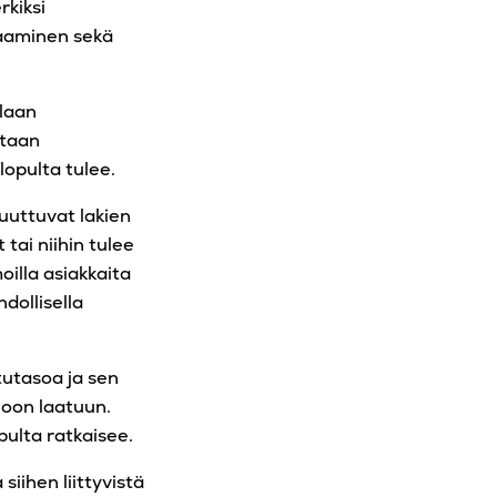
kiksi
jaaminen sekä
llaan
itaan
lopulta tulee.
muuttuvat lakien
tai niihin tulee
oilla asiakkaita
dollisella
tutasoa ja sen
noon laatuun.
opulta ratkaisee.
iihen liittyvistä