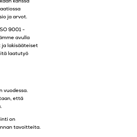
kkaan kanssa
saatiossa
io ja arvot.
 ISO 9001 -
mämme avulla
a lakisääteiset
itä laatutyö
n vuodessa.
taan, että
.
inti on
nnan tavoitteita.