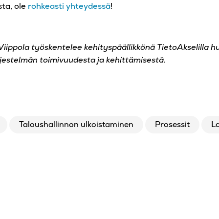
sta, ole
rohkeasti yhteydessä
!
 Viippola työskentelee kehityspäällikkönä TietoAkselilla h
rjestelmän toimivuudesta ja kehittämisestä.
Taloushallinnon ulkoistaminen
Prosessit
L
In
pioi