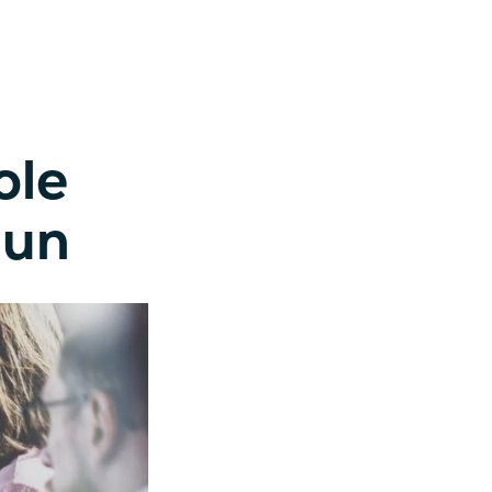
ole
uun