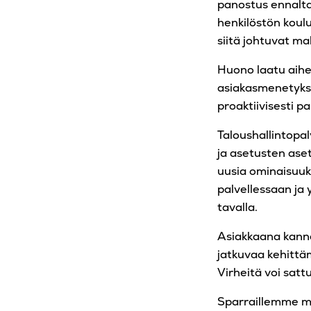
panostus ennalta
henkilöstön koul
siitä johtuvat ma
Huono laatu aihe
asiakasmenetyksi
proaktiivisesti p
Taloushallintopal
ja asetusten aset
uusia ominaisuuks
palvellessaan ja 
tavalla.
Asiakkaana kanna
jatkuvaa kehittäm
Virheitä voi sattu
Sparraillemme mie