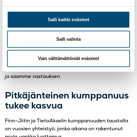
kertoo.
TietoAkseli osallistui koulutuksiin ja simuloi eri
Salli kaikki evästeet
skenaarioita testikannassa, jotta kokonaisuus saatiin
rakennettua hallitusti.
Salli valinta
– Heidän käytännön osaamisensa on todella vahvaa
niin ohjelmistojen kuin taloushallinnon rutiinien
Vain välttämättömät evästeet
osalta. Kun tulee kysymys, meidän ei tarvitse jäädä
pohtimaan asiaa yksin. Otamme puhelimen käteen
ja saamme vastauksen.
Pitkäjänteinen kumppanuus
tukee kasvua
Finn-Jiitin ja TietoAkselin kumppanuuden taustalla
on vuosien yhteistyö, jonka aikana on rakentunut
myös vankka luottamus.