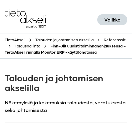
Siirry sisältöön
Valikko
TietoAkseli
Talouden ja johtamisen akselilla
Referenssit
Taloushallinto
Finn-Jiit uudisti toiminnanohjauksensa –
TietoAkseli rinnalla Monitor ERP -käyttöönotossa
Talouden ja johtamisen
akselilla
Näkemyksiä ja kokemuksia taloudesta, verotuksesta
sekä johtamisesta