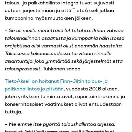
talous- ja palkkahallinto integroituvat sujuvasti
uuteen järjestelmään ja että TietoAkseli jatkaa
kumppanina myös muutoksen jälkeen.
– Se oli meille merkittävä lähtökohta. Ilman vahvaa
taloushallinnon osaamista ja kumppania näin isossa
projektissa olisi varmasti ollut enemmän haasteita.
Tällaisessa kokonaisuudessa tarvitaan rinnalle
asiantuntija, joka ymmärtää sekä järjestelmät että
talousprosessit
, Tuhkanen sanoo.
TietoAkseli on hoitanut Finn-Jiitin talous- ja
palkkahallintoa jo pitkään
, vuodesta 2016 alkaen,
joten yrityksen toimintatavat, raportointirakenne ja
konsernitasoiset vaatimukset olivat entuudestaan
tuttuja.
– Me emme itse pyöritä taloushallintoa arjessa,
joten oli kriittistä varmistaa, että tilinpäätökset,