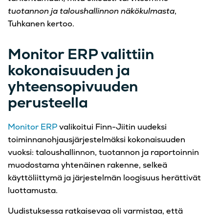
tuotannon ja taloushallinnon näkökulmasta
,
Tuhkanen kertoo.
Monitor ERP valittiin
kokonaisuuden ja
yhteensopivuuden
perusteella
Monitor ERP
valikoitui Finn-Jiitin uudeksi
toiminnanohjausjärjestelmäksi kokonaisuuden
vuoksi: taloushallinnon, tuotannon ja raportoinnin
muodostama yhtenäinen rakenne, selkeä
käyttöliittymä ja järjestelmän loogisuus herättivät
luottamusta.
Uudistuksessa ratkaisevaa oli varmistaa, että