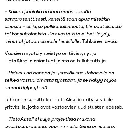
– Kaiken pohjalla on luottamus. Tiedän
sataprosenttisesti, keneltä saan apua missäkin
asiassa – oli kyse palkkahallinnosta, tilinpäätöksestä
tai konsultoinnista. Jos vastausta ei heti löydy,
minut ohjataan oikealle henkilölle
, Tuhkanen avaa.
Vuosien myötä yhteistyö on tiivistynyt ja
TietoAkselin asiantuntijoista on tullut tuttuja.
– Palvelu on nopeaa ja ystävällistä. Jokaisella on
selkeä vastuu omasta työstään, ja se näkyy myös
ammattiylpeytenä.
Tuhkanen suosittelee TietoAkselia erityisesti pk-
yrityksille, jotka ovat vastaavien uudistusten edessä:
– TietoAkseli ei kulje projektissa mukana
sivustaseuraajana, vaan rinnalla. Siinä on iso ero.