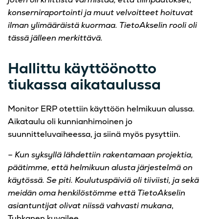
konserniraportointi ja muut velvoitteet hoituvat
ilman ylimääräistä kuormaa. TietoAkselin rooli oli
tässä jälleen merkittävä.
Hallittu käyttöönotto
tiukassa aikataulussa
Monitor ERP otettiin käyttöön helmikuun alussa.
Aikataulu oli kunnianhimoinen jo
suunnitteluvaiheessa, ja siinä myös pysyttiin.
– Kun syksyllä lähdettiin rakentamaan projektia,
päätimme, että helmikuun alusta järjestelmä on
käytössä. Se piti. Koulutuspäiviä oli tiiviisti, ja sekä
meidän oma henkilöstömme että TietoAkselin
asiantuntijat olivat niissä vahvasti mukana
,
Tuhkanen kuvailee.