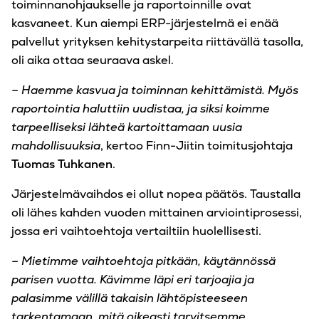
toiminnanohjaukselle ja raportoinnille ovat
kasvaneet. Kun aiempi ERP-järjestelmä ei enää
palvellut yrityksen kehitystarpeita riittävällä tasolla,
oli aika ottaa seuraava askel.
– Haemme kasvua ja toiminnan kehittämistä. Myös
raportointia haluttiin uudistaa, ja siksi koimme
tarpeelliseksi lähteä kartoittamaan uusia
mahdollisuuksia
, kertoo Finn-Jiitin toimitusjohtaja
Tuomas Tuhkanen
.
Järjestelmävaihdos ei ollut nopea päätös. Taustalla
oli lähes kahden vuoden mittainen arviointiprosessi,
jossa eri vaihtoehtoja vertailtiin huolellisesti.
– Mietimme vaihtoehtoja pitkään, käytännössä
parisen vuotta. Kävimme läpi eri tarjoajia ja
palasimme välillä takaisin lähtöpisteeseen
tarkentamaan, mitä oikeasti tarvitsemme