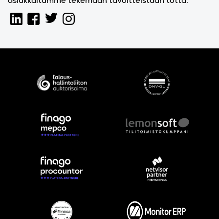
asiakkaitamme tekemään tavoitteistaan totta.