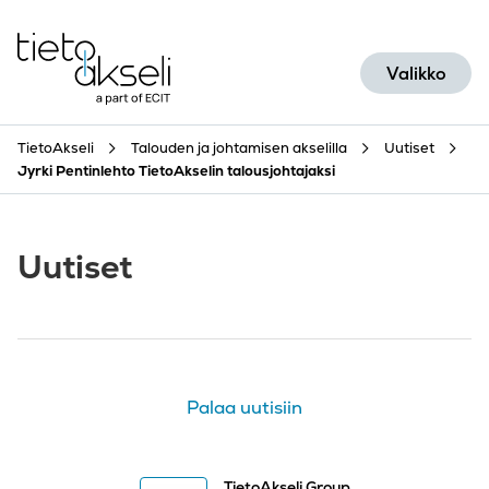
Siirry sisältöön
Valikko
TietoAkseli
Talouden ja johtamisen akselilla
Uutiset
Jyrki Pentinlehto TietoAkselin talousjohtajaksi
Uutiset
Palaa uutisiin
TietoAkseli Group