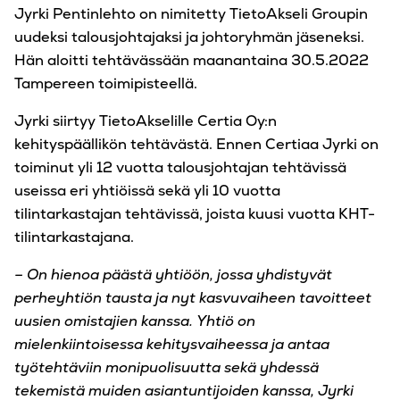
Jyrki Pentinlehto on nimitetty TietoAkseli Groupin
uudeksi talousjohtajaksi ja johtoryhmän jäseneksi.
Hän aloitti tehtävässään maanantaina 30.5.2022
Tampereen toimipisteellä.
Jyrki siirtyy TietoAkselille Certia Oy:n
kehityspäällikön tehtävästä. Ennen Certiaa Jyrki on
toiminut yli 12 vuotta talousjohtajan tehtävissä
useissa eri yhtiöissä sekä yli 10 vuotta
tilintarkastajan tehtävissä, joista kuusi vuotta KHT-
tilintarkastajana.
– On hienoa päästä yhtiöön, jossa yhdistyvät
perheyhtiön tausta ja nyt kasvuvaiheen tavoitteet
uusien omistajien kanssa. Yhtiö on
mielenkiintoisessa kehitysvaiheessa ja antaa
työtehtäviin monipuolisuutta sekä yhdessä
tekemistä muiden asiantuntijoiden kanssa, Jyrki