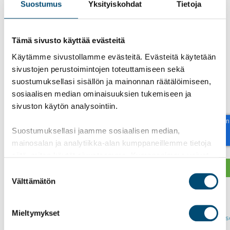
Suostumus
Yksityiskohdat
Tietoja
Facebook
LinkedIn
Kopioi
Twitter
Tämä sivusto käyttää evästeitä
Tilaa uutiskirjeemme
Käytämme sivustollamme evästeitä. Evästeitä käytetään
sivustojen perustoimintojen toteuttamiseen sekä
suostumuksellasi sisällön ja mainonnan räätälöimiseen,
sosiaalisen median ominaisuuksien tukemiseen ja
reCAPTCHA
sivuston käytön analysointiin.
Suostumuksellasi jaamme sosiaalisen median,
mainosalan ja analytiikka-alan kumppaneillemme tietoja
siitä, miten käytät sivustoamme. Kumppanimme voivat
yhdistää näitä tietoja muihin tietoihin, joita olet antanut
Suostumuksen
heille tai joita on kerätty, kun olet käyttänyt heidän
Välttämätön
valinta
Näin käsittelemme
palvelujaan.
henkilötietojasi >
Mieltymykset
Tutustu
tietosuojaseloste