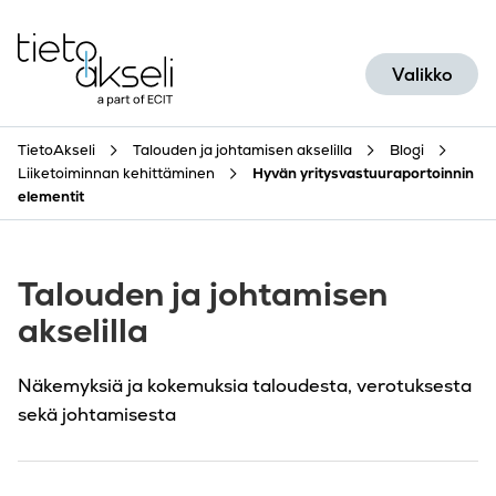
Siirry sisältöön
Valikko
TietoAkseli
Talouden ja johtamisen akselilla
Blogi
Liiketoiminnan kehittäminen
Hyvän yritysvastuuraportoinnin
elementit
Talouden ja johtamisen
akselilla
Näkemyksiä ja kokemuksia taloudesta, verotuksesta
sekä johtamisesta