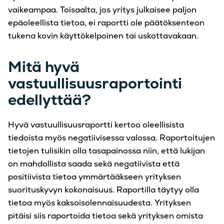
vaikeampaa. Toisaalta, jos yritys julkaisee paljon
epäoleellista tietoa, ei raportti ole päätöksenteon
tukena kovin käyttökelpoinen tai uskottavakaan.
Mitä hyvä
vastuullisuusraportointi
edellyttää?
Hyvä vastuullisuusraportti kertoo oleellisista
tiedoista myös negatiivisessa valossa. Raportoitujen
tietojen tulisikin olla tasapainossa niin, että lukijan
on mahdollista saada sekä negatiivista että
positiivista tietoa ymmärtääkseen yrityksen
suorituskyvyn kokonaisuus. Raportilla täytyy olla
tietoa myös kaksoisolennaisuudesta. Yrityksen
pitäisi siis raportoida tietoa sekä yrityksen omista