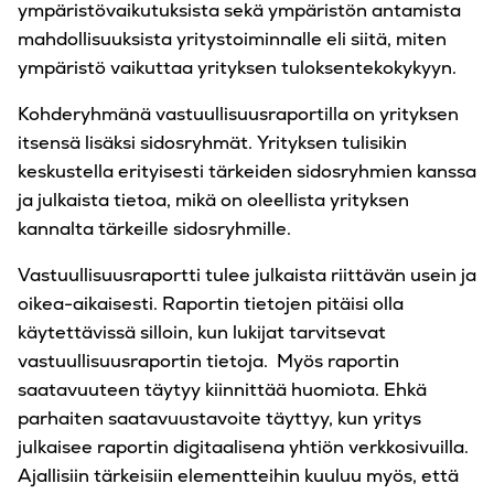
ympäristövaikutuksista sekä ympäristön antamista
mahdollisuuksista yritystoiminnalle eli siitä, miten
ympäristö vaikuttaa yrityksen tuloksentekokykyyn.
Kohderyhmänä vastuullisuusraportilla on yrityksen
itsensä lisäksi sidosryhmät. Yrityksen tulisikin
keskustella erityisesti tärkeiden sidosryhmien kanssa
ja julkaista tietoa, mikä on oleellista yrityksen
kannalta tärkeille sidosryhmille.
Vastuullisuusraportti tulee julkaista riittävän usein ja
oikea-aikaisesti. Raportin tietojen pitäisi olla
käytettävissä silloin, kun lukijat tarvitsevat
vastuullisuusraportin tietoja. Myös raportin
saatavuuteen täytyy kiinnittää huomiota. Ehkä
parhaiten saatavuustavoite täyttyy, kun yritys
julkaisee raportin digitaalisena yhtiön verkkosivuilla.
Ajallisiin tärkeisiin elementteihin kuuluu myös, että