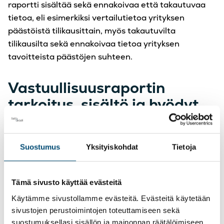
raportti sisältää sekä ennakoivaa että takautuvaa
tietoa, eli esimerkiksi vertailutietoa yrityksen
päästöistä tilikausittain, myös takautuvilta
tilikausilta sekä ennakoivaa tietoa yrityksen
tavoitteista päästöjen suhteen.
Vastuullisuusraportin
tarkoitus, sisältö ja hyödyt
Vastuullisuusraportin tietojen pitäisi olla
vertailukelpoista yrityksen tilikausien välillä sekä
Suostumus
Yksityiskohdat
Tietoja
toisaalta myös saman toimialan yritysten välillä.
Raportin tulisi sisältää tietoja myös arvoketjusta
sekä EU:n että mahdollisten kolmansien maiden
Tämä sivusto käyttää evästeitä
osalta. Toisaalta yrityksen tulisi päättää, kuinka
Käytämme sivustollamme evästeitä. Evästeitä käytetään
laajasti se sisällyttää arvoketjun raporttiin. Raportin
sivustojen perustoimintojen toteuttamiseen sekä
tiedon on oltava oleellista, joten epäoleellisen
suostumuksellasi sisällön ja mainonnan räätälöimiseen,