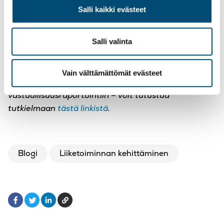
toiminnan myötä mahdollistaa entistä laadukkaampi
Salli kaikki evästeet
vastuullisuusraportti tulevaisuudessa.
Salli valinta
Artikkelin on kirjoittanut Business
Advisorina
TietoAkselilla
työskentelevä
KTM
ja
KLT Hanna
Saarilampi.
Hän
en
tekemänsä
pro gradu –
Vain välttämättömät evästeet
tutkielma
n aihe on yhteydessä
vastuullisuusraportointiin – voit tutustua
tutkielmaan
tästä linkistä
.
Blogi
Liiketoiminnan kehittäminen
Facebook
LinkedIn
Kopioi
Twitter