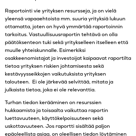
Raportointi vie yrityksen resursseja, ja on vielä
yleensä vapaaehtoista mm. suuria yrityksiä lukuun
ottamatta, joten on hyvä ymmärtää raportoinnin
tarkoitus. Vastuullisuusraportin tehtävä on olla
päätöksenteon tuki sekä yritykselleen itselleen että
muulle yhteiskunnalle. Esimerkiksi
osakkeenomistajat ja investoijat kaipaavat raportilta
tietoa yrityksen riskien johtamisesta sekä
kestävyysseikkojen vaikutuksista yrityksen
talouteen. Ei ole järkevää selvittää, mitata ja
julkaista tietoa, joka ei ole relevanttia.
Turhan tiedon kerääminen on resurssien
hukkaamista ja toisaalta vaikuttaa raportin
luettavuuteen, käyttökelpoisuuteen sekä
uskottavuuteen. Jos raportti sisältää paljon
epäoleellista asiaa, on oleellisen tiedon löytäminen