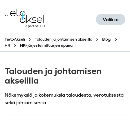
Siirry sisältöön
Valikko
TietoAkseli
Talouden ja johtamisen akselilla
Blogi
HR
HR-järjestelmät arjen apuna
Talouden ja johtamisen
akselilla
Näkemyksiä ja kokemuksia taloudesta, verotuksesta
sekä johtamisesta