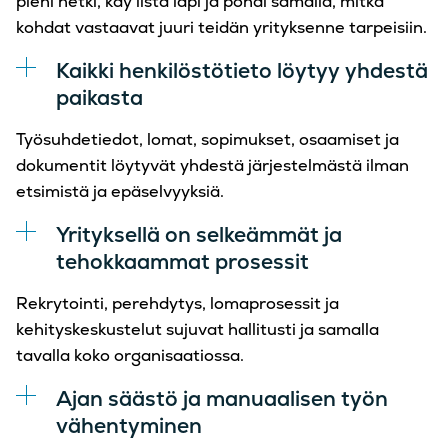
pieni hetki, käy lista läpi ja pohdi samalla, mitkä
kohdat vastaavat juuri teidän yrityksenne tarpeisiin.
Kaikki henkilöstötieto löytyy yhdestä
paikasta
Työsuhdetiedot, lomat, sopimukset, osaamiset ja
dokumentit löytyvät yhdestä järjestelmästä ilman
etsimistä ja epäselvyyksiä.
Yrityksellä on selkeämmät ja
tehokkaammat prosessit
Rekrytointi, perehdytys, lomaprosessit ja
kehityskeskustelut sujuvat hallitusti ja samalla
tavalla koko organisaatiossa.
Ajan säästö ja manuaalisen työn
vähentyminen