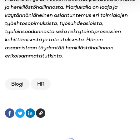
ja henkilöstöhallinnosta. Marjukalla on laaja ja
käytännönläheinen
asiantuntemus eri toimialojen
työehtosopimuksista, työsuhdeasioista,
työlainsäädännöstä sekä
rekrytointiprosessien
kehittämisestä ja toteutuksesta. Hänen
osaamistaan täydentää
henkilöstöhallinnon
erikoisammattitutkinto.
Blogi
HR
Facebook
LinkedIn
Kopioi
Twitter