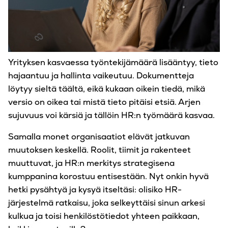
Yrityksen kasvaessa työntekijämäärä lisääntyy, tieto
hajaantuu ja hallinta vaikeutuu. Dokumentteja
löytyy sieltä täältä, eikä kukaan oikein tiedä, mikä
versio on oikea tai mistä tieto pitäisi etsiä. Arjen
sujuvuus voi kärsiä ja tällöin HR:n työmäärä kasvaa.
Samalla monet organisaatiot elävät jatkuvan
muutoksen keskellä. Roolit, tiimit ja rakenteet
muuttuvat, ja HR:n merkitys strategisena
kumppanina korostuu entisestään. Nyt onkin hyvä
hetki pysähtyä ja kysyä itseltäsi: olisiko HR-
järjestelmä ratkaisu, joka selkeyttäisi sinun arkesi
kulkua ja toisi henkilöstötiedot yhteen paikkaan,