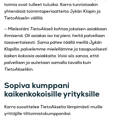
toimia ovat tulleet tutuiksi. Karra tunnistaakin
yhtenäisiä toimintaperiaatteita Jykän Klapin ja
TietoAkselin välillä:
– Mielestäni TietoAkseli kohtaa jokaisen asiakkaan
ihmisenä. Oli asiakas iso tai pieni, heitä palvellaan
tasavertaisesti. Sama pätee täällä meillä Jykän
Klapilla: palvelemme mielellämme ja tasapuolisesti
kaiken kokoisia asiakkaita. Voisi siis sanoa, että
palvellaan ja autetaan samalla tavalla kuin
TietoAkselikin.
Sopiva kumppani
kaikenkokoisille yrityksille
Karra suosittelee TietoAkselia lämpimästi muille
yrittäjille tilitoimistokumppaniksi: