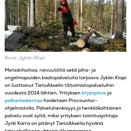
Kuva: Jykän Klapi
Metsänhoitoa, raivuutöitä sekä piha- ja
ongelmapuiden kaatopalveluita tarjoava Jykän Klapi
on luottanut TietoAkselin tilitoimistopalveluihin
vuodesta 2014 lähtien. Yrityksen
kirjanpitoa
ja
palkanlaskentaa
hoidetaan Procountor-
ohjelmistolla. Palveluhenkisyys ja henkilökohtainen
palvelu ovat syitä, miksi yrityksen toimitusjohtaja
Jyrki Karra on pitänyt TietoAkselia hyvänä
taloushallinnon yhteistyökumppanina.