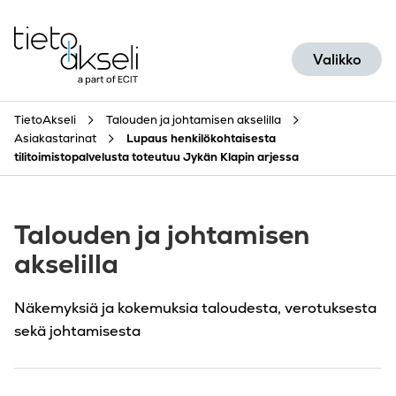
Siirry sisältöön
Valikko
TietoAkseli
Talouden ja johtamisen akselilla
Asiakastarinat
Lupaus henkilökohtaisesta
tilitoimistopalvelusta toteutuu Jykän Klapin arjessa
Talouden ja johtamisen
akselilla
Näkemyksiä ja kokemuksia taloudesta, verotuksesta
sekä johtamisesta