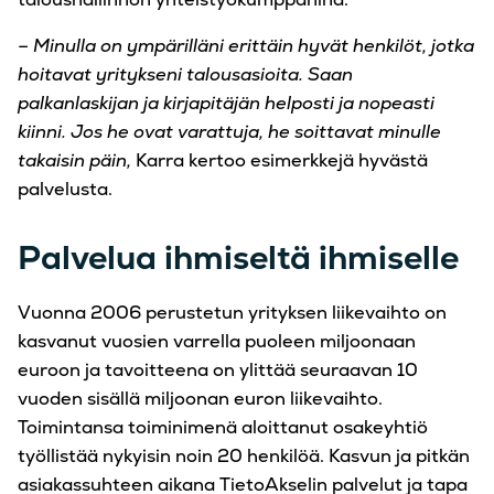
– Minulla on ympärilläni erittäin hyvät henkilöt, jotka
hoitavat yritykseni talousasioita. Saan
palkanlaskijan ja kirjapitäjän helposti ja nopeasti
kiinni. Jos he ovat varattuja, he soittavat minulle
takaisin päin,
Karra kertoo esimerkkejä hyvästä
palvelusta.
Palvelua ihmiseltä ihmiselle
Vuonna 2006 perustetun yrityksen liikevaihto on
kasvanut vuosien varrella puoleen miljoonaan
euroon ja tavoitteena on ylittää seuraavan 10
vuoden sisällä miljoonan euron liikevaihto.
Toimintansa toiminimenä aloittanut osakeyhtiö
työllistää nykyisin noin 20 henkilöä. Kasvun ja pitkän
asiakassuhteen aikana TietoAkselin palvelut ja tapa