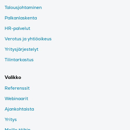
Talousjohtaminen
Palkanlaskenta
HR-palvelut
Verotus ja yhtiöoikeus
Yritysjärjestelyt
Tilintarkastus
Valikko
Referenssit
Webinaarit
Ajankohtaista
Yritys
Meille töihin