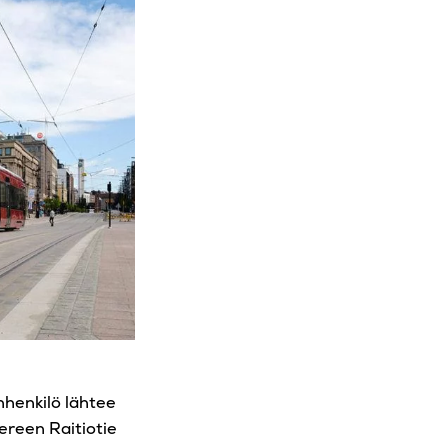
inhenkilö lähtee
ereen Raitiotie