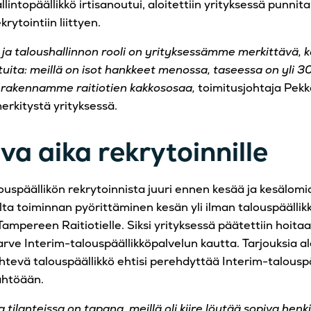
llintopäällikkö irtisanoutui, aloitettiin yrityksessä punnit
rytointiin liittyen.
 ja taloushallinnon rooli on yrityksessämme merkittävä, k
tuita: meillä on isot hankkeet menossa, taseessa on yli 
 rakennamme raitiotien kakkososaa,
toimitusjohtaja Pekk
erkitystä yrityksessä.
a aika rekrytoinnille
uspäällikön rekrytoinnista juuri ennen kesää ja kesälomi
alta toiminnan pyörittäminen kesän yli ilman talouspäälli
Tampereen Raitiotielle. Siksi yrityksessä päätettiin hoitaa
arve Interim-talouspäällikköpalvelun kautta. Tarjouksia al
ähtevä talouspäällikkö ehtisi perehdyttää Interim-talousp
ähtöään.
a tilanteissa on tapana, meillä oli kiire löytää sopiva henki