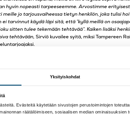
n hyvin nopeasti tarpeeseemme. Arvostimme erityisesti
ti meille jo tarjousvaiheessa tietyn henkilön, joka tulisi h
ei tarvinnut käydä läpi sitä, että ”kyllä meillä on osaajap
 joku sitten tulee tekemään tehtävää”. Kaiken lisäksi henkil
iva tehtävään,
Sirviö kuvailee syitä, miksi Tampereen Rait
eluntarjoajaksi.
ntuntija Olli Huovinen sulautui osaksi Tampereen Raitioti
 Tehtäviin kuului niin sisäisen kuin ulkoisen laskennan teh
a, budjetointia, kustannusten ennustamista, kirjanpidon o
Yksityiskohdat
avirranhallintaa ja projektiseurantaa.
en arki jatkaa rullaamis
itä
teitä. Evästeitä käytetään sivustojen perustoimintojen toteutt
 mainonnan räätälöimiseen, sosiaalisen median ominaisuuksien 
ie aloitti vakituisen talouspäällikön rekrytointiprosessi
i talouspäällikkö aloittaa työtehtävänsä joulukuussa, on 
eenpäin ja perehdyttää uusi henkilö tehtäviinsä.