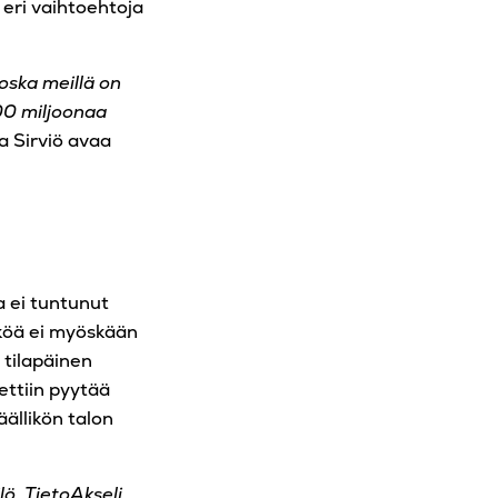
a eri vaihtoehtoja
oska meillä on
300 miljoonaa
a Sirviö avaa
a ei tuntunut
kköä ei myöskään
 tilapäinen
ettiin pyytää
äällikön talon
lö. TietoAkseli