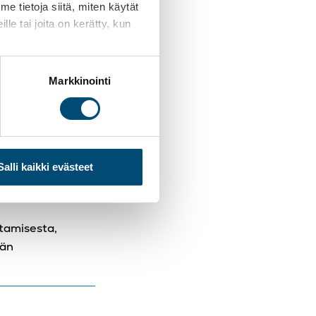
 tietoja siitä, miten käytät
le tai joita on kerätty, kun
ikköpalveluun. Se
la arki on
altaista ja
Markkinointi
,
Sirviö summaa
Salli kaikki evästeet
tamisesta,
män