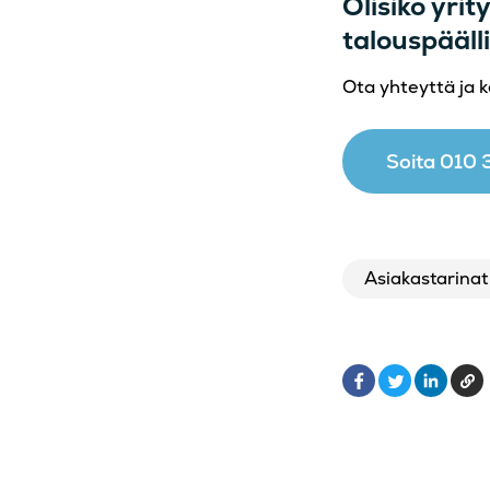
Olisiko yrit
talouspäälli
Ota yhteyttä ja k
Soita 010
Asiakastarinat
Facebook
Linked
Ko
Twitter