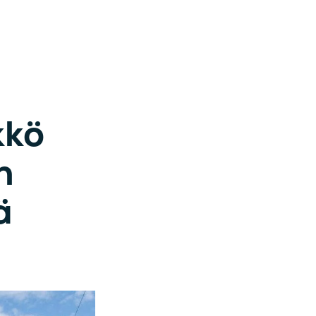
kkö
n
ä