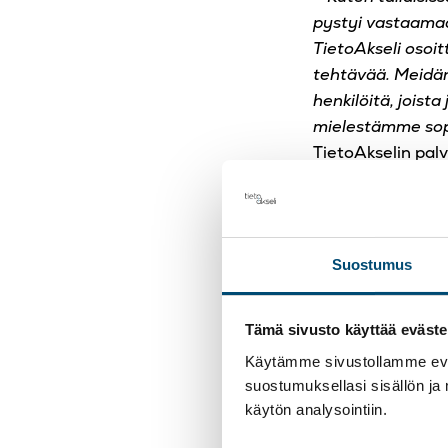
pystyi vastaamaa
TietoAkseli osoit
tehtävää. Meidän 
henkilöitä, joista
mielestämme sop
TietoAkselin palv
TietoAkselin asia
juhannusviikolla.
talousraportointi
Suostumus
tarkastusta, kass
Yrityks
Tämä sivusto käyttää eväste
Käytämme sivustollamme eväs
suostumuksellasi sisällön ja
Tampereen Raitiot
käytön analysointiin.
jälkeen. Kun uus
siirtää kapula et