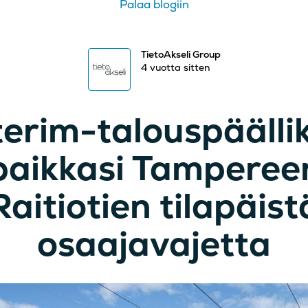
Palaa blogiin
TietoAkseli Group
4 vuotta sitten
terim-talouspäälli
paikkasi Tamperee
Raitiotien tilapäist
osaajavajetta