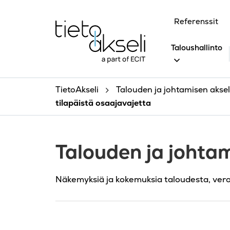
Siirry sisältöön
Referenssit
Taloushallinto
TietoAkseli
Talouden ja johtamisen akseli
tilapäistä osaajavajetta
Talouden ja johtam
Näkemyksiä ja kokemuksia taloudesta, ver