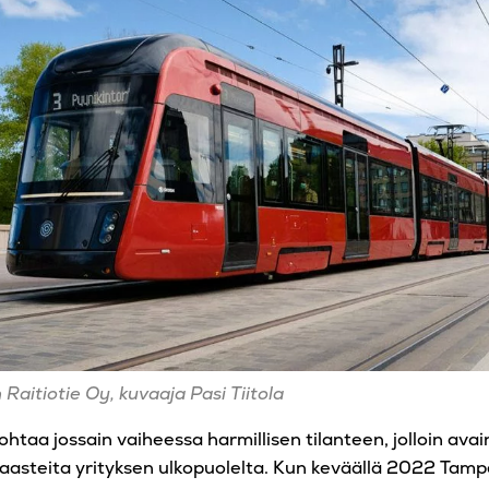
aitiotie Oy, kuvaaja Pasi Tiitola
ohtaa jossain vaiheessa harmillisen tilanteen, jolloin ava
aasteita yrityksen ulkopuolelta. Kun keväällä 2022 Tamp