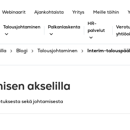
Webinaarit
Ajankohtaista
Yritys
Meille töihin
Y
HR-
Talousjohtaminen
Palkanlaskenta
Verotu
palvelut
yhtiöo
lla
Blogi
Talousjohtaminen
Interim-talouspääl
isen akselilla
otuksesta sekä johtamisesta