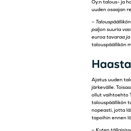
Oy:n talous- ja ha
uuden osaajan rek
–
Talouspäällikön
paljon suuria vas
euroa tavaraa ja
talouspäällikön m
Haastav
Ajatus uuden talo
järkevälle. Toisa
ollut vaihtoehto 
talouspäällikön t
nopeasti, jotta l
tapoihin ennen l
–
Kuten tällaisiss