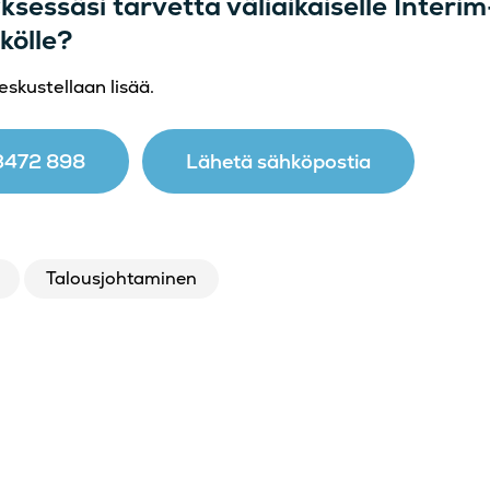
yksessäsi tarvetta väliaikaiselle Interim
kölle?
eskustellaan lisää.
 3472 898
Lähetä sähköpostia
Talousjohtaminen
In
pioi