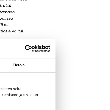
, että
oitamaan
oolissa
ö oli
iotie valitsi
en taloustiimiä
täviä kuten
ikaisua ja
Tietoja
taan
amiseen sekä
tukemiseen ja sivuston
n heti kesälomien
Huovisen vuoro