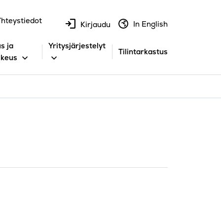
hteystiedot
In English
Kirjaudu
s ja
Yritysjärjestelyt
Tilintarkastus
ikeus