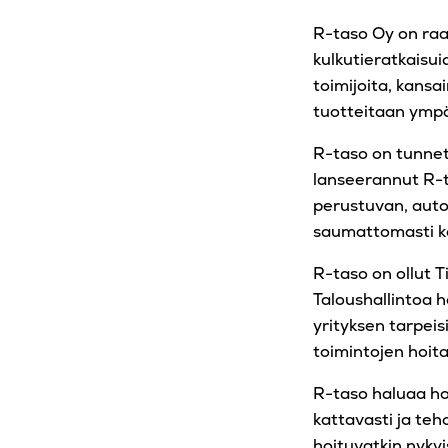
R-taso Oy on raa
kulkutieratkaisui
toimijoita, kansai
tuotteitaan ymp
R-taso on tunnet
lanseerannut R-t
perustuvan, auto
saumattomasti ko
R-taso on ollut T
Taloushallintoa 
yrityksen tarpeis
toimintojen hoit
R-taso haluaa ho
kattavasti ja teh
hoituvatkin nykyi