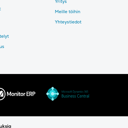
Yritys
t
Meille töihin
Yhteystiedot
telyt
tus
uksia