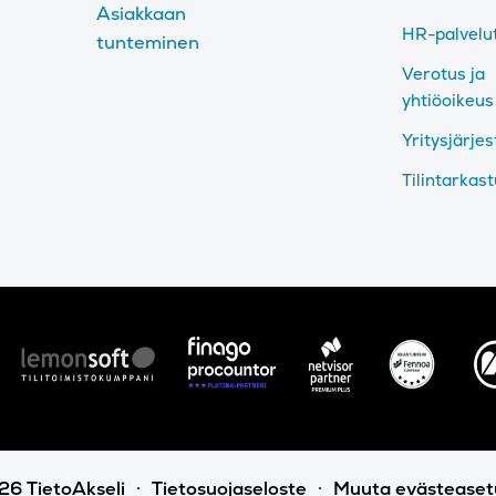
Asiakkaan
HR-palvelu
tunteminen
Verotus ja
yhtiöoikeus
Yritysjärjes
Tilintarkas
6 TietoAkseli
Tietosuojaseloste
Muuta evästeaset