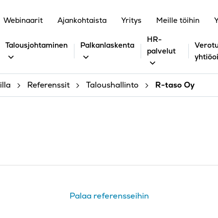
Webinaarit
Ajankohtaista
Yritys
Meille töihin
Y
HR-
Talousjohtaminen
Palkanlaskenta
Verotu
palvelut
yhtiöo
lla
Referenssit
Taloushallinto
R-taso Oy
Palaa referensseihin