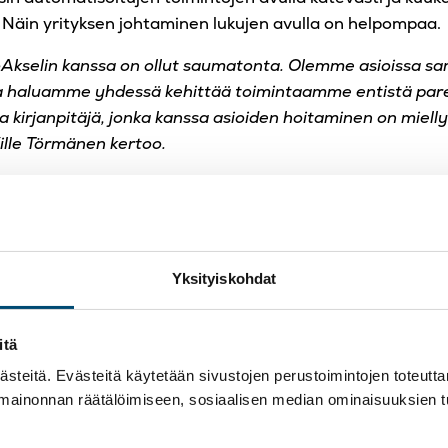
. Näin yrityksen johtaminen lukujen avulla on helpompaa.
oAkselin kanssa on ollut saumatonta. Olemme asioissa sa
ja haluamme yhdessä kehittää toimintaamme entistä par
a kirjanpitäjä, jonka kanssa asioiden hoitaminen on miell
ille Törmänen kertoo.
Yksityiskohdat
itä
) r-taso.fi
teitä. Evästeitä käytetään sivustojen perustoimintojen toteutt
 mainonnan räätälöimiseen, sosiaalisen median ominaisuuksien 
ja TietoAkselin yhteistyöhön tarkemmin lukemalla
asiaka