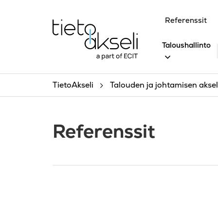
Siirry sisältöön
Referenssit
Taloushallinto
TietoAkseli
Talouden ja johtamisen akseli
Referenssit