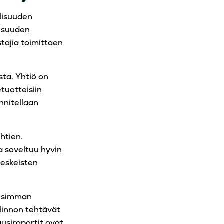
llisuuden
lisuuden
stajia toimittaen
ta. Yhtiö on
tuotteisiin
nnitellaan
htien.
a soveltuu hyvin
keskeisten
llisimman
llinnon tehtävät
ausiraportit ovat