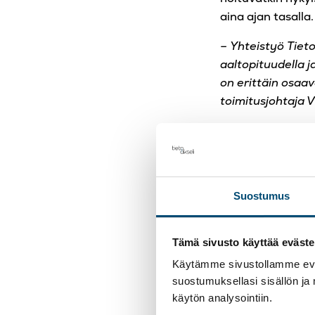
aina ajan tasalla
– Yhteistyö Tiet
aaltopituudella 
on erittäin osaav
toimitusjohtaja V
Lisätiedot:
Ville Törmänen
Suostumus
Toimitusjohtaja
050 336 7889
Tämä sivusto käyttää eväste
ville.tormanen (at
Käytämme sivustollamme eväs
www.r-taso.fi
suostumuksellasi sisällön ja
käytön analysointiin.
Tutustu R-tason 