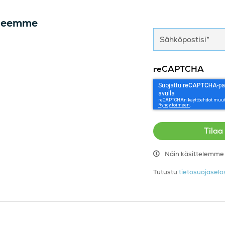
irjeemme
reCAPTCHA
Näin käsittelemme h
Tutustu
tietosuojase