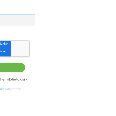
enkilötietojasi >
losteeseemme
.