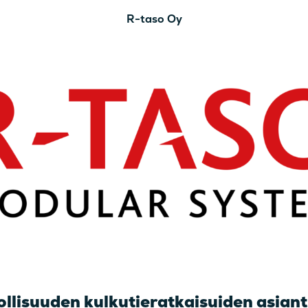
R-taso Oy
ollisuuden kulkutieratkaisuiden asiant