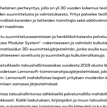
helainen perheyritys, jolla on yli 30 vuoden kokemus teo
den suunnittelusta ja valmistuksesta. Yritys palvelee teol
nvälisiä koneiden ja laitteiden toimittajia sekä säiliövalmi
äri maailmaa.
tu suunnitteluosaamistaan ja henkilökohtaisesta palvelus
aso Modular System® -rakenteeseen ja valmiisiin kulkutie
matisoidun 3D-suunnittelujärjestelmän, jonka avulla suu
hteeseen soveltuvia ja suunniteltuja kulkutieratkaisuja.
ietoAkselin taloushallintoasiakas vuodesta 2019 alusta lä
hoidetaan Lemonsoft-toiminnanohjausjärjestelmässä, jok
iin. Lemonsoft mahdollistaa laajasti yrityksen muidenkin 
amisen samassa järjestelmässä.
itaa taloushallintonsa sähköisellä palvelumallilla mahdo
okkaasti. Kaikki laskutuksen, kirjanpidon ja muun talousha
sin automatisoitujen toimintojen avulla kätevästi ja kuuk