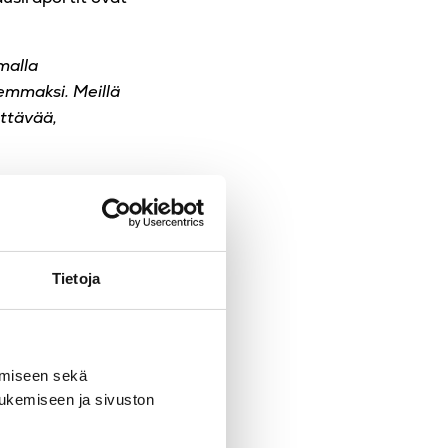
malla
emmaksi. Meillä
yttävää,
Tietoja
amiseen sekä
tukemiseen ja sivuston
starina
!