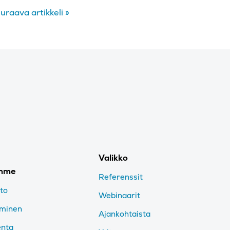
uraava artikkeli
»
Valikko
imme
Referenssit
nto
Webinaarit
aminen
Ajankohtaista
enta