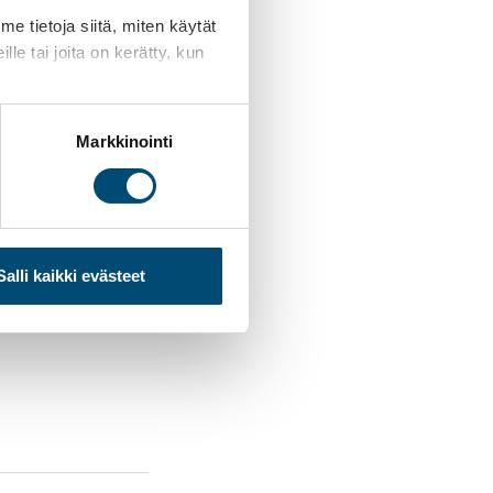
 tietoja siitä, miten käytät
le tai joita on kerätty, kun
Markkinointi
Salli kaikki evästeet