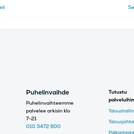
eli
Se
Puhelinvaihde
Tutustu
palveluih
Puhelinvaihteemme
palvelee arkisin klo
Taloushalli
7-21
Talousjoht
010 3472 800
Palkanlask