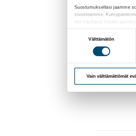
Suostumuksellasi jaamme sosi
sivustoamme. Kumppanimme voiva
olet käyttänyt heidän palvelu
Facebook
Linked
Ko
Twitter
Suostumuksen
Välttämätön
valinta
Vain välttämättömät ev