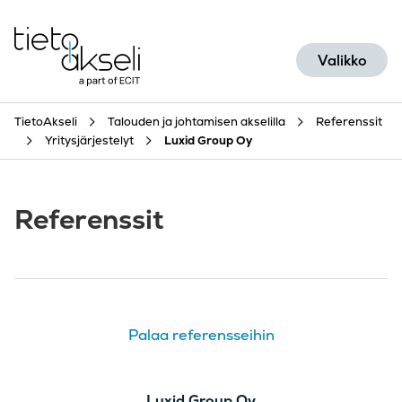
Siirry sisältöön
Valikko
TietoAkseli
Talouden ja johtamisen akselilla
Referenssit
Yritysjärjestelyt
Luxid Group Oy
Referenssit
Palaa referensseihin
Luxid Group Oy