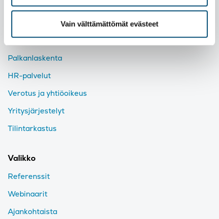
Tutustu palveluihimme
Taloushallinto
Vain välttämättömät evästeet
Talousjohtaminen
Palkanlaskenta
HR-palvelut
Verotus ja yhtiöoikeus
Yritysjärjestelyt
Tilintarkastus
Valikko
Referenssit
Webinaarit
Ajankohtaista