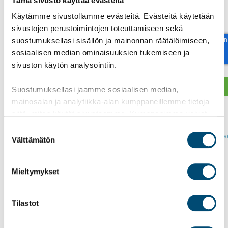
Tämä sivusto käyttää evästeitä
Käytämme sivustollamme evästeitä. Evästeitä käytetään
reCAPTCHA
sivustojen perustoimintojen toteuttamiseen sekä
suostumuksellasi sisällön ja mainonnan räätälöimiseen,
sosiaalisen median ominaisuuksien tukemiseen ja
sivuston käytön analysointiin.
Suostumuksellasi jaamme sosiaalisen median,
mainosalan ja analytiikka-alan kumppaneillemme tietoja
Näin käsittelemme
siitä, miten käytät sivustoamme. Kumppanimme voivat
henkilötietojasi >
yhdistää näitä tietoja muihin tietoihin, joita olet antanut
Suostumuksen
Tutustu
tietosuojaseloste
heille tai joita on kerätty, kun olet käyttänyt heidän
Välttämätön
valinta
palvelujaan.
Mieltymykset
«
Edellinen artikkeli
Seuraava artikkeli
»
Tilastot