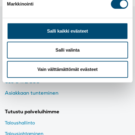
Markkinointi
Salli kaikki evästeet
Salli valinta
Puhelinvaihde
Vain välttämättömät evästeet
Puhelinvaihteemme palvelee arkisin klo 7-21
010 3472 800
Asiakkaan tunteminen
Tutustu palveluihimme
Taloushallinto
Talousjohtaminen