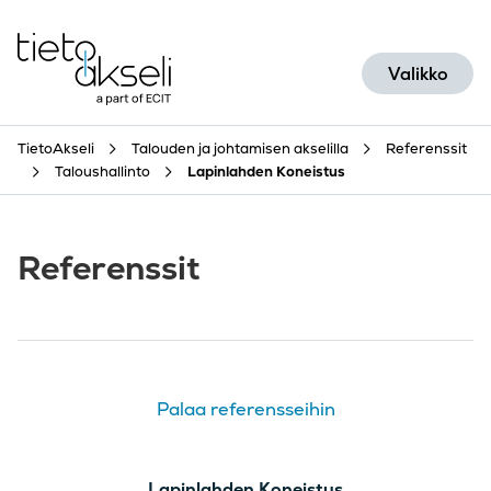
Siirry sisältöön
Valikko
TietoAkseli
Talouden ja johtamisen akselilla
Referenssit
Taloushallinto
Lapinlahden Koneistus
Referenssit
Palaa referensseihin
Lapinlahden Koneistus