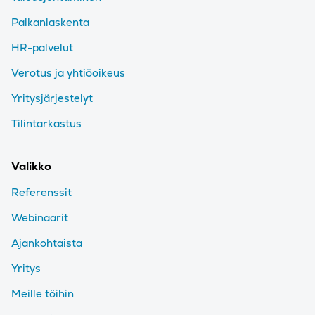
Palkanlaskenta
HR-palvelut
Verotus ja yhtiöoikeus
Yritysjärjestelyt
Tilintarkastus
Valikko
Referenssit
Webinaarit
Ajankohtaista
Yritys
Meille töihin