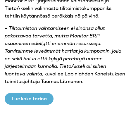
Monitor ERP -järjestelmä
än
vaihtamisesta ja
TietoAkselin valinnasta tilitoimistokumppaniksi
tehtiin käytännössä peräkkäisinä päivinä.
–
Tilitoimiston vaihtamiseen ei sinänsä ollut
pakottavaa tarvetta, mutta Monitor ERP -
osaaminen edellytti enemmän resursseja.
Tarvitsimme leveämmät hartiat ja kumppanin, jolla
on sekä halua että kykyä perehtyä uuteen
järjestelmään kunnolla. TietoAkseli oli siihen
luonteva valinta
, kuvailee Lapinlahden Koneistuksen
toimitusjohtaja
Tuomas Litmanen
.
Lue koko tarina