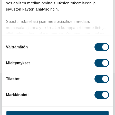
sosiaalisen median ominaisuuksien tukemiseen ja
sivuston käytön analysointiin.
Referenssit
Suostumuksellasi jaamme sosiaalisen median,
mainosalan ja analytiikka-alan kumppaneillemme tietoja
siitä, miten käytät sivustoamme. Kumppanimme voivat
yhdistää näitä tietoja muihin tietoihin, joita olet antanut
Kotisivut
Suostumuksen
heille tai joita on kerätty, kun olet käyttänyt heidän
Välttämätön
valinta
palvelujaan.
Mieltymykset
Tilastot
Markkinointi