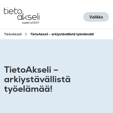
Siirry sisältöön
Valikko
TietoAkseli
TietoAkseli – arkiystävällistä työelämää!
TietoAkseli –
arkiystävällistä
työelämää!