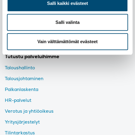
Salli kaikki evästeet
Puhelinvaihde
Puhelinvaihteemme palvelee arkisin klo 7-21
Salli valinta
010 3472 800
Asiakkaan tunteminen
Vain välttämättömät evästeet
Tutustu palveluihimme
Taloushallinto
Talousjohtaminen
Palkanlaskenta
HR-palvelut
Verotus ja yhtiöoikeus
Yritysjärjestelyt
Tilintarkastus