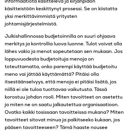
informaatiota käsittelevä ja kirjanpidon
käsitteistöön keskittynyt prosessi. Se on kiistatta
yksi merkittävimmistä yritysten
johtamisjärjestelmistä.
Julkishallinnossa budjetoinnilla on suuri ohjaava
merkitys ja kontrollia luova luonne. Tulot voivat olla
lähes vakio ja menot sopeutetaan sen mukaan. Jos
loppuvuodesta budjetoituja menoja on
toteuttamatta, onko parempi käyttää budjetoitu
meno vai jättää käyttämättä? Pitäisi olla
itsestäänselvyys, että menoja ei pitäisi lisätä, jos
niillä ei ole tuloa tuottavaa vaikutusta. Tässä
korostuu johdon rooli. Miten tavoitteet on asetettu
ja miten ne on saatu jalkautettua organisaatioon.
Ovatko kaikki tosissaan tavoitteissa mukana? Miten
tavoitteet sitovat minua ja palkitseeko kukaan, jos
pääsen tavoitteeseen? Tämä haaste nousee