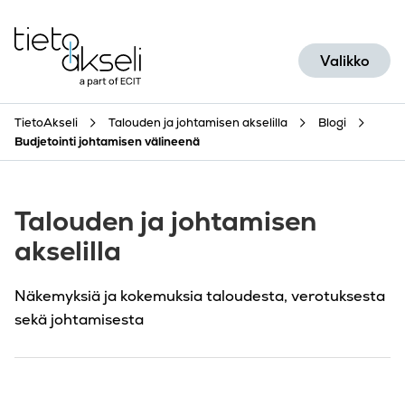
Siirry sisältöön
Valikko
TietoAkseli
Talouden ja johtamisen akselilla
Blogi
Budjetointi johtamisen välineenä
Talouden ja johtamisen
akselilla
Näkemyksiä ja kokemuksia taloudesta, verotuksesta
sekä johtamisesta