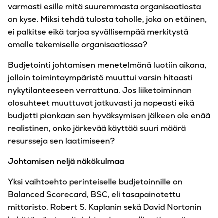
varmasti esille mitä suuremmasta organisaatiosta
on kyse. Miksi tehdä tulosta taholle, joka on etäinen,
ei palkitse eikä tarjoa syvällisempää merkitystä
omalle tekemiselle organisaatiossa?
Budjetointi johtamisen menetelmänä luotiin aikana,
jolloin toimintaympäristö muuttui varsin hitaasti
nykytilanteeseen verrattuna. Jos liiketoiminnan
olosuhteet muuttuvat jatkuvasti ja nopeasti eikä
budjetti piankaan sen hyväksymisen jälkeen ole enää
realistinen, onko järkevää käyttää suuri määrä
resursseja sen laatimiseen?
Johtamisen neljä näkökulmaa
Yksi vaihtoehto perinteiselle budjetoinnille on
Balanced Scorecard, BSC, eli tasapainotettu
mittaristo. Robert S. Kaplanin sekä David Nortonin