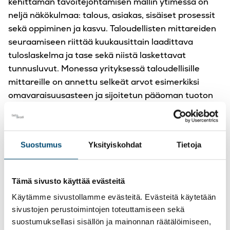
kehittämän tavoitejohtamisen mallin ytimessä on
neljä näkökulmaa: talous, asiakas, sisäiset prosessit
sekä oppiminen ja kasvu. Taloudellisten mittareiden
seuraamiseen riittää kuukausittain laadittava
tuloslaskelma ja tase sekä niistä laskettavat
tunnusluvut. Monessa yrityksessä taloudellisille
mittareille on annettu selkeät arvot esimerkiksi
omavaraisuusasteen ja sijoitetun pääoman tuoton
muodossa.
Taloudellisen näkökulman nimenä voisi olla myös
omistajanäkökulma, sillä useimmiten omistaja on
Suostumus
Yksityiskohdat
Tietoja
viime kädessä kiinnostunut yrityksen arvon
kasvattamisesta. Omistajanäkökulman mittarit
Tämä sivusto käyttää evästeitä
kuvaavat, kuinka hyvin strategia on onnistunut
taloudellisesti. Toisaalta ne määrittävät tavoitteet,
Käytämme sivustollamme evästeitä. Evästeitä käytetään
joihin pyritään.
sivustojen perustoimintojen toteuttamiseen sekä
suostumuksellasi sisällön ja mainonnan räätälöimiseen,