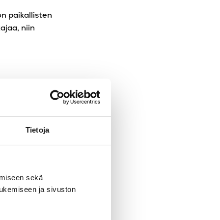
 paikallisten
ajaa, niin
 osana yrityksen
elilta saamaansa
sekä
Tietoja
omia
kaa rutiinitöistä
amiseen sekä
tukemiseen ja sivuston
 ollut erittäin
suositella heitä