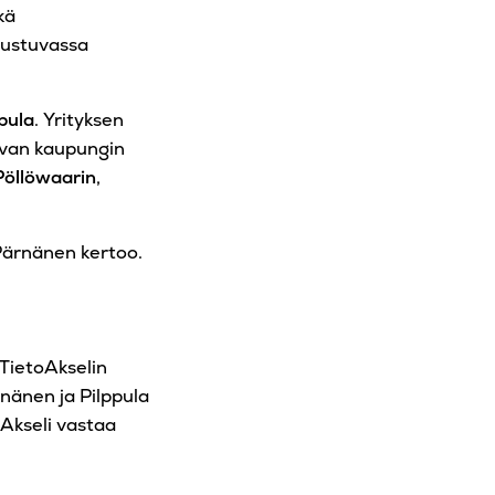
kä
rustuvassa
ppula
. Yrityksen
aivan kaupungin
Pöllöwaarin
,
 Pärnänen kertoo.
 TietoAkselin
rnänen ja Pilppula
Akseli vastaa