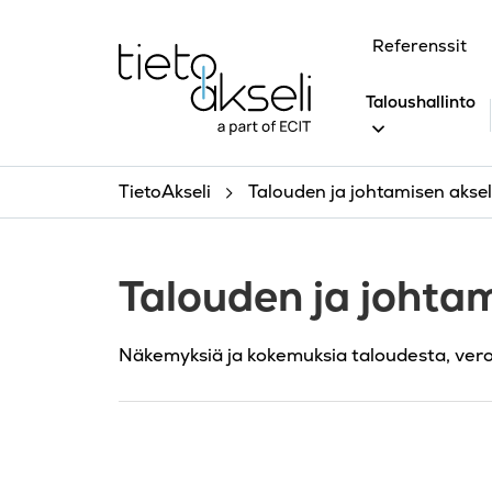
Siirry sisältöön
Referenssit
Taloushallinto
TietoAkseli
Talouden ja johtamisen akseli
Talouden ja johtam
Näkemyksiä ja kokemuksia taloudesta, ver