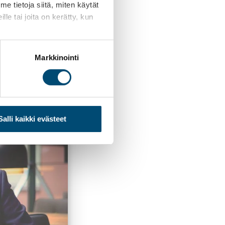
niin pienempiä
 tietoja siitä, miten käytät
le tai joita on kerätty, kun
 keskustellaan
Markkinointi
Salli kaikki evästeet