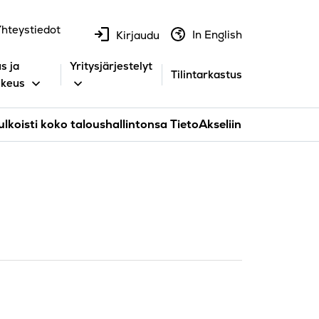
hteystiedot
In English
Kirjaudu
s ja
Yritysjärjestelyt
Tilintarkastus
ikeus
lkoisti koko taloushallintonsa TietoAkseliin