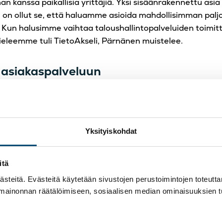
n kanssa paikallisia yrittäjiä. Yksi sisäänrakennettu asia
n ollut se, että haluamme asioida mahdollisimman paljon
. Kun halusimme vaihtaa taloushallintopalveluiden toimitt
leemme tuli TietoAkseli, Pärnänen muistelee.
 asiakaspalveluun
loushallinnon palvelut toimivat sähköisesti ja rutinoidusti
 Koko Yöpuu Yhtiö on ollut erittäin tyytyväinen TietoAks
 Asiat menevät rivakasti eteenpäin, ja ilmapiiri on avoin 
erustuva.
Yksityiskohdat
hyöty on se, että he ovat auttaneet meitä kehittämään 
itä
rosesseja järkeistämällä olemme pystyneet siirtämään ai
, Pärnänen sanoo.
teitä. Evästeitä käytetään sivustojen perustoimintojen toteutt
 mainonnan räätälöimiseen, sosiaalisen median ominaisuuksien 
odella tyytyväisiä heidän toimintaansa. Asiakaspalvelu on
aikkea TietoAkselin ammattitaitoon voi luottaa. Voin itse 