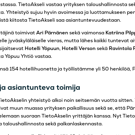
stassa. TietoAkseli vastaa yrityksen taloushallinnosta se
a. Yhteistyö sujuu hyvin avoimessa ja luottamukseen pe
tyistä kiitosta TietoAkseli saa asiantuntevuudestaan.
ttäjinä toimivat
Ari Pärnänen
sekä vaimonsa
Katriina Pil
elle jyväskyläläiselle vieras, mutta lähes kaikki tuntevat 
sijaitsevat
Hotelli Yöpuun
,
Hotelli Verson
sekä
Ravintola 
ta Yöpuu Yhtiö vastaa.
nsä 154 hotellihuonetta ja työllistämme yli 50 henkilöä,
 ja asiantunteva toimija
ietoAkselin yhteistyö alkoi noin seitsemän vuotta sitten.
ivat muun muassa yrityksen paikallisuus sekä se, että Pä
elemaan suoraan TietoAkselin yrittäjän kanssa. Nyt Tieto
a taloushallinnosta sekä palkanlaskennasta.