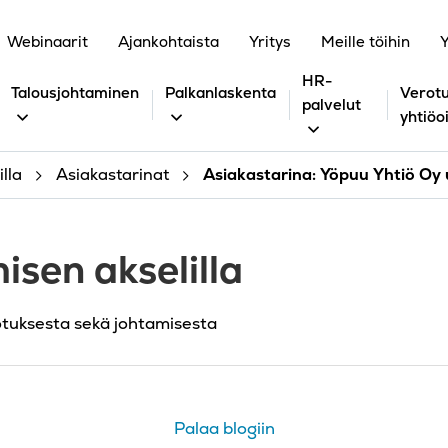
Webinaarit
Ajankohtaista
Yritys
Meille töihin
Y
HR-
Talousjohtaminen
Palkanlaskenta
Verotu
palvelut
yhtiöo
lla
Asiakastarinat
Asiakastarina: Yöpuu Yhtiö Oy u
isen akselilla
otuksesta sekä johtamisesta
Palaa blogiin