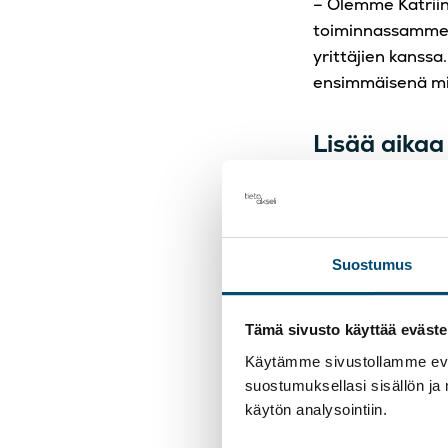
– Olemme Katriina
toiminnassamme o
yrittäjien kanssa
ensimmäisenä mie
Lisää aikaa
Tällä hetkellä ta
normaalia arkea.
asiakaspalveluun.
luottamukseen p
Suostumus
– Konkreettinen 
Tämä sivusto käyttää eväste
prosessejamme. P
asiakaspalveluun
Käytämme sivustollamme eväs
suostumuksellasi sisällön ja
– Olemme olleet t
käytön analysointiin.
hyvää, ja ennen k