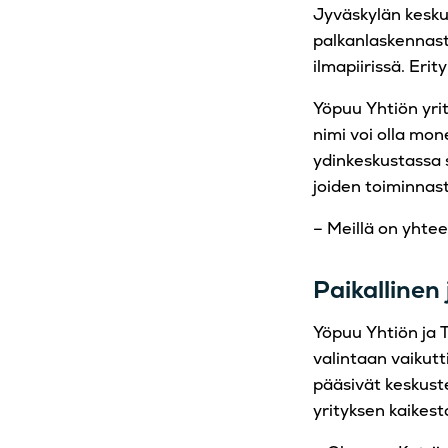
Jyväskylän kesku
palkanlaskennast
ilmapiirissä. Eri
Yöpuu Yhtiön yri
nimi voi olla mon
ydinkeskustassa 
joiden toiminnas
– Meillä on yhtee
Paikallinen
Yöpuu Yhtiön ja T
valintaan vaikutt
pääsivät keskust
yrityksen kaikest