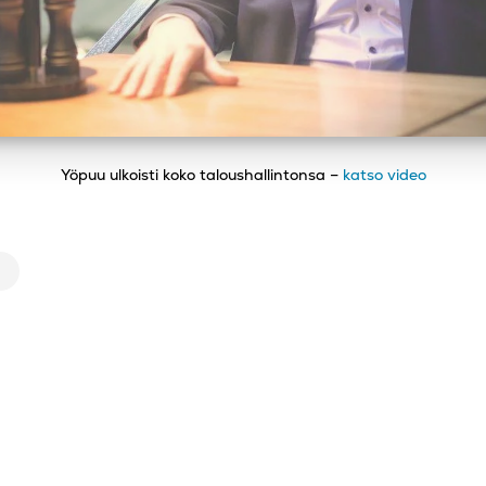
Yöpuu ulkoisti koko taloushallintonsa –
katso video
In
pioi