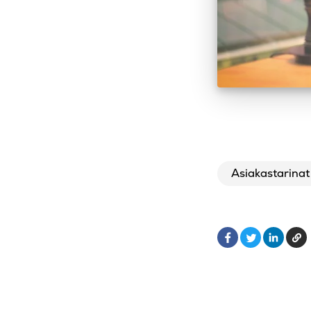
Asiakastarinat
Facebook
Linked
Ko
Twitter