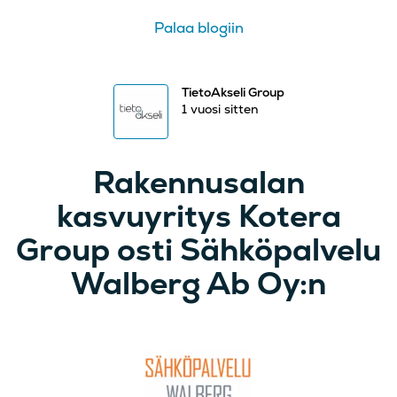
Palaa blogiin
TietoAkseli Group
1 vuosi sitten
Rakennusalan
kasvuyritys Kotera
Group osti Sähköpalvelu
Walberg Ab Oy:n