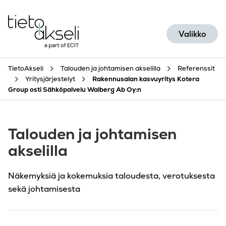
Siirry sisältöön
Valikko
TietoAkseli
Talouden ja johtamisen akselilla
Referenssit
Yritysjärjestelyt
Rakennusalan kasvuyritys Kotera
Group osti Sähköpalvelu Walberg Ab Oy:n
Talouden ja johtamisen
akselilla
Näkemyksiä ja kokemuksia taloudesta, verotuksesta
sekä johtamisesta