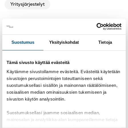
Yritysjärjestelyt
Facebook
LinkedIn
Kopioi
Twitter
Suostumus
Yksityiskohdat
Tietoja
Tämä sivusto käyttää evästeitä
Käytämme sivustollamme evästeitä. Evästeitä käytetään
sivustojen perustoimintojen toteuttamiseen sekä
suostumuksellasi sisällön ja mainonnan räätälöimiseen,
sosiaalisen median ominaisuuksien tukemiseen ja
sivuston käytön analysointiin.
Tilaa uutiskirjeemme
Suostumuksellasi jaamme sosiaalisen median,
mainosalan ja analytiikka-alan kumppaneillemme tietoja
siitä, miten käytät sivustoamme. Kumppanimme voivat