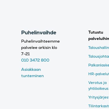
Puhelinvaihde
Tutustu
palveluih
Puhelinvaihteemme
palvelee arkisin klo
Taloushalli
7-21
Talousjoht
010 3472 800
Palkanlask
Asiakkaan
HR-palvelu
tunteminen
Verotus ja
yhtiöoikeus
Yritysjärjes
Tilintarkas