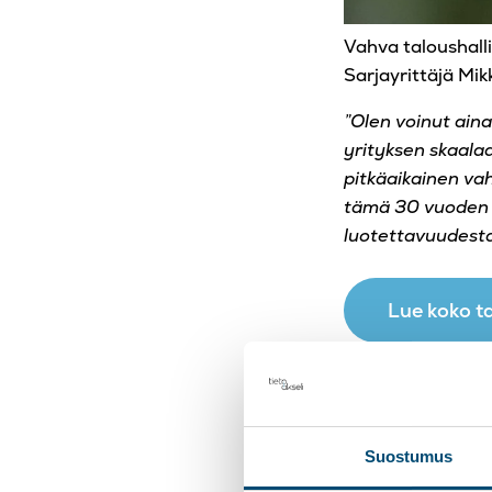
Vahva taloushal
Sarjayrittäjä Mik
”Olen voinut ain
yrityksen skaalaa
pitkäaikainen vah
tämä 30 vuoden y
luotettavuudest
Lue koko ta
Facebook
Linked
Ko
Twitter
Suostumus