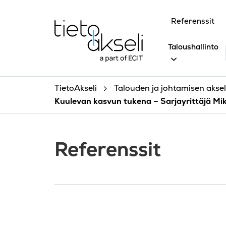
Siirry sisältöön
Referenssit
Taloushallinto
TietoAkseli
Talouden ja johtamisen akseli
Kuulevan kasvun tukena – Sarjayrittäjä Mik
Referenssit