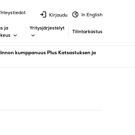
hteystiedot
In English
Kirjaudu
s ja
Yritysjärjestelyt
Tilintarkastus
ikeus
linnon kumppanuus Plus Katsastuksen ja