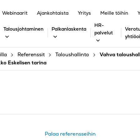
Webinaarit
Ajankohtaista
Yritys
Meille töihin
Y
HR-
Talousjohtaminen
Palkanlaskenta
Verotu
palvelut
yhtiöo
lla
Referenssit
Taloushallinto
Vahva taloushal
ko Eskelisen tarina
Palaa referensseihin