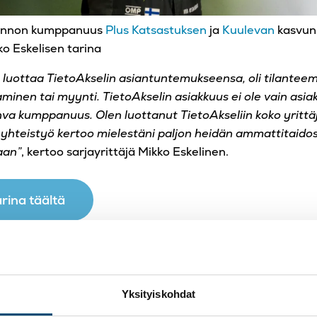
linnon kumppanuus
Plus Katsastuksen
ja
Kuulevan
kasvun
ko Eskelisen tarina
a luottaa TietoAkselin asiantuntemukseensa, oli tilanteem
minen tai myynti. TietoAkselin asiakkuus ei ole vain asi
va kumppanuus. Olen luottanut TietoAkseliin koko yrittäj
hteistyö kertoo mielestäni paljon heidän ammattitaidos
aan”
, kertoo sarjayrittäjä Mikko Eskelinen.
rina täältä
In
pioi
Yksityiskohdat