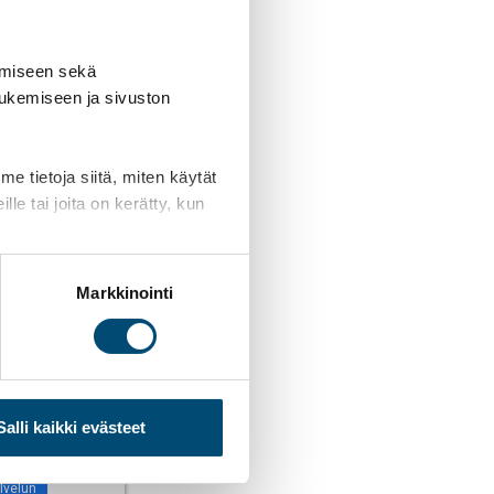
amiseen sekä
tukemiseen ja sivuston
 tietoja siitä, miten käytät
le tai joita on kerätty, kun
Markkinointi
Salli kaikki evästeet