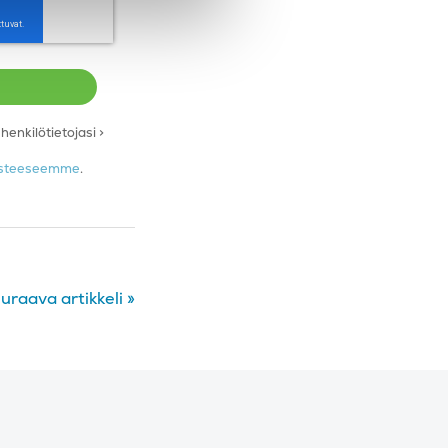
enkilötietojasi >
losteeseemme
.
uraava artikkeli
»