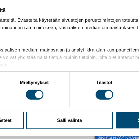
itä
teitä. Evästeitä käytetään sivustojen perustoimintojen toteutt
 mainonnan räätälöimiseen, sosiaalisen median ominaisuuksien 
aalisen median, mainosalan ja analytiikka-alan kumppaneillemme
t yhdistää näitä tietoja muihin tietoihin, joita olet antanut heil
jaan.
Mieltymykset
Tilastot
irjeemme
ästeet
Salli valinta
reCAPTCHA