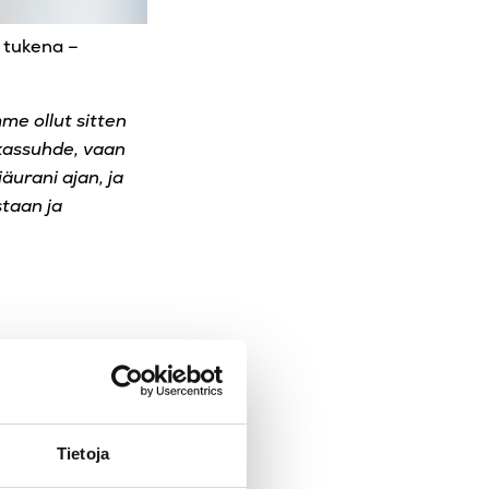
 tukena –
me ollut sitten
akassuhde, vaan
äurani ajan, ja
taan ja
Tietoja