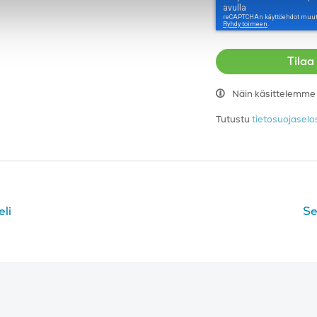
Näin käsittelemme h
Tutustu
tietosuojase
eli
Se