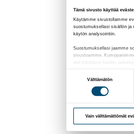
Tämä sivusto käyttää eväste
Käytämme sivustollamme eväs
suostumuksellasi sisällön ja
käytön analysointiin.
Suostumuksellasi jaamme sosi
sivustoamme. Kumppanimme voiva
olet käyttänyt heidän palvelu
Suostumuksen
Välttämätön
valinta
Tilaa uutisk
Vain välttämättömät ev