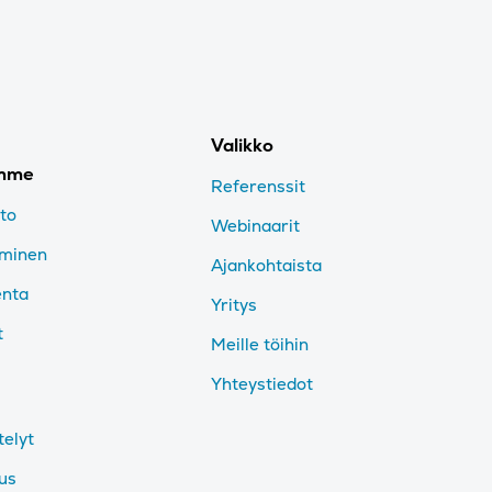
Valikko
imme
Referenssit
nto
Webinaarit
aminen
Ajankohtaista
enta
Yritys
t
Meille töihin
Yhteystiedot
telyt
tus