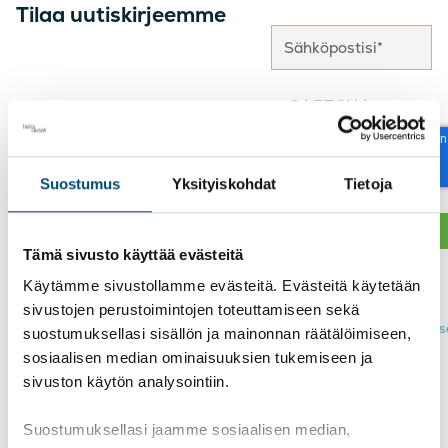
Tilaa uutiskirjeemme
reCAPTCHA
Suostumus
Yksityiskohdat
Tietoja
Tämä sivusto käyttää evästeitä
Näin käsittelemme
Käytämme sivustollamme evästeitä. Evästeitä käytetään
henkilötietojasi >
sivustojen perustoimintojen toteuttamiseen sekä
Tutustu
tietosuojaseloste
suostumuksellasi sisällön ja mainonnan räätälöimiseen,
sosiaalisen median ominaisuuksien tukemiseen ja
sivuston käytön analysointiin.
Suostumuksellasi jaamme sosiaalisen median,