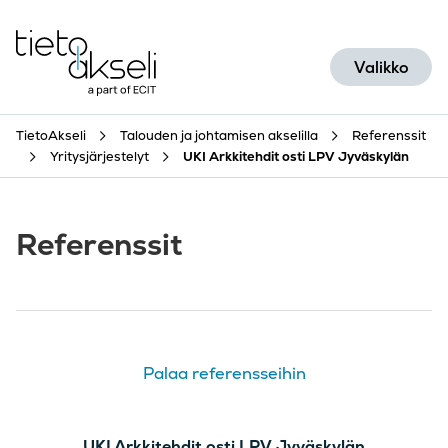
Siirry sisältöön
Valikko
TietoAkseli
Talouden ja johtamisen akselilla
Referenssit
Yritysjärjestelyt
UKI Arkkitehdit osti LPV Jyväskylän
Referenssit
Palaa referensseihin
UKI Arkkitehdit osti LPV Jyväskylän