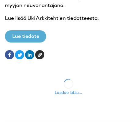
myyjän neuvonantajana.
Lue lisää Uki Arkkitehtien tiedotteesta:
Lue tiedote
Facebook
LinkedIn
Kopioi
Twitter