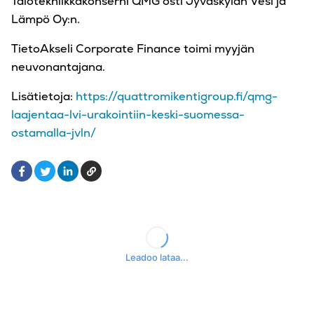
Talotekniikkakonserni QMG osti Jyväskylän Vesi ja
Lämpö Oy:n.
TietoAkseli Corporate Finance toimi myyjän
neuvonantajana.
Lisätietoja:
https://quattromikentigroup.fi/qmg-
laajentaa-lvi-urakointiin-keski-suomessa-
ostamalla-jvln/
Facebook
LinkedIn
Kopioi
Twitter