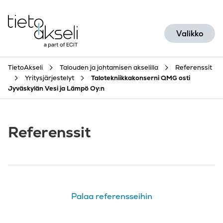
Siirry sisältöön
Valikko
TietoAkseli
Talouden ja johtamisen akselilla
Referenssit
Yritysjärjestelyt
Talotekniikkakonserni QMG osti
Jyväskylän Vesi ja Lämpö Oy:n
Referenssit
Palaa referensseihin