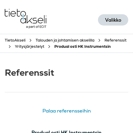
Siirry sisältöön
Valikko
TietoAkseli
Talouden ja johtamisen akselilla
Referenssit
Yritysjärjestelyt
Produal osti HK Instrumentsin
Referenssit
Palaa referensseihin
Produal osti HK Instrumentsin