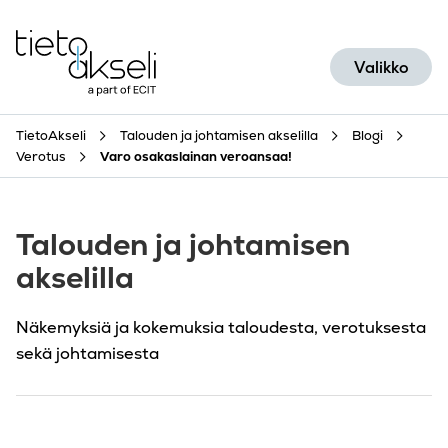
Siirry sisältöön
Valikko
TietoAkseli
Talouden ja johtamisen akselilla
Blogi
Verotus
Varo osakaslainan veroansaa!
Talouden ja johtamisen
akselilla
Näkemyksiä ja kokemuksia taloudesta, verotuksesta
sekä johtamisesta