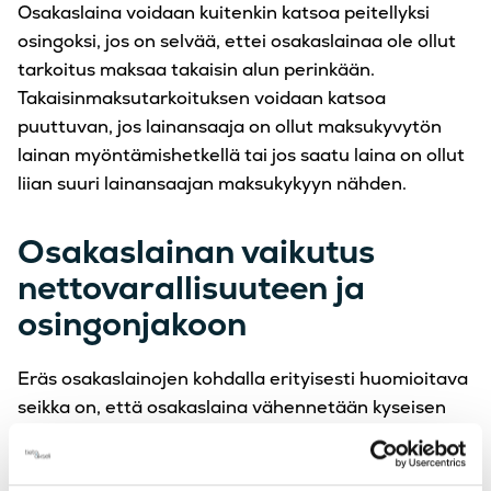
Osakaslaina voidaan kuitenkin katsoa peitellyksi
osingoksi, jos on selvää, ettei osakaslainaa ole ollut
tarkoitus maksaa takaisin alun perinkään.
Takaisinmaksutarkoituksen voidaan katsoa
puuttuvan, jos lainansaaja on ollut maksukyvytön
lainan myöntämishetkellä tai jos saatu laina on ollut
liian suuri lainansaajan maksukykyyn nähden.
Osakaslainan vaikutus
nettovarallisuuteen ja
osingonjakoon
Eräs osakaslainojen kohdalla erityisesti huomioitava
seikka on, että osakaslaina vähennetään kyseisen
osakkaan nettovarallisuudesta pienentäen osakkaan
verohuojennetun osingon määrää. Osakaslaina