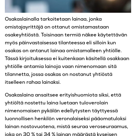
Osakaslainalla tarkoitetaan lainaa, jonka
omistajayrittäjä on ottanut omistamastaan
osakeyhtiöstä. Toisinaan termiä näkee käytettävän
myös päinvastaisessa tilanteessa eli silloin kun
osakas on antanut lainaa omistamalleen yhtiölle.
Tässä kirjoituksessa ei kuitenkaan käsitellä osakkaan
yhtiölle antamia lainoja vaan nimenomaan sitä
tilannetta, jossa osakas on nostanut yhtiöstä
itselleen rahaa lainaksi.
Osakaslaina ansaitsee erityishuomiota siksi, että
yhtiöltä nostettu laina luetaan tuloverolain
nimenomaisen pykälän edellytysten täyttyessä
luonnollisen henkilön veronalaiseksi pääomatuloksi
lainan nostovuotena, mistä seuraa veroseuraamus,
joka on 30 % tai 34 % lainan määrästä kyseisen