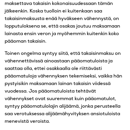
maksettava takaisin kokonaisuudessaan tämän
jälkeenkin. Koska tuolloin ei kuitenkaan saa
takaisinmaksusta enää hyväkseen vähennystä, on
lopputuloksena se, että osakas joutuu maksamaan
lainasta ensin veron ja myöhemmin kuitenkin koko
pääoman takaisin.
Toinen ongelma syntyy siitä, että takaisinmaksu on
vähennettävissä ainoastaan pääomatuloista ja
saattaa olla, ettei osakkaalla ole riittävästi
pääomatuloja vähennyksen tekemiseksi, vaikka hän
pystyisikin maksamaan lainan takaisin viidessä
vuodessa. Jos pääomatuloista tehtävät
vähennykset ovat suuremmat kuin pääomatulot,
syntyy pääomatulolajin alijäämä, jonka perusteella
saa verotuksessa alijäämähyvityksen ansiotuloista
menevistä veroista.