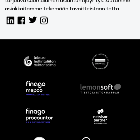
tarjoava suomalainen asiantuntijayritys. Autamme
asiakkaitamme tekemään tavoitteistaan totta.