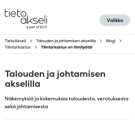
Siirry sisältöön
Valikko
TietoAkseli
Talouden ja johtamisen akselilla
Blogi
Tilintarkastus
Tilintarkastus on tiimityötä!
Talouden ja johtamisen
akselilla
Näkemyksiä ja kokemuksia taloudesta, verotuksesta
sekä johtamisesta