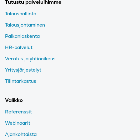
Tutustu palveluihimme
Taloushallinto
Talousjohtaminen
Palkanlaskenta
HR-palvelut
Verotus ja yhtiöoikeus
Yritysjärjestelyt
Tilintarkastus
Valikko
Referenssit
Webinaarit
Ajankohtaista