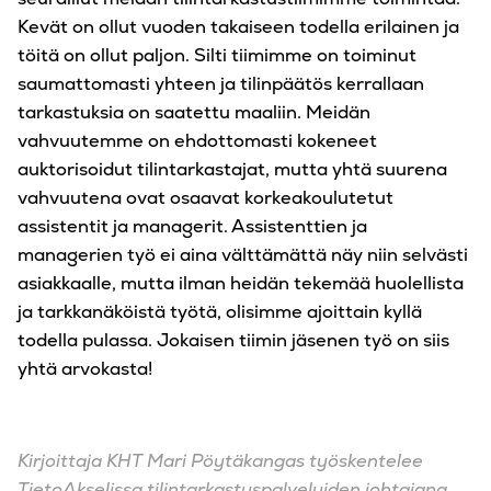
Kevät on ollut vuoden takaiseen todella erilainen ja
töitä on ollut paljon. Silti tiimimme on toiminut
saumattomasti yhteen ja tilinpäätös kerrallaan
tarkastuksia on saatettu maaliin. Meidän
vahvuutemme on ehdottomasti kokeneet
auktorisoidut tilintarkastajat, mutta yhtä suurena
vahvuutena ovat osaavat korkeakoulutetut
assistentit ja managerit. Assistenttien ja
managerien työ ei aina välttämättä näy niin selvästi
asiakkaalle, mutta ilman heidän tekemää huolellista
ja tarkkanäköistä työtä, olisimme ajoittain kyllä
todella pulassa. Jokaisen tiimin jäsenen työ on siis
yhtä arvokasta!
Kirjoittaja KHT Mari Pöytäkangas työskentelee
TietoAkselissa tilintarkastuspalveluiden johtajana.