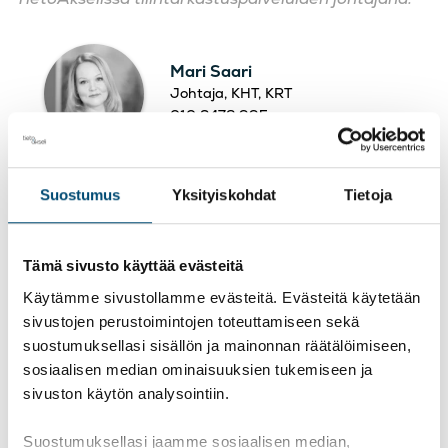
Mari Saari
Johtaja, KHT, KRT
010 3472 995
Suostumus
Yksityiskohdat
Tietoja
Tämä sivusto käyttää evästeitä
Meiltä saat liiketoimintaa tukevaa
Käytämme sivustollamme evästeitä. Evästeitä käytetään
sivustojen perustoimintojen toteuttamiseen sekä
tilintarkastusta!
suostumuksellasi sisällön ja mainonnan räätälöimiseen,
sosiaalisen median ominaisuuksien tukemiseen ja
Tutustu tilintarkastuspalveluihimme
tai ota
sivuston käytön analysointiin.
rohkeasti yhteyttä, niin keskustellaan lisää!
Suostumuksellasi jaamme sosiaalisen median,