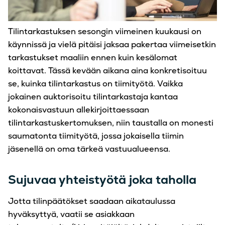
Tilintarkastuksen sesongin viimeinen kuukausi on
käynnissä ja vielä pitäisi jaksaa pakertaa viimeisetkin
tarkastukset maaliin ennen kuin kesälomat
koittavat. Tässä kevään aikana aina konkretisoituu
se, kuinka tilintarkastus on tiimityötä. Vaikka
jokainen auktorisoitu tilintarkastaja kantaa
kokonaisvastuun allekirjoittaessaan
tilintarkastuskertomuksen, niin taustalla on monesti
saumatonta tiimityötä, jossa jokaisella tiimin
jäsenellä on oma tärkeä vastuualueensa.
Sujuvaa yhteistyötä joka taholla
Jotta tilinpäätökset saadaan aikataulussa
hyväksyttyä, vaatii se asiakkaan