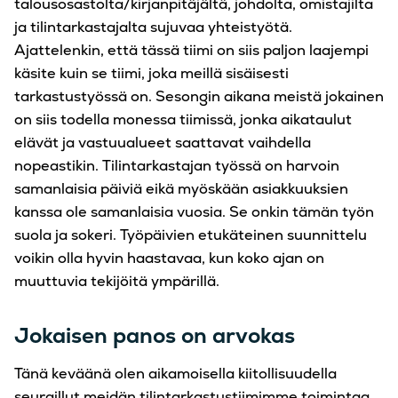
talousosastolta/kirjanpitäjältä, johdolta, omistajilta
ja tilintarkastajalta sujuvaa yhteistyötä.
Ajattelenkin, että tässä tiimi on siis paljon laajempi
käsite kuin se tiimi, joka meillä sisäisesti
tarkastustyössä on. Sesongin aikana meistä jokainen
on siis todella monessa tiimissä, jonka aikataulut
elävät ja vastuualueet saattavat vaihdella
nopeastikin. Tilintarkastajan työssä on harvoin
samanlaisia päiviä eikä myöskään asiakkuuksien
kanssa ole samanlaisia vuosia. Se onkin tämän työn
suola ja sokeri. Työpäivien etukäteinen suunnittelu
voikin olla hyvin haastavaa, kun koko ajan on
muuttuvia tekijöitä ympärillä.
Jokaisen panos on arvokas
Tänä keväänä olen aikamoisella kiitollisuudella
seuraillut meidän tilintarkastustiimimme toimintaa.