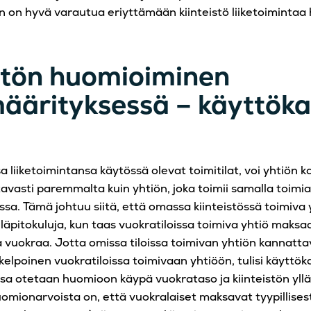
en on hyvä varautua eriyttämään kiinteistö liiketoimintaa
istön huomioiminen
äärityksessä – käyttöka
 liiketoimintansa käytössä olevat toimitilat, voi yhtiön 
vasti paremmalta kuin yhtiön, joka toimii samalla toimia
issa. Tämä johtuu siitä, että omassa kiinteistössä toimiva
ylläpitokuluja, kun taas vuokratiloissa toimiva yhtiö maksa
 vuokraa. Jotta omissa tiloissa toimivan yhtiön kannatt
elpoinen vuokratiloissa toimivaan yhtiöön, tulisi käyttök
ssa otetaan huomioon käypä vuokrataso ja kiinteistön yll
mionarvoista on, että vuokralaiset maksavat tyypillisesti 