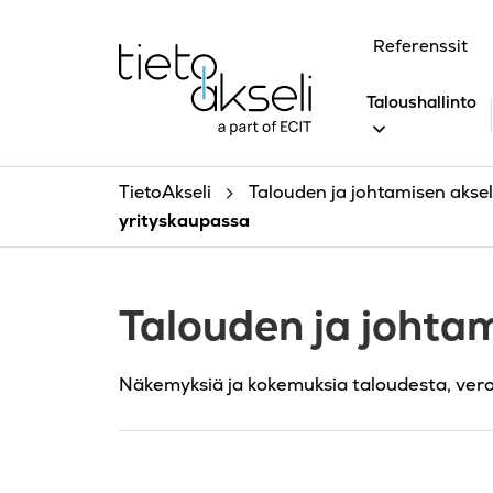
Siirry sisältöön
Referenssit
Taloushallinto
TietoAkseli
Talouden ja johtamisen akseli
yrityskaupassa
Talouden ja johtam
Näkemyksiä ja kokemuksia taloudesta, ver