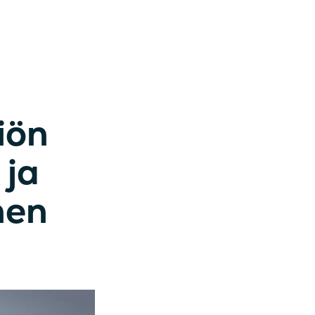
iön
 ja
nen