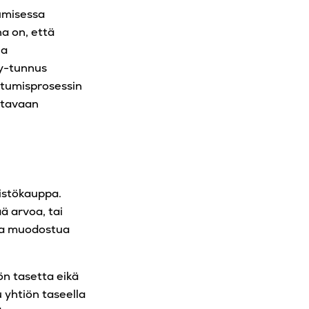
umisessa
a on, että
na
 y-tunnus
autumisprosessin
ettavaan
eistökauppa.
ä arvoa, tai
taa muodostua
n tasetta eikä
 yhtiön taseella