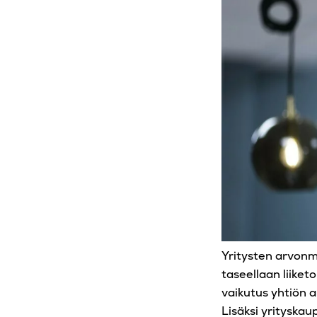
Yritysten arvonmä
taseellaan liiket
vaikutus yhtiön 
Lisäksi yrityskau