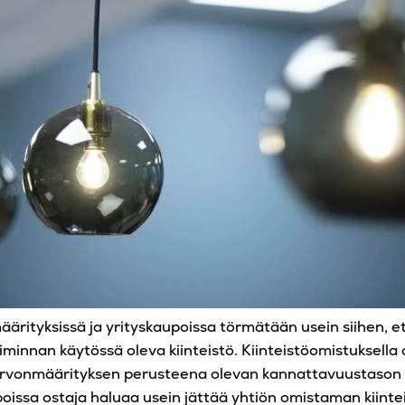
ärityksissä ja yrityskaupoissa törmätään usein siihen, et
oiminnan käytössä oleva kiinteistö. Kiinteistöomistuksella
arvonmäärityksen perusteena olevan kannattavuustason 
poissa ostaja haluaa usein jättää yhtiön omistaman kiint