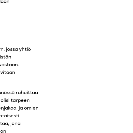
daan
n, jossa yhtiö
istön
vastaan.
ovitaan
nnössä rahoittaa
 olisi tarpeen
njakoa, ja omien
taisesti
taa, jona
aan