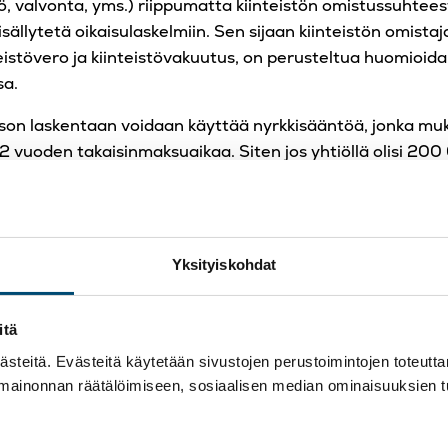
ö, valvonta, yms.) riippumatta kiinteistön omistussuhteest
isällytetä oikaisulaskelmiin. Sen sijaan kiinteistön omistaj
teistövero ja kiinteistövakuutus, on perusteltua huomioida
sa.
son laskentaan voidaan käyttää nyrkkisääntöä, jonka mu
12 vuoden takaisinmaksuaikaa. Siten jos yhtiöllä olisi 20
8 vuoden takaisinmaksuajalla vuokratason tulisi olla noin 
, myytävän yhtiön arvonmäärityslaskelmassa käyttökatetta
 €/vuosi pienemmäksi verrattuna toteumaan yhtiön omis
Yksityiskohdat
stön eriyttäminen yhtiös
itä
yrityskauppaa
teitä. Evästeitä käytetään sivustojen perustoimintojen toteutt
 mainonnan räätälöimiseen, sosiaalisen median ominaisuuksien 
ostaja ei usein ole halukas ostamaan myytävän yhtiön lii
iinteistöä, tai ainakaan maksamaan siitä käypää hintaa. 