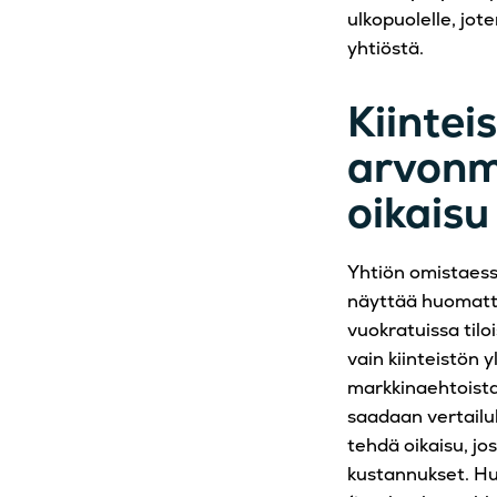
ulkopuolelle, jot
yhtiöstä.
Kiinte
arvonm
oikaisu
Yhtiön omistaessa
näyttää huomatta
vuokratuissa tilo
vain kiinteistön 
markkinaehtoista
saadaan vertailuk
tehdä oikaisu, jo
kustannukset. Huo