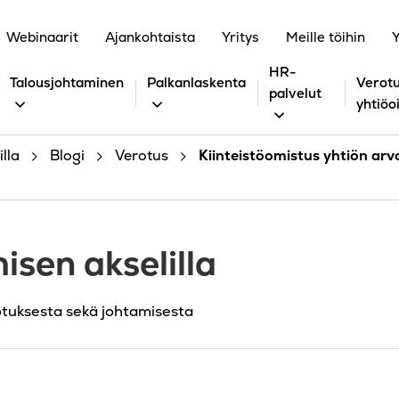
Webinaarit
Ajankohtaista
Yritys
Meille töihin
Y
HR-
Talousjohtaminen
Palkanlaskenta
Verotu
palvelut
yhtiöo
lla
Blogi
Verotus
Kiinteistöomistus yhtiön arv
isen akselilla
otuksesta sekä johtamisesta