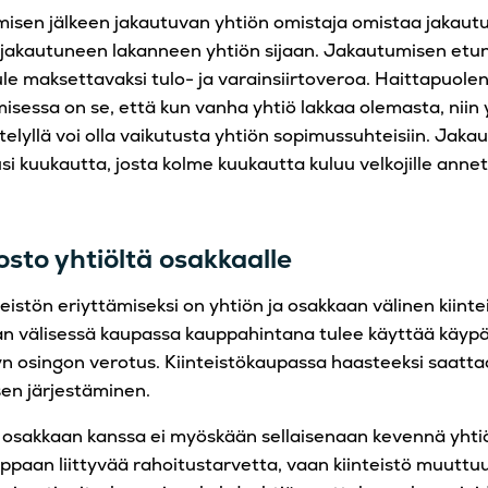
isen jälkeen jakautuvan yhtiön omistaja omistaa jakaut
 jakautuneen lakanneen yhtiön sijaan. Jakautumisen etun
tule maksettavaksi tulo- ja varainsiirtoveroa. Haittapuole
isessa on se, että kun vanha yhtiö lakkaa olemasta, niin
telyllä voi olla vaikutusta yhtiön sopimussuhteisiin. Jak
si kuukautta, josta kolme kuukautta kuluu velkojille ann
osto yhtiöltä osakkaalle
eistön eriyttämiseksi on yhtiön ja osakkaan välinen kiint
an välisessä kaupassa kauppahintana tulee käyttää käypä
llyn osingon verotus. Kiinteistökaupassa haasteeksi saat
en järjestäminen.
 osakkaan kanssa ei myöskään sellaisenaan kevennä yhtiö
ppaan liittyvää rahoitustarvetta, vaan kiinteistö muuttuu