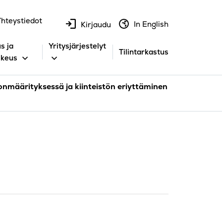
hteystiedot
In English
Kirjaudu
s ja
Yritysjärjestelyt
Tilintarkastus
ikeus
onmäärityksessä ja kiinteistön eriyttäminen