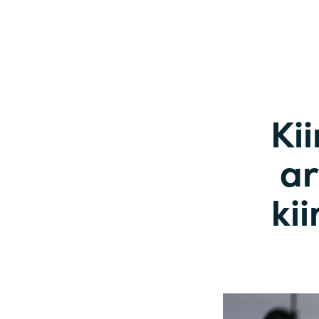
Ki
ar
ki