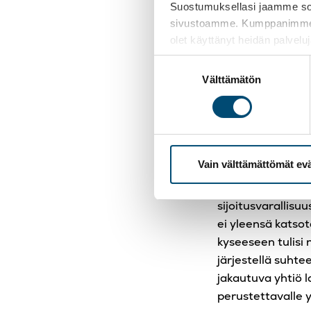
Suostumuksellasi jaamme sosi
yrityskauppa tot
sivustoamme. Kumppanimme voiva
Tällöin yhtiö tav
olet käyttänyt heidän palvelu
Kiinteistön eriyt
Suostumuksen
Menettelytavan v
Välttämätön
valinta
Tässä on esitelty
omien osakkeiden
Jakautumi
Vain välttämättömät ev
Jakautumisella vo
sijoitusvarallisuu
ei yleensä katso
kyseeseen tulisi
järjestellä suhte
jakautuva yhtiö l
perustettavalle y