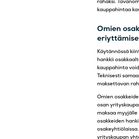
rahaksi. Tavanom
kauppahintaa ka
Omien osak
eriyttämis
Käytännössä kiint
hankkii osakkaal
kauppahinta voi
Teknisesti samaa
maksettavan rahan
Omien osakkeiden
osan yrityskaupas
maksaa myyjälle 
osakkeiden hanki
osakeyhtiölaissa
yrityskaupan yh