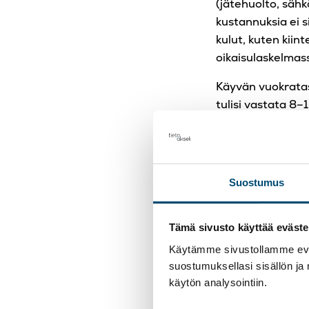
(jätehuolto, sähk
kustannuksia ei s
kulut, kuten kiin
oikaisulaskelmas
Käyvän vuokrata
tulisi vastata 8–
kiinteistö, niin 
Yksinkertaistaen
oikaista 25 000
kiinteistön.
Suostumus
Kiintei
Tämä sivusto käyttää eväste
ennen 
Käytämme sivustollamme eväs
suostumuksellasi sisällön ja
käytön analysointiin.
Yrityskaupoissa 
käytössä olevaa k