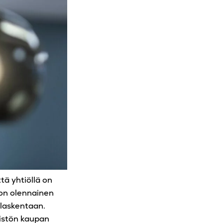
tä yhtiöllä on
 on olennainen
laskentaan.
eistön kaupan