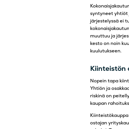
Kokonaisjakautum
syntyneet yhtiöt
järjestelyssä ei 
kokonaisjakautum
muuttuu ja järjes
kesto on noin kuu
kuulutukseen.
Kiinteistön 
Nopein tapa kiint
Yhtiön ja osakka
riskinä on peite
kaupan rahoituks
Kiinteistökauppa
ostajan yrityskau