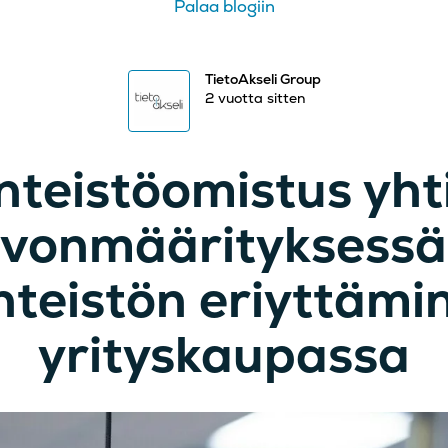
Palaa blogiin
TietoAkseli Group
2 vuotta sitten
inteistöomistus yht
vonmäärityksessä
inteistön eriyttämi
yrityskaupassa