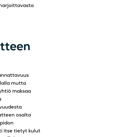
 harjoittavasta
tteen
kannattavuus
lalla mutta
 yhtiö maksaa
a
avuudesta
atteen osalta
äpidon
itse tietyt kulut