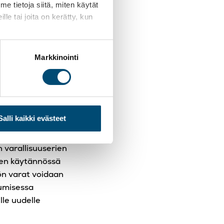
 tietoja siitä, miten käytät
riyttää yhtiöstä.
le tai joita on kerätty, kun
sen sijaan.
a.
olevasta ajasta.
Markkinointi
alle, sekä yhtiön
Salli kaikki evästeet
yhtiön
n varallisuuserien
ten käytännössä
ön varat voidaan
tumisessa
lle uudelle