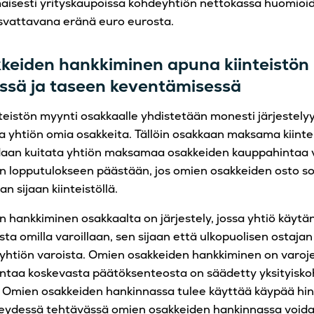
aisesti yrityskaupoissa kohdeyhtiön nettokassa huomioi
svattavana eränä euro eurosta.
keiden hankkiminen apuna kiinteistön
essä ja taseen keventämisessä
eistön myynti osakkaalle yhdistetään monesti järjestelyy
ta yhtiön omia osakkeita. Tällöin osakkaan maksama kiinte
daan kuitata yhtiön maksamaa osakkeiden kauppahintaa 
n lopputulokseen päästään, jos omien osakkeiden osto s
 sijaan kiinteistöllä.
 hankkiminen osakkaalta on järjestely, jossa yhtiö käytä
ta omilla varoillaan, sen sijaan että ulkopuolisen ostajan
yhtiön varoista. Omien osakkeiden hankkiminen on varoje
ntaa koskevasta päätöksenteosta on säädetty yksityiskoh
. Omien osakkeiden hankinnassa tulee käyttää käypää hin
teydessä tehtävässä omien osakkeiden hankinnassa void