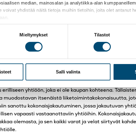
aalisen median, mainosalan ja analytiikka-alan kumppaneillemme
eutetaan osakekauppana, on kiinteistö monesti järkevää e
t yhdistää näitä tietoja muihin tietoihin, joita olet antanut heil
anomaisesti jatkaa kiinteistön vuokralaisena sen omistami
jaan.
tämiselle on käytettävissä vaihtoehtoisia menettelytapoj
alinta riippuu muun muassa järjestelyihin käytettävissä 
Mieltymykset
Tilastot
 vaihtoehdoista jakautuminen ja kiinteistön myynti osakka
 hankinta kiinteistön oston rahoituskeinona.
nen
ästeet
Salli valinta
idaan siirtää liiketoiminnan käytössä oleva kiinteistö ja 
s erilliseen yhtiöön, joka ei ole kaupan kohteena. Tällaiste
ta muodostavan itsenäistä liiketoimintakokonaisuutta, jo
 niin sanottu kokonaisjakautuminen, jossa jakautuvan yhti
ellisen vapaasti vastaanottaviin yhtiöihin. Kokonaisjakau
akkaa olemasta, ja sen kaikki varat ja velat siirtyvät kahde
htiölle.