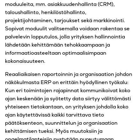
moduuleita, mm. asiakkuudenhallinta (CRM),
taloushallinto, henkilöstöhallinto,
projektijohtaminen, tarjoukset sekä markkinointi.
Sopivat moduulit valitsemalla voidaan rakentaa se
palvelevin lopputulos, jolla yrityksen hallinnointia
lähdetään kehittämään tehokkaampaan ja
informaatioasteeltaan optimaalisimpaan
kokonaisuuteen.
Reaaliaikaisen raportoinnin ja organisaation johdon
näkökulmasta ERP on erittäin hyödyllinen työkalu:
Kun eri toimintojen rajapinnat kommunikoivat koko
ajan keskenään ja syötetty data siirtyy välittömästi
yhteiseen tietokantaan, on yrityksen johdolla koko
ajan käytettävissä kaikki tarvittava tieto
päätöksenteon, suunnittelun ja organisaation
kehittämisen tueksi. Myös muutoksiin ja
ongelmatilanteisiin pystytään pureutumaan