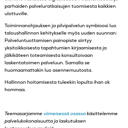
parhaiden palveluratkaisujen tuomisesta kaikkien
ulottuville.
Toiminnanohjauksen ja pilvipalvelun symbioosi luo
taloushallinnon kehitykselle myös uuden suunnan:
Palveluntuottamisen painopiste siirtyy
yksitoikkoisesta tapahtumien kirjaamisesta ja
jälkikäteen toteamisesta konsultoivaan
laskentatoimen palveluun. Samalla se
huomaamattakin luo asennemuutosta.
Hallinnon hoitamisesta tuleekin lopulta ihan ok
hommaa.
Teemasarjamme
viimeisessä osassa
käsittelemme
palvelukokonaisuutta ja laskutuksen