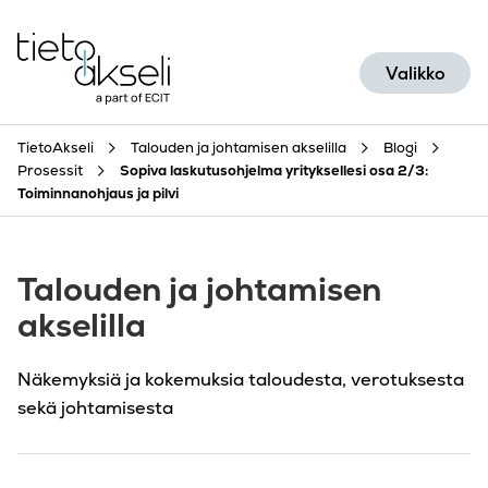
Siirry sisältöön
Valikko
TietoAkseli
Talouden ja johtamisen akselilla
Blogi
Prosessit
Sopiva laskutusohjelma yrityksellesi osa 2/3:
Toiminnanohjaus ja pilvi
Talouden ja johtamisen
akselilla
Näkemyksiä ja kokemuksia taloudesta, verotuksesta
sekä johtamisesta