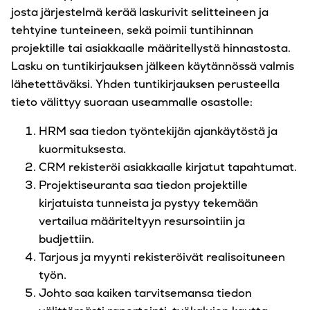
josta järjestelmä kerää laskurivit selitteineen ja
tehtyine tunteineen, sekä poimii tuntihinnan
projektille tai asiakkaalle määritellystä hinnastosta.
Lasku on tuntikirjauksen jälkeen käytännössä valmis
lähetettäväksi. Yhden tuntikirjauksen perusteella
tieto välittyy suoraan useammalle osastolle:
HRM saa tiedon työntekijän ajankäytöstä ja
kuormituksesta.
CRM rekisteröi asiakkaalle kirjatut tapahtumat.
Projektiseuranta saa tiedon projektille
kirjatuista tunneista ja pystyy tekemään
vertailua määriteltyyn resursointiin ja
budjettiin.
Tarjous ja myynti rekisteröivät realisoituneen
työn.
Johto saa kaiken tarvitsemansa tiedon