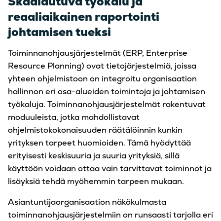
Skaalautuva työkalu ja
reaaliaikainen raportointi
johtamisen tueksi
Toiminnanohjausjärjestelmät (ERP, Enterprise
Resource Planning) ovat tietojärjestelmiä, joissa
yhteen ohjelmistoon on integroitu organisaation
hallinnon eri osa-alueiden toimintoja ja johtamisen
työkaluja. Toiminnanohjausjärjestelmät rakentuvat
moduuleista, jotka mahdollistavat
ohjelmistokokonaisuuden räätälöinnin kunkin
yrityksen tarpeet huomioiden. Tämä hyödyttää
erityisesti keskisuuria ja suuria yrityksiä, sillä
käyttöön voidaan ottaa vain tarvittavat toiminnot ja
lisäyksiä tehdä myöhemmin tarpeen mukaan.
Asiantuntijaorganisaation näkökulmasta
toiminnanohjausjärjestelmiin on runsaasti tarjolla eri