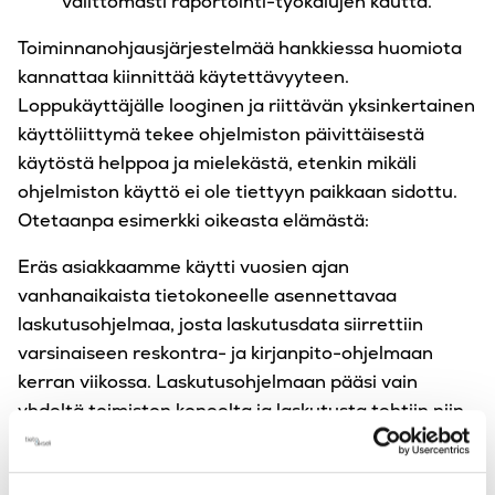
välittömästi raportointi-työkalujen kautta.
Toiminnanohjausjärjestelmää hankkiessa huomiota
kannattaa kiinnittää käytettävyyteen.
Loppukäyttäjälle looginen ja riittävän yksinkertainen
käyttöliittymä tekee ohjelmiston päivittäisestä
käytöstä helppoa ja mielekästä, etenkin mikäli
ohjelmiston käyttö ei ole tiettyyn paikkaan sidottu.
Otetaanpa esimerkki oikeasta elämästä:
Eräs asiakkaamme käytti vuosien ajan
vanhanaikaista tietokoneelle asennettavaa
laskutusohjelmaa, josta laskutusdata siirrettiin
varsinaiseen reskontra- ja kirjanpito-ohjelmaan
kerran viikossa. Laskutusohjelmaan pääsi vain
yhdeltä toimiston koneelta ja laskutusta tehtiin niin
sanotusti pitkin hampain. Kirjanpito-ohjelmaan
asiakkaalla ei ollut pääsyä joten hän oli