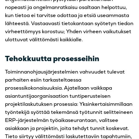
nopeasti ja ongelmanratkaisu osaltaan helpottuu,
kun tietoa ei tarvitse odottaa ja etsiä useammasta
lähteestä. Vastaavasti tietokantaan syötetyn tiedon
virheettömyys korostuu; Yhden virheen vaikutukset
ulottuvat välittömästi kaikkialle.
Tehokkuutta prosesseihin
Toiminnanohjausjärjestelmien vahvuudet tulevat
parhaiten esiin tarkasteltaessa
prosessikokonaisuuksia. Ajatellaan vaikkapa
asiantuntijaorganisaation tuntiperusteisen
projektilaskutuksen prosessia: Yksinkertaisimmillaan
työntekijä syöttää tekemänsä työtunnit selitteineen
ERP-järjestelmän työaikaseurantaan, valitsee
asiakkaan ja projektin, joita tehdyt tunnit koskevat.
Tieto siirtyy välittömästi laskutettaviin tapahtumiin,