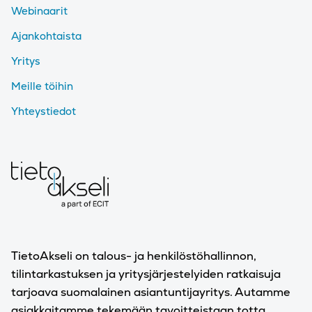
Webinaarit
Ajankohtaista
Yritys
Meille töihin
Yhteystiedot
TietoAkseli on talous- ja henkilöstöhallinnon,
tilintarkastuksen ja yritysjärjestelyiden ratkaisuja
tarjoava suomalainen asiantuntijayritys. Autamme
asiakkaitamme tekemään tavoitteistaan totta.