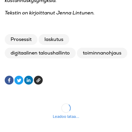
kustannuskysymyksiä.
Tekstin on kirjoittanut Jenna Lintunen.
Prosessit
laskutus
digitaalinen taloushallinto
toiminnanohjaus
Facebook
LinkedIn
Kopioi
Twitter