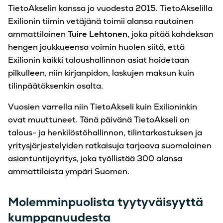
TietoAkselin kanssa jo vuodesta 2015. TietoAkselilla
Exilionin tiimin vetäjänä toimii alansa rautainen
ammattilainen
Tuire Lehtonen
, joka pitää kahdeksan
hengen joukkueensa voimin huolen siitä, että
Exilionin kaikki taloushallinnon asiat hoidetaan
pilkulleen, niin kirjanpidon, laskujen maksun kuin
tilinpäätöksenkin osalta.
Vuosien varrella niin TietoAkseli kuin Exilioninkin
ovat muuttuneet. Tänä päivänä TietoAkseli on
talous- ja henkilöstöhallinnon, tilintarkastuksen ja
yritysjärjestelyiden ratkaisuja tarjoava suomalainen
asiantuntijayritys, joka työllistää 300 alansa
ammattilaista ympäri Suomen.
Molemminpuolista tyytyväisyyttä
kumppanuudesta