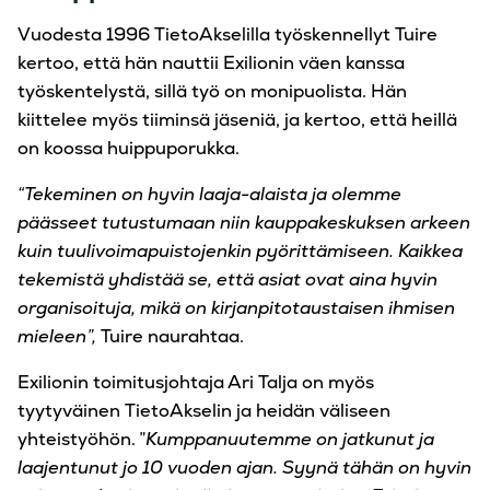
Vuodesta 1996 TietoAkselilla työskennellyt Tuire
kertoo, että hän nauttii Exilionin väen kanssa
työskentelystä, sillä työ on monipuolista. Hän
kiittelee myös tiiminsä jäseniä, ja kertoo, että heillä
on koossa huippuporukka.
“Tekeminen on hyvin laaja-alaista ja olemme
päässeet tutustumaan niin kauppakeskuksen arkeen
kuin tuulivoimapuistojenkin pyörittämiseen. Kaikkea
tekemistä yhdistää se, että asiat ovat aina hyvin
organisoituja, mikä on kirjanpitotaustaisen ihmisen
mieleen”,
Tuire naurahtaa.
Exilionin toimitusjohtaja Ari Talja on myös
tyytyväinen TietoAkselin ja heidän väliseen
yhteistyöhön. ”
Kumppanuutemme on jatkunut ja
laajentunut jo 10 vuoden ajan. Syynä tähän on hyvin