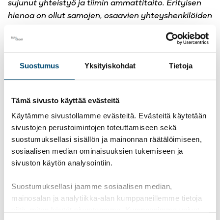
sujunut yhteistyö ja tiimin ammattitaito. Erityisen
hienoa on ollut samojen, osaavien yhteyshenkilöiden
pysyvyys”
, kommentoi Ari Talja.
Suostumus
Yksityiskohdat
Tietoja
Kaipaako yrityksesi luotettavaa
kumppania taloushallintoon?
Tämä sivusto käyttää evästeitä
Käytämme sivustollamme evästeitä. Evästeitä käytetään
Olemme mielellämme apunanne – ota rohkeasti
sivustojen perustoimintojen toteuttamiseen sekä
yhteyttä, soita tai lähetä sähköpostia!
suostumuksellasi sisällön ja mainonnan räätälöimiseen,
sosiaalisen median ominaisuuksien tukemiseen ja
sivuston käytön analysointiin.
Soita 010 3472 898
Lähetä sähköpostia
Suostumuksellasi jaamme sosiaalisen median,
mainosalan ja analytiikka-alan kumppaneillemme tietoja
siitä, miten käytät sivustoamme. Kumppanimme voivat
Asiakastarinat