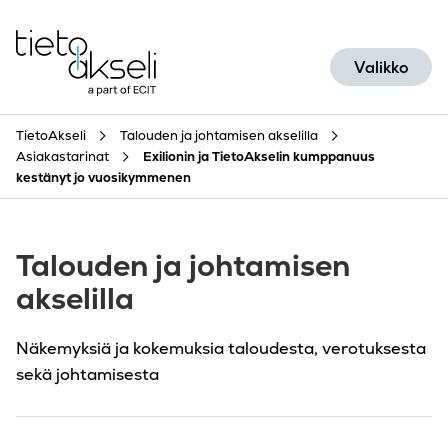
Siirry sisältöön
Valikko
TietoAkseli
Talouden ja johtamisen akselilla
Asiakastarinat
Exilionin ja TietoAkselin kumppanuus
kestänyt jo vuosikymmenen
Talouden ja johtamisen
akselilla
Näkemyksiä ja kokemuksia taloudesta, verotuksesta
sekä johtamisesta