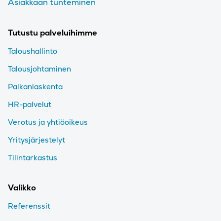
Asiakkaan tunteminen
Tutustu palveluihimme
Taloushallinto
Talousjohtaminen
Palkanlaskenta
HR-palvelut
Verotus ja yhtiöoikeus
Yritysjärjestelyt
Tilintarkastus
Valikko
Referenssit