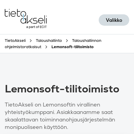
Siirry sisältöön
Valikko
TietoAkseli
Taloushallinto
Taloushallinnon
ohjelmistoratkaisut
Lemonsoft-tilitoimisto
Lemonsoft-tilitoimisto
TietoAkseli on Lemonsoftin virallinen
yhteistyökumppani. Asiakkaanamme saat
skaalattavan toiminnanohjausjärjestelmän
monipuoliseen käyttöön.