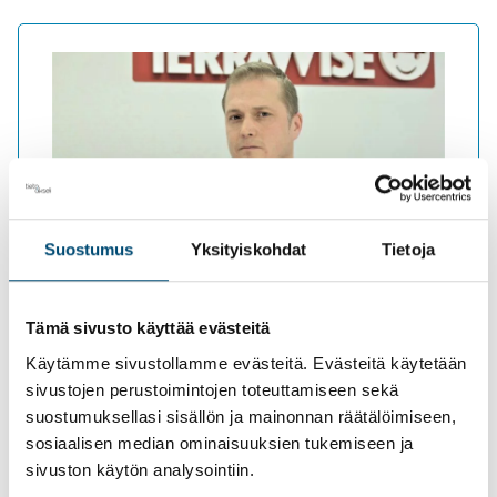
Asiakastarina: TietoAkseli palvelee TerraWisea
Suostumus
Yksityiskohdat
Tietoja
vaativissa taloushallinnon tehtävissä
Lue tarina
Tämä sivusto käyttää evästeitä
Käytämme sivustollamme evästeitä. Evästeitä käytetään
sivustojen perustoimintojen toteuttamiseen sekä
suostumuksellasi sisällön ja mainonnan räätälöimiseen,
"Oman alansa ja taloushallinnon
sosiaalisen median ominaisuuksien tukemiseen ja
sivuston käytön analysointiin.
ammattilaisten kanssa on erittäin hyvä