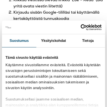
yritä avata viestin liitettä)
Kirjaudu sisään Google-tililläsi tai käyttämällä
kertakäyttöistä tunnuskoodia
Suojattu viesti näkyy uudessa
selainvälilehdessä, et voi tarkastella viestiä
suoraan omassa sähköpostissasi
Suostumus
Yksityiskohdat
Tietoja
Voit vastata viestiin ja käsitellä sitä omalla
selainvälilehdellä normaalisti
Tämä sivusto käyttää evästeitä
Kertakäyttöisen tunnuskoodin
Käytämme sivustollamme evästeitä. Evästeitä käytetään
tilaaminen
sivustojen perustoimintojen toteuttamiseen sekä
suostumuksellasi sisällön ja mainonnan räätälöimiseen,
Ellei sinulla ole käytettävissäsi Google-tiliä, voit
sosiaalisen median ominaisuuksien tukemiseen ja
lukea viestin tilaamalla sähköpostiisi kertakäyttöisen
sivuston käytön analysointiin.
tunnuskoodin. Tunnuskoodi saapuu hetken kuluttua
Suostumuksellasi jaamme sosiaalisen median,
omaan sähköpostiisi. Syötä sähköpostiisi saama
mainosalan ja analytiikka-alan kumppaneillemme tietoja
numerosarja ”Kertakäyttöinen tunnuskoodi” -