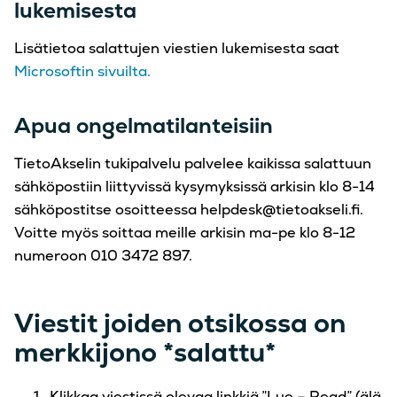
lukemisesta
Lisätietoa salattujen viestien lukemisesta saat
Microsoftin sivuilta.
Apua ongelmatilanteisiin
TietoAkselin tukipalvelu palvelee kaikissa salattuun
sähköpostiin liittyvissä kysymyksissä arkisin klo 8-14
sähköpostitse osoitteessa helpdesk@tietoakseli.fi.
Voitte myös soittaa meille arkisin ma-pe klo 8-12
numeroon 010 3472 897.
Viestit joiden otsikossa on
merkkijono *salattu*
Klikkaa viestissä olevaa linkkiä ”Lue – Read” (älä