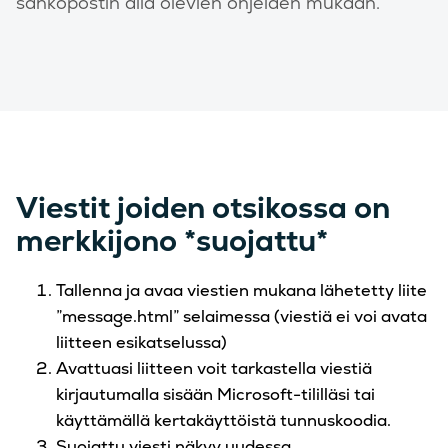
sähköpostin alla olevien ohjeiden mukaan.
Viestit joiden otsikossa on
merkkijono *suojattu*
Tallenna ja avaa viestien mukana lähetetty liite
”message.html” selaimessa (viestiä ei voi avata
liitteen esikatselussa)
Avattuasi liitteen voit tarkastella viestiä
kirjautumalla sisään Microsoft-tililläsi tai
käyttämällä kertakäyttöistä tunnuskoodia.
Suojattu viesti näkyy uudessa