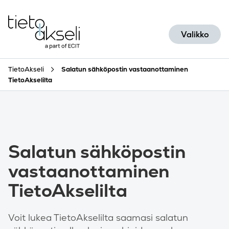
Siirry sisältöön
Valikko
TietoAkseli
Salatun sähköpostin vastaanottaminen
TietoAkselilta
Salatun sähköpostin
vastaanottaminen
TietoAkselilta
Voit lukea TietoAkselilta saamasi salatun