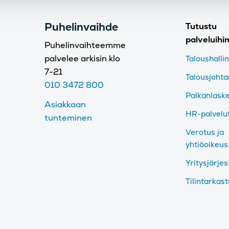
Puhelinvaihde
Tutustu
palveluih
Puhelinvaihteemme
palvelee arkisin klo
Taloushalli
7-21
Talousjoht
010 3472 800
Palkanlask
Asiakkaan
HR-palvelu
tunteminen
Verotus ja
yhtiöoikeus
Yritysjärjes
Tilintarkas