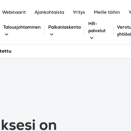
Webinaarit
Ajankohtaista
Yritys
Meille töihin
Y
HR-
Talousjohtaminen
Palkanlaskenta
Verotu
palvelut
yhtiöo
utettu
uksesi on