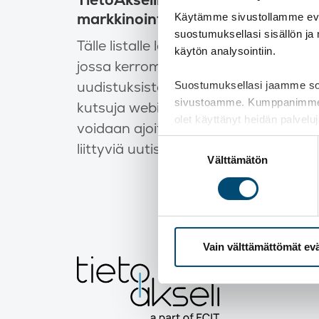
markkinointiviestintä
Käytämme sivustollamme eväs
suostumuksellasi sisällön ja
Tälle listalle lähetämme noin kerran 
käytön analysointiin.
jossa kerromme asiakkaillemme olenn
uudistuksista taloushallinnon alalla. L
Suostumuksellasi jaamme sosi
sivustoamme. Kumppanimme voiva
kutsuja webinaareihin ja muihin tapah
olet käyttänyt heidän palvelu
voidaan ajoittain lähettää myös mui
Suostumuksen
liittyviä uutiskirjeitämme.
Välttämätön
valinta
Vain välttämättömät ev