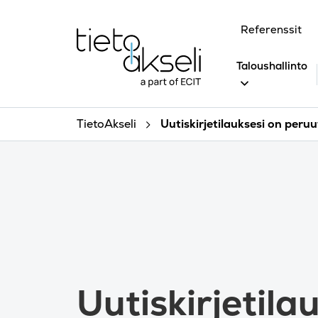
Siirry sisältöön
Referenssit
Taloushallinto
TietoAkseli
Uutiskirjetilauksesi on peru
Uutiskirjetila