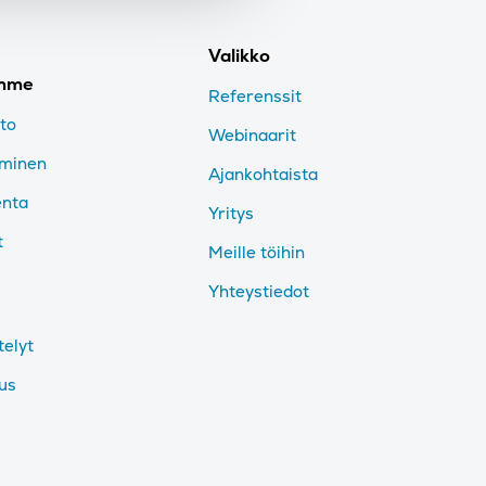
Valikko
imme
Referenssit
nto
Webinaarit
aminen
Ajankohtaista
enta
Yritys
t
Meille töihin
Yhteystiedot
telyt
tus