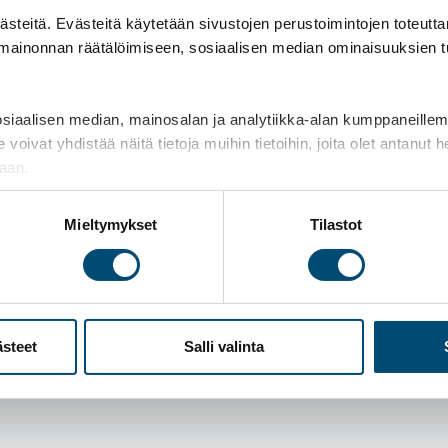
teitä. Evästeitä käytetään sivustojen perustoimintojen toteutt
 mainonnan räätälöimiseen, sosiaalisen median ominaisuuksien 
kuukaudessa uutiskirjeen,
aisista muutoksista ja
isäksi uutiskirjeissä voi olla
aalisen median, mainosalan ja analytiikka-alan kumppaneillemme
t yhdistää näitä tietoja muihin tietoihin, joita olet antanut heil
tumiimme. Lisäksi listalle
jaan.
ta markkinointiviestintään
Mieltymykset
Tilastot
ästeet
Salli valinta