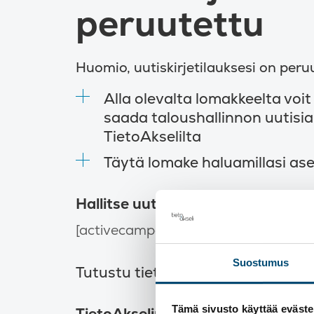
peruutettu
Huomio, uutiskirjetilauksesi on peru
Alla olevalta lomakkeelta voit
saada taloushallinnon uutisia
TietoAkselilta
Täytä lomake haluamillasi ase
Hallitse uutiskirjetilauksiasi
[activecampaign form=105]
Suostumus
Tutustu tietosuojaselosteeseemm
Tämä sivusto käyttää eväste
TietoAkselin taloushallinnon uutis