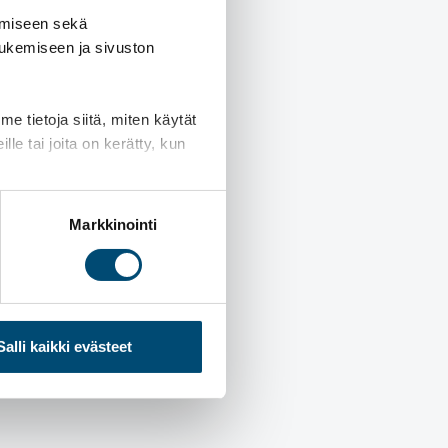
amiseen sekä
tukemiseen ja sivuston
 tietoja siitä, miten käytät
le tai joita on kerätty, kun
Markkinointi
Salli kaikki evästeet