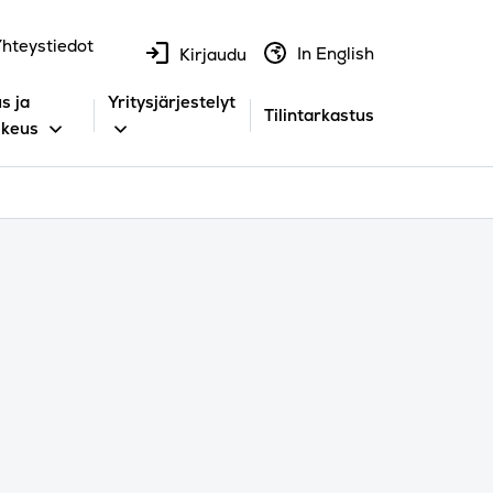
hteystiedot
In English
Kirjaudu
s ja
Yritysjärjestelyt
Tilintarkastus
ikeus