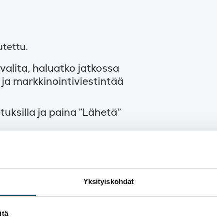
utettu.
 valita, haluatko jatkossa
 ja markkinointiviestintää
tuksilla ja paina ”Lähetä”
Yksityiskohdat
e.
itä
et ja