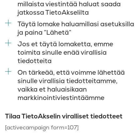
millaista viestintää haluat saada
jatkossa TietoAkselilta
Täytä lomake haluamillasi asetuksilla
ja paina ”Lähetä”
Jos et täytä lomaketta, emme
toimita sinulle enää virallisia
tiedotteita
On tärkeää, että voimme lähettää
sinulle virallisia tiedotteitamme,
vaikka et haluaisikaan
markkinointiviestintäämme
Tilaa TietoAkselin viralliset tiedotteet
[activecampaign form=107]