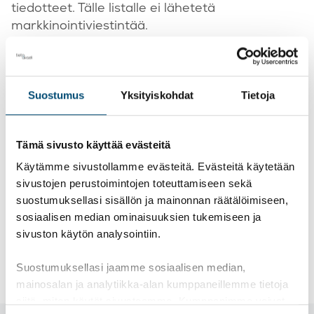
tiedotteet. Tälle listalle ei lähetetä
markkinointiviestintää.
TietoAkselin taloushallinnon uutiset ja
markkinointiviestintä
Suostumus
Yksityiskohdat
Tietoja
Tälle listalle lähetämme noin kerran
kuukaudessa uutiskirjeen, jossa kerromme
asiakkaillemme olennaisista muutoksista ja
Tämä sivusto käyttää evästeitä
uudistuksista taloushallinnon alalla. Lisäksi
Käytämme sivustollamme evästeitä. Evästeitä käytetään
uutiskirjeissä voi olla kutsuja webinaareihin ja
sivustojen perustoimintojen toteuttamiseen sekä
muihin tapahtumiimme. Lisäksi listalle voidaan
suostumuksellasi sisällön ja mainonnan räätälöimiseen,
ajoittain lähettää myös muita
sosiaalisen median ominaisuuksien tukemiseen ja
markkinointiviestintään liittyviä
sivuston käytön analysointiin.
uutiskirjeitämme.
Suostumuksellasi jaamme sosiaalisen median,
mainosalan ja analytiikka-alan kumppaneillemme tietoja
siitä, miten käytät sivustoamme. Kumppanimme voivat