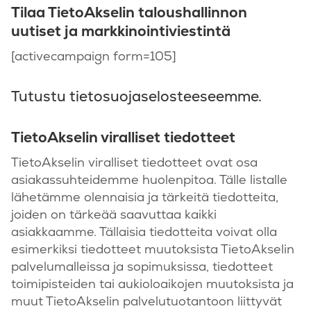
Tilaa TietoAkselin taloushallinnon
uutiset ja markkinointiviestintä
[activecampaign form=105]
Tutustu tietosuojaselosteeseemme.
TietoAkselin viralliset tiedotteet
TietoAkselin viralliset tiedotteet ovat osa
asiakassuhteidemme huolenpitoa. Tälle listalle
lähetämme olennaisia ja tärkeitä tiedotteita,
joiden on tärkeää saavuttaa kaikki
asiakkaamme. Tällaisia tiedotteita voivat olla
esimerkiksi tiedotteet muutoksista TietoAkselin
palvelumalleissa ja sopimuksissa, tiedotteet
toimipisteiden tai aukioloaikojen muutoksista ja
muut TietoAkselin palvelutuotantoon liittyvät