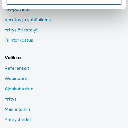
HR-palvelut
Verotus ja yhtiöoikeus
Yritysjärjestelyt
Tilintarkastus
Valikko
Referenssit
Webinaarit
Ajankohtaista
Yritys
Meille töihin
Yhteystiedot