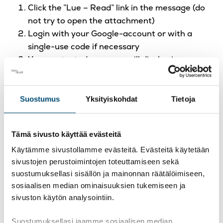
Click the ”Lue – Read” link in the message (do
not try to open the attachment)
Login with your Google-account or with a
single-use code if necessary
Your protected message will display in a new
browser tab. You won’t be able to view the
protected message in your own email
You can reply and handle the encrypted
Suostumus
Yksityiskohdat
Tietoja
message normally in the browser tab
Tämä sivusto käyttää evästeitä
Reading a protected message with
Käytämme sivustollamme evästeitä. Evästeitä käytetään
a single-use code
sivustojen perustoimintojen toteuttamiseen sekä
suostumuksellasi sisällön ja mainonnan räätälöimiseen,
Some email clients and services can’t automatically
sosiaalisen median ominaisuuksien tukemiseen ja
open protected messages. You’ll need to obtain a
sivuston käytön analysointiin.
single-use code to read the message.
Suostumuksellasi jaamme sosiaalisen median,