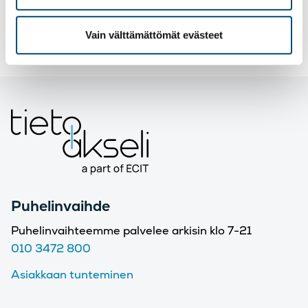
during office hours 8 AM to 4 PM (UTC+2).
Vain välttämättömät evästeet
Puhelinvaihde
Puhelinvaihteemme palvelee arkisin klo 7-21
010 3472 800
Asiakkaan tunteminen